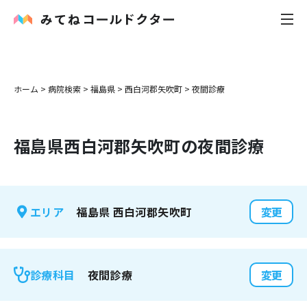
内科
ホーム
>
病院検索
>
福島県
>
西白河郡矢吹町
>
夜間診療
小児科
福島県
西白河郡矢吹町
の夜間診療
花粉症
皮膚科
福島県
西白河郡矢吹町
エリア
変更
感染症
お役立ち記事
夜間診療
診療科目
変更
お知らせ