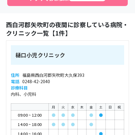
西白河郡矢吹町
の夜間に診察している病院・
クリニック一覧【
1
件】
樋口小児クリニック
住所
福島県西白河郡矢吹町大久保393
電話
0248-42-2040
診療科目
内科、小児科
月
火
水
木
金
土
日
祝
09:00
~
12:00
●
●
●
●
●
14:00
~
18:00
●
●
●
●
14:00
~
16:00
●