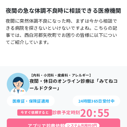
よくあるご質問
夜間の急な体調不良時に相談できる医療機関
夜間に突然体調不良になった時、まずは今から相談で
きる病院を探さないといけないですよね。こちらの記
事では、
西白河郡矢吹町
でお困りの皆様に以下につい
てご紹介しています。
【内科・小児科・皮膚科・アレルギー】
夜間・休日のオンライン診療は「みてねコ
ールドクター」
医療証・保険証適用
24時間365日受付中
20
:
55
診察予定時刻
今すぐ依頼すると
アプリで診察依頼
システム利用料0円