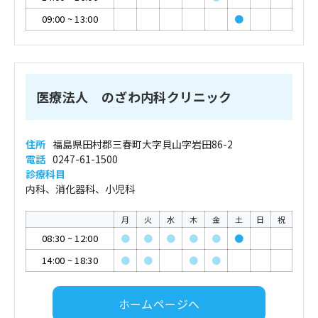
09:00
~
13:00
●
医療法人 のざわ内科クリニック
住所
福島県田村郡三春町大字貝山字岩田86-2
電話
0247-61-1500
診療科目
内科、消化器科、小児科
月
火
水
木
金
土
日
祝
08:30
~
12:00
●
●
●
●
●
●
14:00
~
18:30
●
●
●
●
ホームページへ