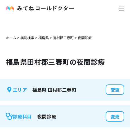
内科
ホーム
>
病院検索
>
福島県
>
田村郡三春町
>
夜間診療
小児科
福島県
田村郡三春町
の夜間診療
花粉症
皮膚科
福島県
田村郡三春町
エリア
変更
感染症
お役立ち記事
夜間診療
診療科目
変更
お知らせ