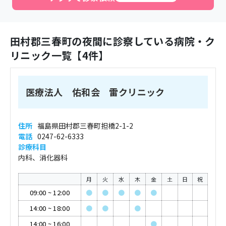
田村郡三春町
の夜間に診察している病院・ク
リニック一覧【
4
件】
医療法人 佑和会 雷クリニック
住所
福島県田村郡三春町担橋2-1-2
電話
0247-62-6333
診療科目
内科、消化器科
月
火
水
木
金
土
日
祝
09:00
~
12:00
●
●
●
●
●
14:00
~
18:00
●
●
●
14:00
~
16:00
●