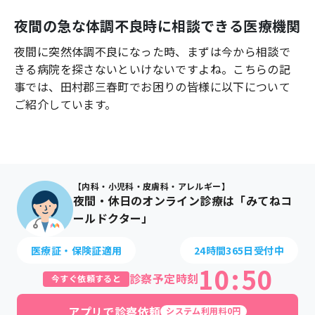
よくあるご質問
夜間の急な体調不良時に相談できる医療機関
夜間に突然体調不良になった時、まずは今から相談で
きる病院を探さないといけないですよね。こちらの記
事では、
田村郡三春町
でお困りの皆様に以下について
ご紹介しています。
【内科・小児科・皮膚科・アレルギー】
夜間・休日のオンライン診療は「みてねコ
ールドクター」
医療証・保険証適用
24時間365日受付中
10
:
50
診察予定時刻
今すぐ依頼すると
アプリで診察依頼
システム利用料0円