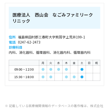
医療法人 西山会 なごみファミリーク
リニック
住所
福島県田村郡三春町大字熊耳字上荒井199-1
電話
0247-62-2473
診療科目
内科、消化器科、循環器科、消化器内科、循環器内科
月
火
水
木
金
土
日
祝
09:00
~
12:30
●
●
●
●
●
15:30
~
18:30
●
●
●
●
●
※ 記載している医療機関情報のデータベースの著作権は、株式会社