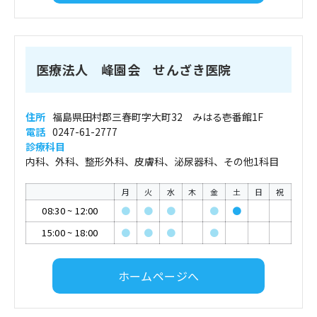
医療法人 峰園会 せんざき医院
住所
福島県田村郡三春町字大町32 みはる壱番館1F
電話
0247-61-2777
診療科目
内科、外科、整形外科、皮膚科、泌尿器科、その他1科目
月
火
水
木
金
土
日
祝
08:30
~
12:00
●
●
●
●
●
15:00
~
18:00
●
●
●
●
ホームページへ