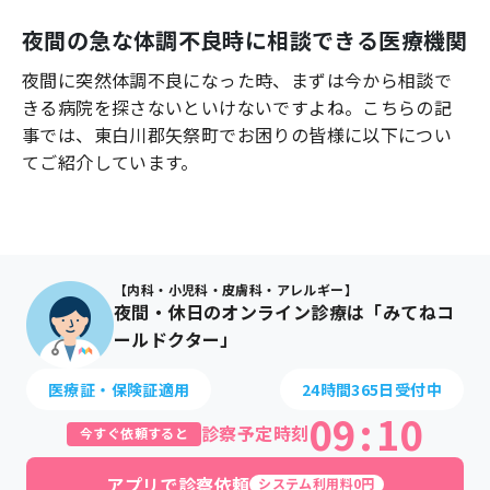
よくあるご質問
夜間の急な体調不良時に相談できる医療機関
夜間に突然体調不良になった時、まずは今から相談で
きる病院を探さないといけないですよね。こちらの記
事では、
東白川郡矢祭町
でお困りの皆様に以下につい
てご紹介しています。
【内科・小児科・皮膚科・アレルギー】
夜間・休日のオンライン診療は「みてねコ
ールドクター」
医療証・保険証適用
24時間365日受付中
09
:
10
診察予定時刻
今すぐ依頼すると
アプリで診察依頼
システム利用料0円