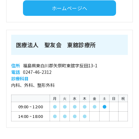
ホームページへ
医療法人 聖友会 東舘診療所
住所
福島県東白川郡矢祭町東舘字反田13-1
電話
0247-46-2312
診療科目
内科、外科、整形外科
月
火
水
木
金
土
日
祝
09:00
~
12:00
●
●
●
●
●
●
14:00
~
18:00
●
●
●
●