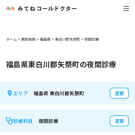
内科
ホーム
>
病院検索
>
福島県
>
東白川郡矢祭町
>
夜間診療
小児科
福島県
東白川郡矢祭町
の夜間診療
花粉症
皮膚科
福島県
東白川郡矢祭町
エリア
変更
感染症
お役立ち記事
夜間診療
診療科目
変更
お知らせ