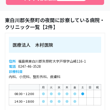
東白川郡矢祭町
の夜間に診察している病院・
クリニック一覧【
2
件】
医療法人 木村医院
住所
福島県東白川郡矢祭町大字戸塚字山崎116-1
電話
0247-46-3528
診療科目
内科、小児科、整形外科、皮膚科
月
火
水
木
金
土
日
祝
08:30
~
12:00
●
●
●
●
●
●
14:30
~
18:00
●
●
●
●
●