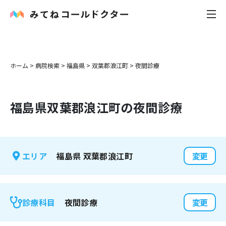
内科
ホーム
>
病院検索
>
福島県
>
双葉郡浪江町
>
夜間診療
小児科
福島県
双葉郡浪江町
の夜間診療
花粉症
皮膚科
福島県
双葉郡浪江町
エリア
変更
感染症
お役立ち記事
夜間診療
診療科目
変更
お知らせ