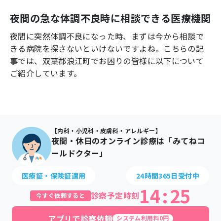
よくあるご質問
夜間の急な体調不良時に相談できる医療機関
夜間に突然体調不良になった時、まずは今から相談で
きる病院を探さないといけないですよね。こちらの記
事では、
双葉郡浪江町
でお困りの皆様に以下について
ご紹介しています。
【内科・小児科・皮膚科・アレルギー】
夜間・休日のオンライン診療は「みてねコ
ールドクター」
医療証・保険証適用
24時間365日受付中
14
:
25
診察予定時刻
今すぐ依頼すると
アプリで診察依頼
システム利用料0円