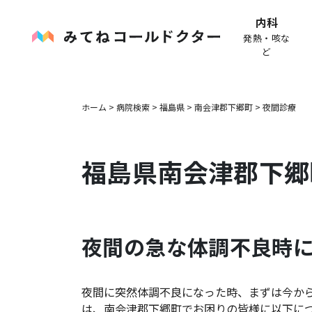
内科
発熱・咳な
ど
ホーム
>
病院検索
>
福島県
>
南会津郡下郷町
>
夜間診療
福島県
南会津郡下郷
夜間の急な体調不良時
夜間に突然体調不良になった時、まずは今か
は、
南会津郡下郷町
でお困りの皆様に以下に