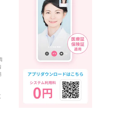
情
情
場
く