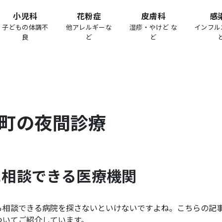
小児科
花粉症
皮膚科
感
子どもの体調不
他アレルギーな
湿疹・やけど な
インフル
良
ど
ど
町
の夜間診療
に相談できる医療機関
ら相談できる病院を探さないといけないですよね。こちらの記
ついてご紹介しています。