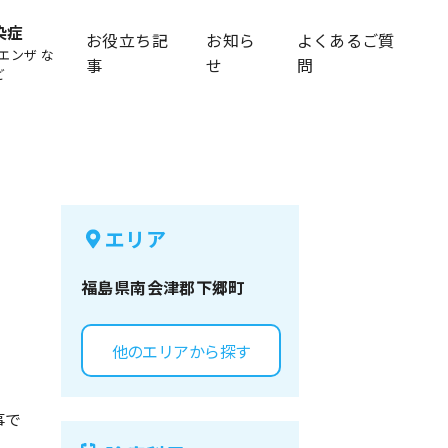
染症
お役立ち記
お知ら
よくあるご質
エンザ な
事
せ
問
ど
エリア
福島県
南会津郡下郷町
他のエリアから探す
事で