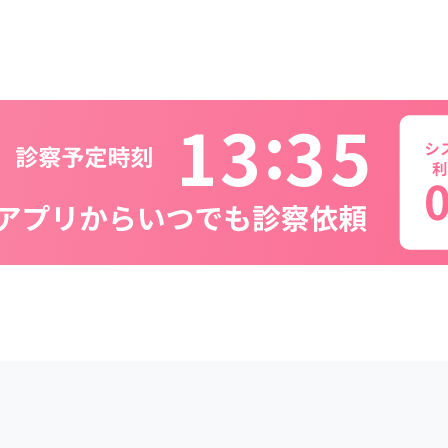
1
3
3
5