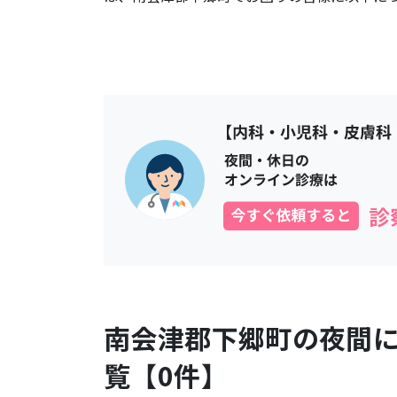
南会津郡下郷町
の夜間
覧【
0
件】