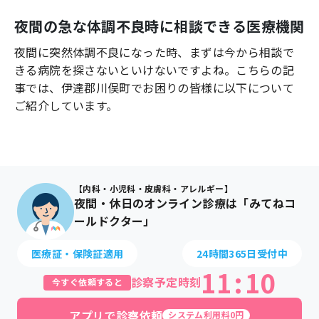
よくあるご質問
夜間の急な体調不良時に相談できる医療機関
夜間に突然体調不良になった時、まずは今から相談で
きる病院を探さないといけないですよね。こちらの記
事では、
伊達郡川俣町
でお困りの皆様に以下について
ご紹介しています。
【内科・小児科・皮膚科・アレルギー】
夜間・休日のオンライン診療は「みてねコ
ールドクター」
医療証・保険証適用
24時間365日受付中
11
:
10
診察予定時刻
今すぐ依頼すると
アプリで診察依頼
システム利用料0円