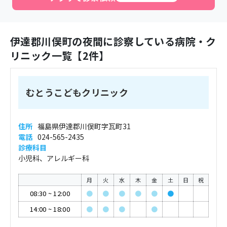
伊達郡川俣町
の夜間に診察している病院・ク
リニック一覧【
2
件】
むとうこどもクリニック
住所
福島県伊達郡川俣町字瓦町31
電話
024-565-2435
診療科目
小児科、アレルギー科
月
火
水
木
金
土
日
祝
08:30
~
12:00
●
●
●
●
●
●
14:00
~
18:00
●
●
●
●