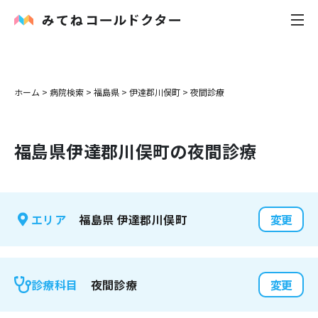
内科
ホーム
>
病院検索
>
福島県
>
伊達郡川俣町
>
夜間診療
小児科
福島県
伊達郡川俣町
の夜間診療
花粉症
皮膚科
福島県
伊達郡川俣町
エリア
変更
感染症
お役立ち記事
夜間診療
診療科目
変更
お知らせ