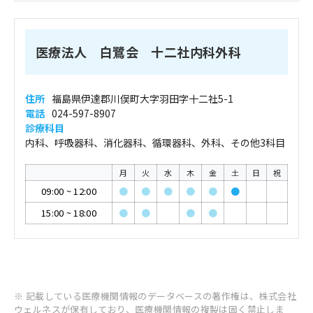
医療法人 白鷺会 十二社内科外科
住所
福島県伊達郡川俣町大字羽田字十二社5-1
電話
024-597-8907
診療科目
内科、呼吸器科、消化器科、循環器科、外科、その他3科目
月
火
水
木
金
土
日
祝
09:00
~
12:00
●
●
●
●
●
●
15:00
~
18:00
●
●
●
●
※ 記載している医療機関情報のデータベースの著作権は、株式会社
ウェルネスが保有しており、医療機関情報の複製は固く禁止しま