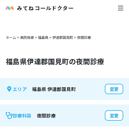
内科
ホーム
>
病院検索
>
福島県
>
伊達郡国見町
>
夜間診療
小児科
福島県
伊達郡国見町
の夜間診療
花粉症
皮膚科
福島県
伊達郡国見町
エリア
変更
感染症
お役立ち記事
夜間診療
診療科目
変更
お知らせ