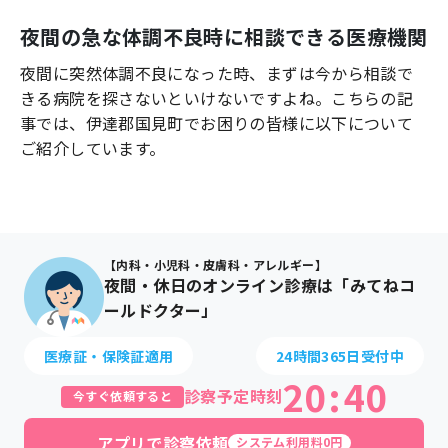
よくあるご質問
夜間の急な体調不良時に相談できる医療機関
夜間に突然体調不良になった時、まずは今から相談で
きる病院を探さないといけないですよね。こちらの記
事では、
伊達郡国見町
でお困りの皆様に以下について
ご紹介しています。
【内科・小児科・皮膚科・アレルギー】
夜間・休日のオンライン診療は「みてねコ
ールドクター」
医療証・保険証適用
24時間365日受付中
20
:
40
診察予定時刻
今すぐ依頼すると
アプリで診察依頼
システム利用料0円