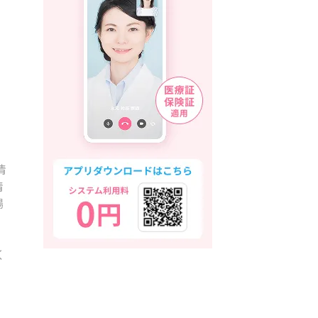
情
情
場
く