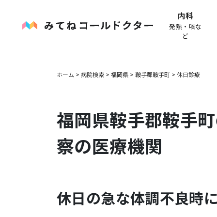
内科
発熱・咳な
ど
ホーム
>
病院検索
>
福岡県
>
鞍手郡鞍手町
>
休日診療
福岡県
鞍手郡鞍手町
察の医療機関
休日の急な体調不良時