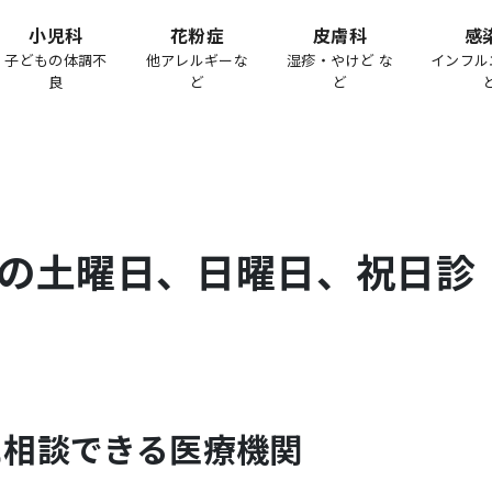
小児科
花粉症
皮膚科
感
子どもの体調不
他アレルギーな
湿疹・やけど な
インフル
良
ど
ど
の土曜日、日曜日、祝日診
に相談できる医療機関