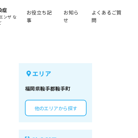
染症
お役立ち記
お知ら
よくあるご質
エンザ な
事
せ
問
ど
エリア
福岡県
鞍手郡鞍手町
他のエリアから探す