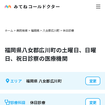
内科
ホーム
>
病院検索
>
福岡県
>
八女郡広川町
>
休日診療
小児科
福岡県
八女郡広川町
の土曜日、日曜
花粉症
日、祝日診察の医療機関
皮膚科
感染症
福岡県
八女郡広川町
エリア
変更
お役立ち記事
お知らせ
休日診療
診療科目
変更