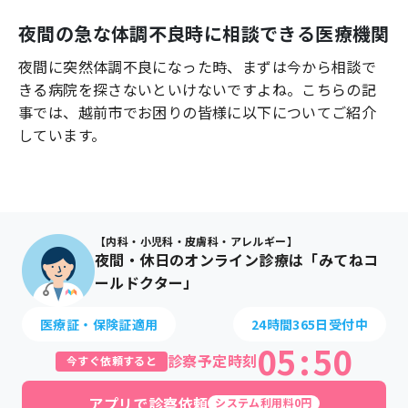
よくあるご質問
夜間の急な体調不良時に相談できる医療機関
夜間に突然体調不良になった時、まずは今から相談で
きる病院を探さないといけないですよね。こちらの記
事では、
越前市
でお困りの皆様に以下についてご紹介
しています。
【内科・小児科・皮膚科・アレルギー】
夜間・休日のオンライン診療は「みてねコ
ールドクター」
医療証・保険証適用
24時間365日受付中
05
:
50
診察予定時刻
今すぐ依頼すると
アプリで診察依頼
システム利用料0円