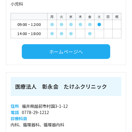
小児科
月
火
水
木
金
土
日
祝
09:00
~
12:00
●
●
●
●
●
●
14:00
~
18:00
●
●
●
●
ホームページへ
医療法人 彰永会 たけふクリニック
住所
福井県越前市村国3-1-12
電話
0778-29-1212
診療科目
内科、循環器科、循環器内科