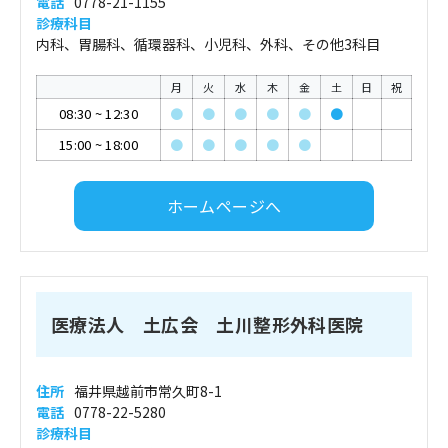
電話
0778-21-1155
診療科目
内科、胃腸科、循環器科、小児科、外科、その他3科目
月
火
水
木
金
土
日
祝
08:30
~
12:30
●
●
●
●
●
●
15:00
~
18:00
●
●
●
●
●
ホームページへ
医療法人 土広会 土川整形外科医院
住所
福井県越前市常久町8-1
電話
0778-22-5280
診療科目