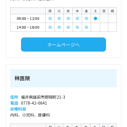
月
火
水
木
金
土
日
祝
09:00
~
12:00
●
●
●
●
●
●
14:00
~
18:00
●
●
●
●
●
ホームページへ
林医院
住所
福井県越前市野岡町21-3
電話
0778-42-0641
診療科目
内科、小児科、皮膚科