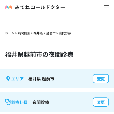
内科
ホーム
>
病院検索
>
福井県
>
越前市
>
夜間診療
小児科
福井県
越前市
の夜間診療
花粉症
皮膚科
福井県
越前市
エリア
変更
感染症
お役立ち記事
夜間診療
診療科目
変更
お知らせ