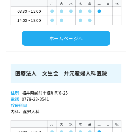
月
火
水
木
金
土
日
祝
08:30
~
12:00
●
●
●
●
●
●
14:00
~
18:00
●
●
●
●
ホームページへ
医療法人 文生会 井元産婦人科医院
住所
福井県越前市堀川町6-25
電話
0778-23-3541
診療科目
内科、産婦人科
月
火
水
木
金
土
日
祝
09:00
~
12:00
●
●
●
●
●
●