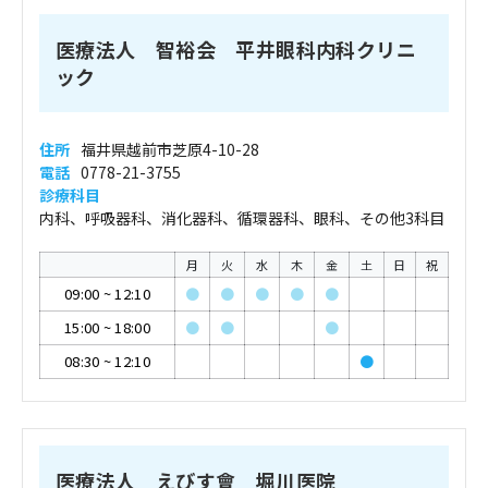
医療法人 智裕会 平井眼科内科クリニ
ック
住所
福井県越前市芝原4-10-28
電話
0778-21-3755
診療科目
内科、呼吸器科、消化器科、循環器科、眼科、その他3科目
月
火
水
木
金
土
日
祝
09:00
~
12:10
●
●
●
●
●
15:00
~
18:00
●
●
●
08:30
~
12:10
●
医療法人 えびす會 堀川医院