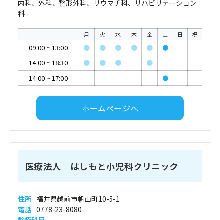
内科、外科、整形外科、リウマチ科、リハビリテーション
科
月
火
水
木
金
土
日
祝
09:00
~
13:00
●
●
●
●
●
●
14:00
~
18:30
●
●
●
●
14:00
~
17:00
●
ホームページへ
医療法人 はしもと小児科クリニック
住所
福井県越前市帆山町10-5-1
電話
0778-23-8080
診療科目