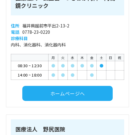
鏡クリニック
住所
福井県越前市平出2-13-2
電話
0778-23-0220
診療科目
内科、消化器科、消化器内科
月
火
水
木
金
土
日
祝
08:30
~
12:30
●
●
●
●
●
●
14:00
~
18:00
●
●
●
●
ホームページへ
医療法人 野尻医院