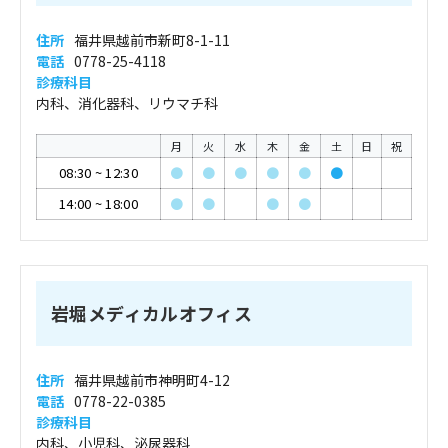
住所
福井県越前市新町8-1-11
電話
0778-25-4118
診療科目
内科、消化器科、リウマチ科
月
火
水
木
金
土
日
祝
08:30
~
12:30
●
●
●
●
●
●
14:00
~
18:00
●
●
●
●
岩堀メディカルオフィス
住所
福井県越前市神明町4-12
電話
0778-22-0385
診療科目
内科、小児科、泌尿器科