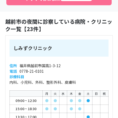
越前市
の夜間に診察している病院・クリニッ
ク一覧【
23
件】
しみずクリニック
住所
福井県越前市国高1-3-12
電話
0778-21-0101
診療科目
内科、小児科、外科、整形外科、皮膚科
月
火
水
木
金
土
日
祝
09:00
~
12:30
●
●
●
●
●
15:00
~
18:30
●
●
●
●
13:30
~
17:00
●