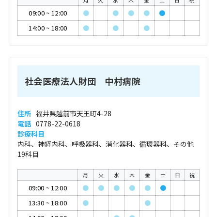
月
火
水
木
金
土
日
祝
09:00
~
12:00
●
●
●
●
●
14:00
~
18:00
●
●
●
社会医療法人財団 中村病院
住所
福井県越前市天王町4-28
電話
0778-22-0618
診療科目
内科、神経内科、呼吸器科、消化器科、循環器科、その他
19科目
月
火
水
木
金
土
日
祝
09:00
~
12:00
●
●
●
●
●
●
13:30
~
18:00
●
●