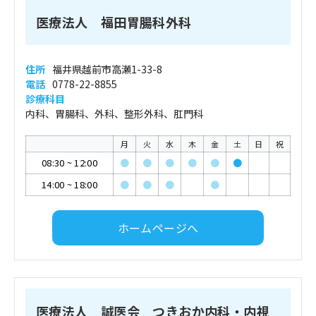
医療法人 福田胃腸科外科
住所
福井県越前市高瀬1-33-8
電話
0778-22-8855
診療科目
内科、胃腸科、外科、整形外科、肛門科
月
火
水
木
金
土
日
祝
08:30
~
12:00
●
●
●
●
●
●
14:00
~
18:00
●
●
●
●
ホームページへ
医療法人 誠医会 つきおか内科・内視