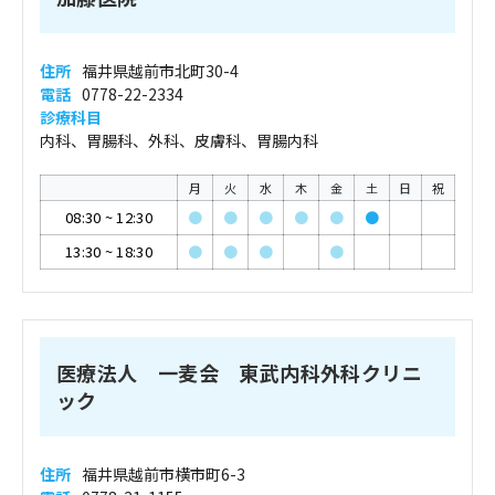
住所
福井県越前市北町30-4
電話
0778-22-2334
診療科目
内科、胃腸科、外科、皮膚科、胃腸内科
月
火
水
木
金
土
日
祝
08:30
~
12:30
●
●
●
●
●
●
13:30
~
18:30
●
●
●
●
医療法人 一麦会 東武内科外科クリニ
ック
住所
福井県越前市横市町6-3