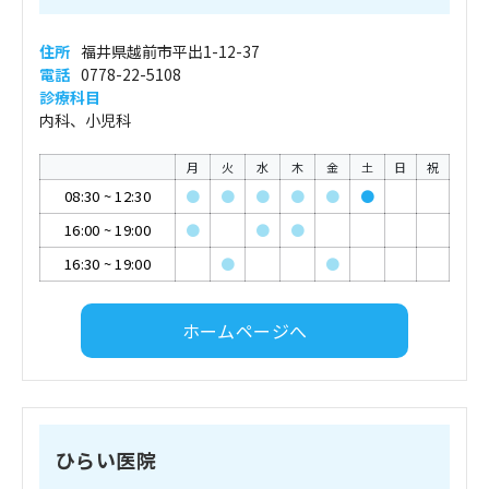
住所
福井県越前市平出1-12-37
電話
0778-22-5108
診療科目
内科、小児科
月
火
水
木
金
土
日
祝
08:30
~
12:30
●
●
●
●
●
●
16:00
~
19:00
●
●
●
16:30
~
19:00
●
●
ホームページへ
ひらい医院