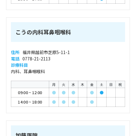
こうの内科耳鼻咽喉科
住所
福井県越前市芝原5-11-1
電話
0778-21-2113
診療科目
内科、耳鼻咽喉科
月
火
水
木
金
土
日
祝
09:00
~
12:00
●
●
●
●
●
14:00
~
18:00
●
●
●
●
加藤医院