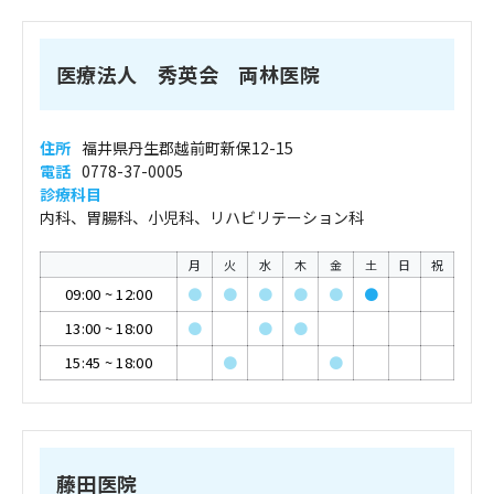
医療法人 秀英会 両林医院
住所
福井県丹生郡越前町新保12-15
電話
0778-37-0005
診療科目
内科、胃腸科、小児科、リハビリテーション科
月
火
水
木
金
土
日
祝
09:00
~
12:00
●
●
●
●
●
●
13:00
~
18:00
●
●
●
15:45
~
18:00
●
●
藤田医院