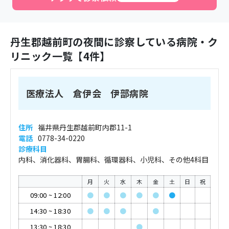
丹生郡越前町
の夜間に診察している病院・ク
リニック一覧【
4
件】
医療法人 倉伊会 伊部病院
住所
福井県丹生郡越前町内郡11-1
電話
0778-34-0220
診療科目
内科、消化器科、胃腸科、循環器科、小児科、その他4科目
月
火
水
木
金
土
日
祝
09:00
~
12:00
●
●
●
●
●
●
14:30
~
18:30
●
●
●
●
13:30
~
18:30
●