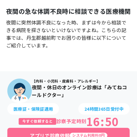
よくあるご質問
夜間の急な体調不良時に相談できる医療機関
夜間に突然体調不良になった時、まずは今から相談で
きる病院を探さないといけないですよね。こちらの記
事では、
丹生郡越前町
でお困りの皆様に以下について
ご紹介しています。
【内科・小児科・皮膚科・アレルギー】
夜間・休日のオンライン診療は「みてねコ
ールドクター」
医療証・保険証適用
24時間365日受付中
16
:
50
診察予定時刻
今すぐ依頼すると
アプリで診察依頼
システム利用料0円