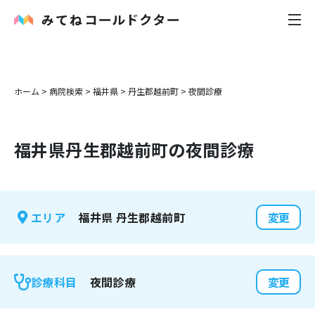
内科
ホーム
>
病院検索
>
福井県
>
丹生郡越前町
>
夜間診療
小児科
福井県
丹生郡越前町
の夜間診療
花粉症
皮膚科
福井県
丹生郡越前町
エリア
変更
感染症
お役立ち記事
夜間診療
診療科目
変更
お知らせ