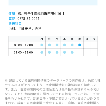
住所
福井県丹生郡越前町西田中16-1
電話
0778-34-0044
診療科目
内科、消化器科、外科
月
火
水
木
金
土
日
祝
08:00
~
12:00
●
●
●
●
●
●
13:00
~
19:00
●
●
●
●
●
※ 記載している医療機関情報のデータベースの著作権は、株式会社
ウェルネスが保有しており、医療機関情報の複製は固く禁止しま
す。また、医療機関情報の正確性または完全性を保証するものでは
なく、それら情報の閲覧に起因して生じた損害については、一切責
任を負いかねます。診療日時・時間が変更されている場合がありま
すので、検索した医療機関で受診する前に、直接、当該医療機関へ