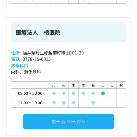
医療法人 橘医院
住所
福井県丹生郡越前町織田101-20
電話
0778-36-0015
診療科目
内科、消化器科
月
火
水
木
金
土
日
祝
09:00
~
12:00
●
●
●
●
●
●
13:00
~
19:00
●
●
●
●
ホームページへ