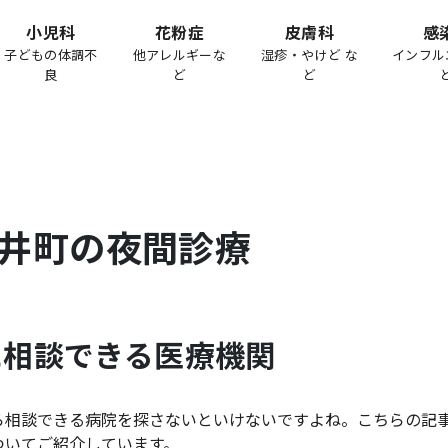
小児科
花粉症
皮膚科
感
子どもの体調不
他アレルギーな
湿疹・やけど な
インフル
良
ど
ど
井町
の夜間診療
に相談できる医療機関
ら相談できる病院を探さないといけないですよね。こちらの記
ついてご紹介しています。