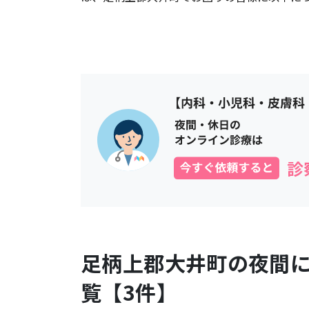
足柄上郡大井町
の夜間
覧【
3
件】