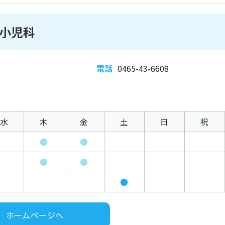
小児科
電話
0465-43-6608
水
木
金
土
日
祝
●
●
●
●
●
ホームページへ