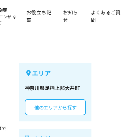
染症
お役立ち記
お知ら
よくあるご質
エンザ な
事
せ
問
ど
エリア
神奈川県
足柄上郡大井町
他のエリアから探す
事で