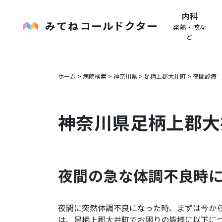
内科
発熱・咳な
ど
ホーム
>
病院検索
>
神奈川県
>
足柄上郡大井町
>
夜間診療
神奈川県
足柄上郡大
夜間の急な体調不良時
夜間に突然体調不良になった時、まずは今か
は、
足柄上郡大井町
でお困りの皆様に以下に