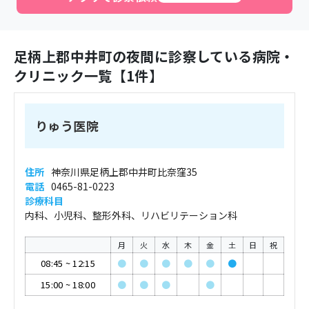
足柄上郡中井町
の夜間に診察している病院・
クリニック一覧【
1
件】
りゅう医院
住所
神奈川県足柄上郡中井町比奈窪35
電話
0465-81-0223
診療科目
内科、小児科、整形外科、リハビリテーション科
月
火
水
木
金
土
日
祝
08:45
~
12:15
●
●
●
●
●
●
15:00
~
18:00
●
●
●
●