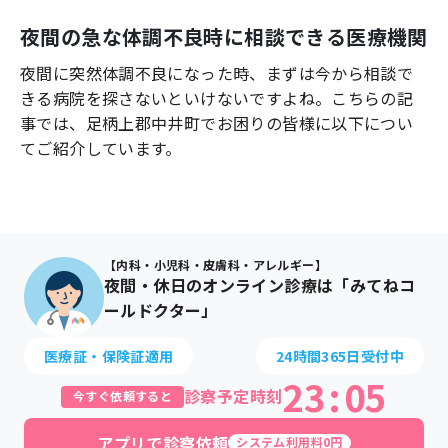
よくあるご質問
夜間の急な体調不良時に相談できる医療機関
夜間に突然体調不良になった時、まずは今から相談で
きる病院を探さないといけないですよね。こちらの記
事では、
足柄上郡中井町
でお困りの皆様に以下につい
てご紹介しています。
【内科・小児科・皮膚科・アレルギー】
夜間・休日のオンライン診療は「みてねコ
ールドクター」
医療証・保険証適用
24時間365日受付中
23
:
05
診察予定時刻
今すぐ依頼すると
アプリで診察依頼
システム利用料0円