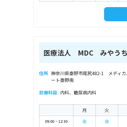
医療法人 MDC みやう
住所
神奈川県秦野市尾尻482-1 メディ
ート秦野南
診療科目
内科、糖尿病内科
月
火
●
●
09:00
~
12:30