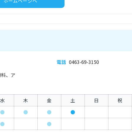
ホームページへ
電話
0463-69-3150
膚科、ア
水
木
金
土
日
祝
●
●
●
●
●
●