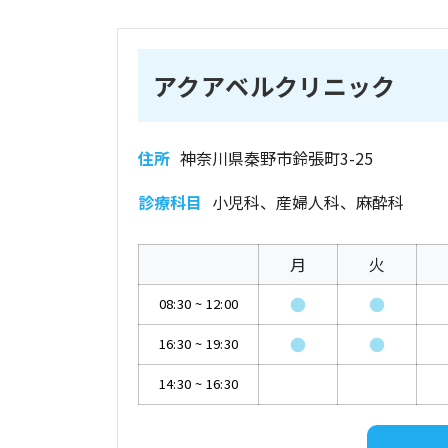
アクアベルクリニック
住所
神奈川県秦野市鈴張町3-25
診療科目
小児科、産婦人科、麻酔科
月
火
●
●
08:30
~
12:00
●
●
16:30
~
19:30
14:30
~
16:30