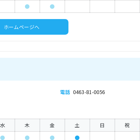
●
●
ホームページへ
電話
0463-81-0056
水
木
金
土
日
祝
●
●
●
●