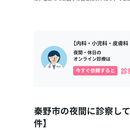
秦野市
の夜間に診察し
件】