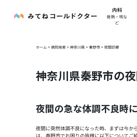
内科
発熱・咳な
ど
ホーム
>
病院検索
>
神奈川県
>
秦野市
>
夜間診療
神奈川県
秦野市
の夜
夜間の急な体調不良時
夜間に突然体調不良になった時、まずは今か
は、
秦野市
でお困りの皆様に以下についてご