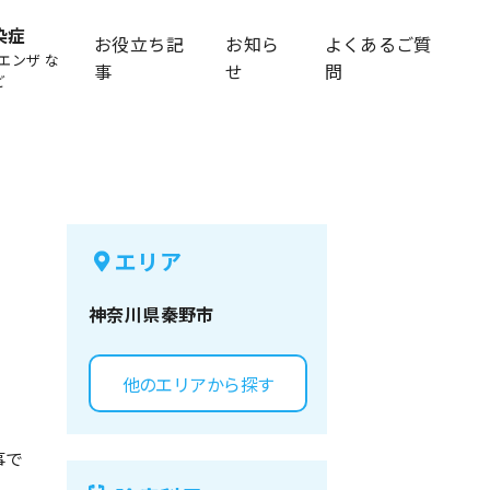
染症
お役立ち記
お知ら
よくあるご質
エンザ な
事
せ
問
ど
エリア
神奈川県
秦野市
他のエリアから探す
事で