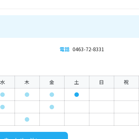
電話
0463-72-8331
水
木
金
土
日
祝
●
●
●
●
●
●
●