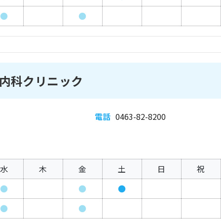
●
●
内科クリニック
電話
0463-82-8200
水
木
金
土
日
祝
●
●
●
●
●