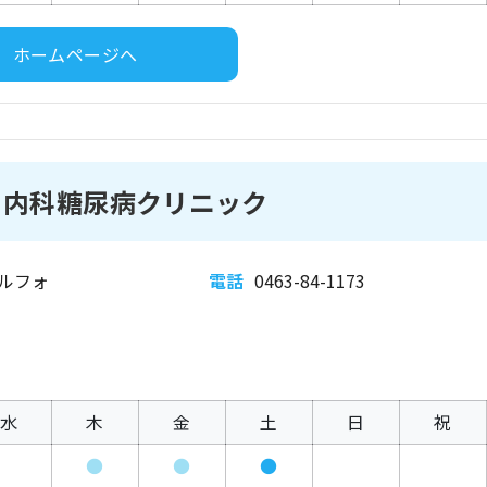
ホームページへ
ち内科糖尿病クリニック
カルフォ
電話
0463-84-1173
水
木
金
土
日
祝
●
●
●