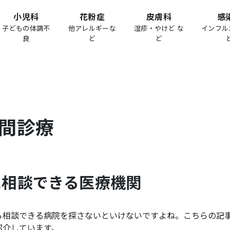
小児科
花粉症
皮膚科
感
子どもの体調不
他アレルギーな
湿疹・やけど な
インフル
良
ど
ど
間診療
に相談できる医療機関
ら相談できる病院を探さないといけないですよね。こちらの記
紹介しています。