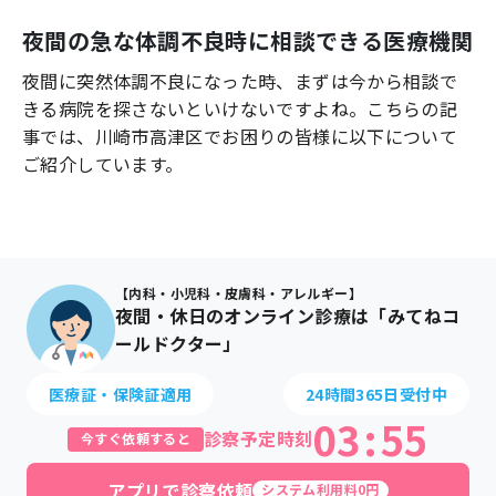
よくあるご質問
夜間の急な体調不良時に相談できる医療機関
夜間に突然体調不良になった時、まずは今から相談で
きる病院を探さないといけないですよね。こちらの記
事では、
川崎市高津区
でお困りの皆様に以下について
ご紹介しています。
【内科・小児科・皮膚科・アレルギー】
夜間・休日のオンライン診療は「みてねコ
ールドクター」
医療証・保険証適用
24時間365日受付中
03
:
55
診察予定時刻
今すぐ依頼すると
アプリで診察依頼
システム利用料0円