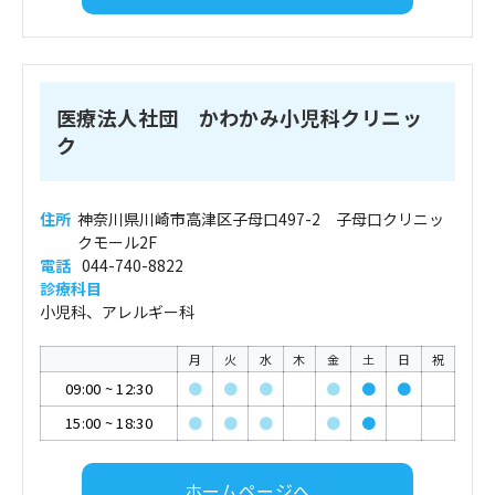
医療法人社団 かわかみ小児科クリニッ
ク
住所
神奈川県川崎市高津区子母口497-2 子母口クリニッ
クモール2F
電話
044-740-8822
診療科目
小児科、アレルギー科
月
火
水
木
金
土
日
祝
09:00
~
12:30
●
●
●
●
●
●
15:00
~
18:30
●
●
●
●
●
ホームページへ