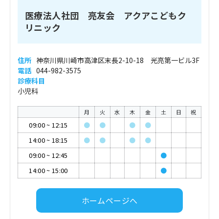
医療法人社団 亮友会 アクアこどもク
リニック
住所
神奈川県川崎市高津区末長2-10-18 光亮第一ビル3F
電話
044-982-3575
診療科目
小児科
月
火
水
木
金
土
日
祝
09:00
~
12:15
●
●
●
●
14:00
~
18:15
●
●
●
●
09:00
~
12:45
●
14:00
~
15:00
●
ホームページへ