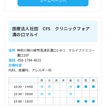
ホームページへ
医療法人社団 CFS クリニックフォア
溝の口マルイ
住所
神奈川県川崎市高津区溝口1-4-1 マルイファミリー
溝口10F
電話
050-1784-4615
診療科目
内科、皮膚科、アレルギー科
月
火
水
木
金
土
日
祝
10:30
~
14:00
●
●
●
●
●
●
15:30
~
20:00
●
●
●
15:00
~
18:30
●
●
●