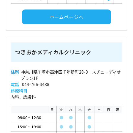
ホームページへ
つきおかメディカルクリニック
住所
神奈川県川崎市高津区千年新町28-3 スチューディオ
ブラン1F
電話
044-766-3438
診療科目
内科、皮膚科
月
火
水
木
金
土
日
祝
09:00
~
12:30
●
●
●
15:00
~
19:00
●
●
●