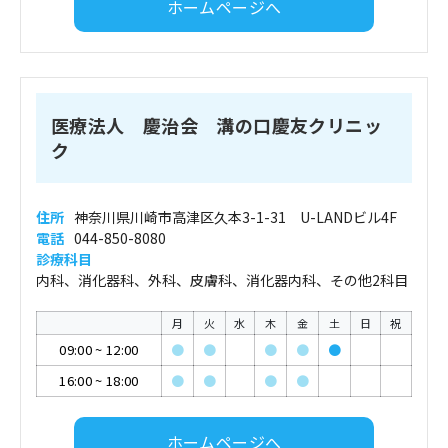
ホームページへ
医療法人 慶治会 溝の口慶友クリニッ
ク
住所
神奈川県川崎市高津区久本3-1-31 U-LANDビル4F
電話
044-850-8080
診療科目
内科、消化器科、外科、皮膚科、消化器内科、その他2科目
月
火
水
木
金
土
日
祝
09:00
~
12:00
●
●
●
●
●
16:00
~
18:00
●
●
●
●
ホームページへ