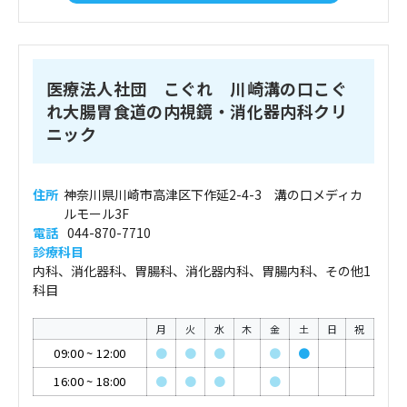
医療法人社団 こぐれ 川崎溝の口こぐ
れ大腸胃食道の内視鏡・消化器内科クリ
ニック
住所
神奈川県川崎市高津区下作延2-4-3 溝の口メディカ
ルモール3F
電話
044-870-7710
診療科目
内科、消化器科、胃腸科、消化器内科、胃腸内科、その他1
科目
月
火
水
木
金
土
日
祝
09:00
~
12:00
●
●
●
●
●
16:00
~
18:00
●
●
●
●