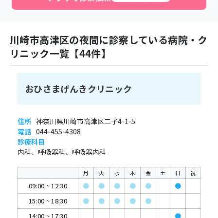
川崎市高津区
の夜間に診察している病院・ク
リニック一覧【
44
件】
おひさまげんきクリニック
住所
神奈川県川崎市高津区二子4-1-5
電話
044-455-4308
診療科目
内科、呼吸器科、呼吸器内科
月
火
水
木
金
土
日
祝
09:00
~
12:30
●
●
●
●
●
●
15:00
~
18:30
●
●
●
●
●
14:00
~
17:30
●