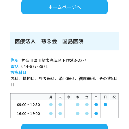
ホームページへ
医療法人 慈念会 国島医院
住所
神奈川県川崎市高津区下作延3-22-7
電話
044-877-3871
診療科目
内科、精神科、呼吸器科、消化器科、循環器科、その他5科
目
月
火
水
木
金
土
日
祝
09:00
~
12:30
●
●
●
●
●
●
16:00
~
19:00
●
●
●
●
●