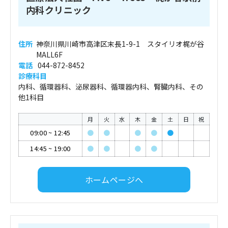
内科クリニック
住所
神奈川県川崎市高津区末長1-9-1 スタイリオ梶が谷
MALL6F
電話
044-872-8452
診療科目
内科、循環器科、泌尿器科、循環器内科、腎臓内科、その
他1科目
月
火
水
木
金
土
日
祝
09:00
~
12:45
●
●
●
●
●
14:45
~
19:00
●
●
●
●
ホームページへ