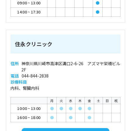
09:00
~
13:00
●
14:00
~
17:30
●
住永クリニック
住所
神奈川県川崎市高津区溝口2-6-26 アズマヤ栄橋ビル
2F
電話
044-844-2838
診療科目
内科、腎臓内科
月
火
水
木
金
土
日
祝
10:00
~
13:00
●
●
●
●
●
16:00
~
18:00
●
●
●