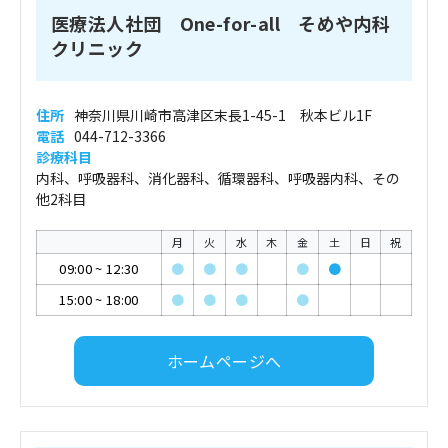
医療法人社団 One-for-all そめや内科
クリニック
住所
神奈川県川崎市高津区末長1-45-1 秋本ビル1F
電話
044-712-3366
診療科目
内科、呼吸器科、消化器科、循環器科、呼吸器内科、その
他2科目
月
火
水
木
金
土
日
祝
09:00
~
12:30
●
●
●
●
●
15:00
~
18:00
●
●
●
●
ホームページへ