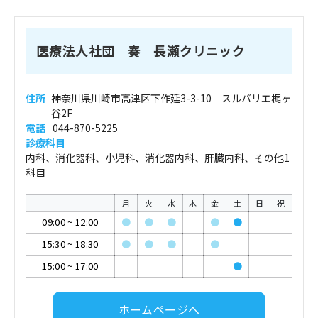
医療法人社団 奏 長瀬クリニック
住所
神奈川県川崎市高津区下作延3-3-10 スルバリエ梶ヶ
谷2F
電話
044-870-5225
診療科目
内科、消化器科、小児科、消化器内科、肝臓内科、その他1
科目
月
火
水
木
金
土
日
祝
09:00
~
12:00
●
●
●
●
●
15:30
~
18:30
●
●
●
●
15:00
~
17:00
●
ホームページへ