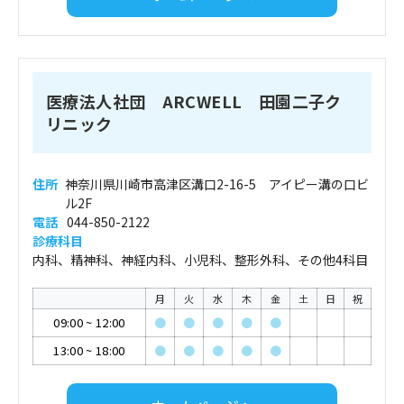
医療法人社団 ARCWELL 田園二子ク
リニック
住所
神奈川県川崎市高津区溝口2-16-5 アイピー溝の口ビ
ル2F
電話
044-850-2122
診療科目
内科、精神科、神経内科、小児科、整形外科、その他4科目
月
火
水
木
金
土
日
祝
09:00
~
12:00
●
●
●
●
●
13:00
~
18:00
●
●
●
●
●