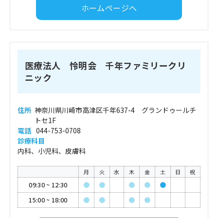
ホームページへ
医療法人 怜明会 千年ファミリークリ
ニック
住所
神奈川県川崎市高津区千年637-4 グランドゥールチ
トセ1F
電話
044-753-0708
診療科目
内科、小児科、皮膚科
月
火
水
木
金
土
日
祝
09:30
~
12:30
●
●
●
●
●
15:00
~
18:00
●
●
●
●