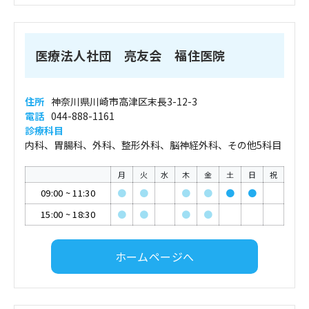
医療法人社団 亮友会 福住医院
住所
神奈川県川崎市高津区末長3-12-3
電話
044-888-1161
診療科目
内科、胃腸科、外科、整形外科、脳神経外科、その他5科目
月
火
水
木
金
土
日
祝
09:00
~
11:30
●
●
●
●
●
●
15:00
~
18:30
●
●
●
●
ホームページへ