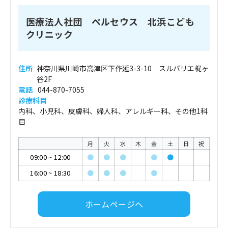
医療法人社団 ペルセウス 北浜こども
クリニック
住所
神奈川県川崎市高津区下作延3-3-10 スルバリエ梶ヶ
谷2F
電話
044-870-7055
診療科目
内科、小児科、皮膚科、婦人科、アレルギー科、その他1科
目
月
火
水
木
金
土
日
祝
09:00
~
12:00
●
●
●
●
●
16:00
~
18:30
●
●
●
●
ホームページへ