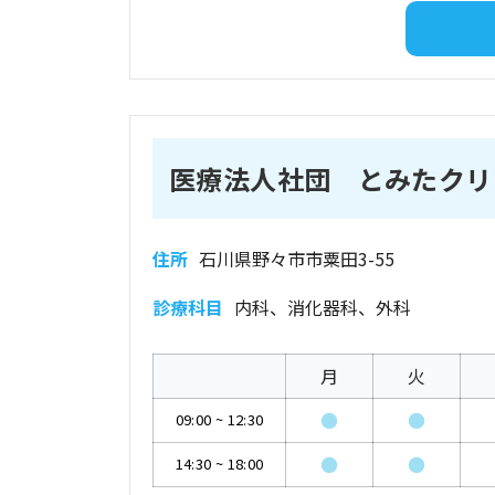
医療法人社団 とみたクリ
住所
石川県野々市市粟田3-55
診療科目
内科、消化器科、外科
月
火
●
●
09:00
~
12:30
●
●
14:30
~
18:00