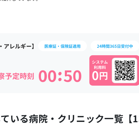
:
0
0
5
0
している病院・クリニック一覧【
1