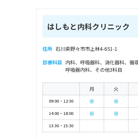
はしもと内科クリニック
住所
石川県野々市市上林4-651-1
診療科目
内科、呼吸器科、消化器科、循
呼吸器内科、その他3科目
月
火
●
●
09:00
~
12:30
●
●
14:00
~
18:00
13:30
~
15:30