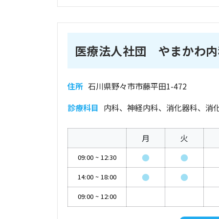
医療法人社団 やまかわ内
住所
石川県野々市市藤平田1-472
診療科目
内科、神経内科、消化器科、消
月
火
●
●
09:00
~
12:30
●
●
14:00
~
18:00
09:00
~
12:00