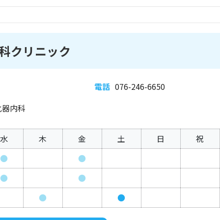
科クリニック
電話
076-246-6650
化器内科
水
木
金
土
日
祝
●
●
●
●
●
●