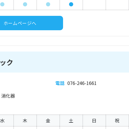
●
●
●
●
ホームページへ
ック
電話
076-246-1661
、消化器
水
木
金
土
日
祝