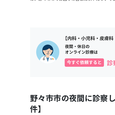
野々市市
の夜間に診察
件】