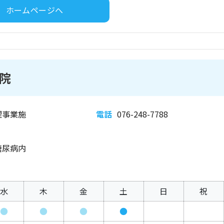
ホームページへ
院
理事業施
電話
076-248-7788
糖尿病内
水
木
金
土
日
祝
●
●
●
●