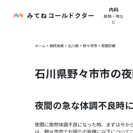
内科
発熱・咳な
ど
ホーム
>
病院検索
>
石川県
>
野々市市
>
夜間診療
石川県
野々市市
の夜
夜間の急な体調不良時
夜間に突然体調不良になった時、まずは今か
は、
野々市市
でお困りの皆様に以下について