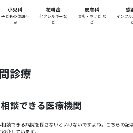
小児科
花粉症
皮膚科
感
子どもの体調不
他アレルギーな
湿疹・やけど な
インフル
良
ど
ど
間診療
に相談できる医療機関
ら相談できる病院を探さないといけないですよね。こちらの記
ご紹介しています。