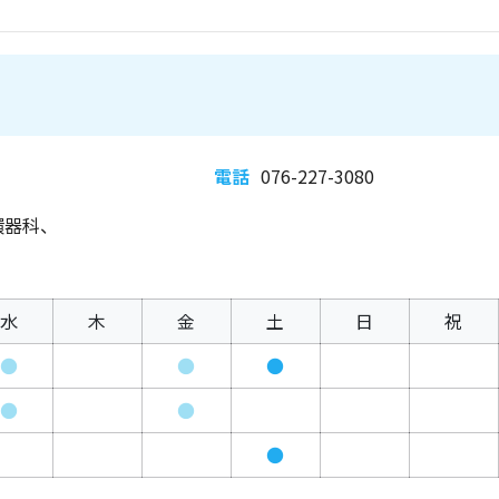
電話
076-227-3080
環器科、
水
木
金
土
日
祝
●
●
●
●
●
●