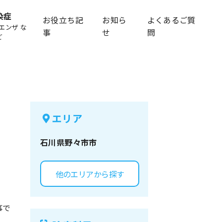
染症
お役立ち記
お知ら
よくあるご質
エンザ な
事
せ
問
ど
エリア
石川県
野々市市
他のエリアから探す
事で