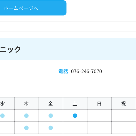
ホームページへ
ニック
電話
076-246-7070
水
木
金
土
日
祝
●
●
●
●
●
●