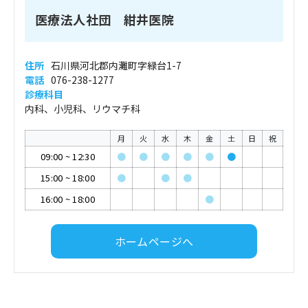
医療法人社団 紺井医院
住所
石川県河北郡内灘町字緑台1-7
電話
076-238-1277
診療科目
内科、小児科、リウマチ科
月
火
水
木
金
土
日
祝
09:00
~
12:30
●
●
●
●
●
●
15:00
~
18:00
●
●
●
16:00
~
18:00
●
ホームページへ