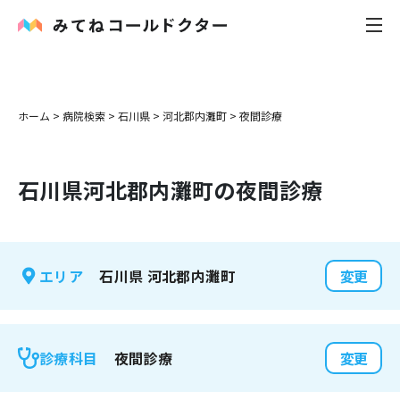
内科
ホーム
>
病院検索
>
石川県
>
河北郡内灘町
>
夜間診療
小児科
石川県
河北郡内灘町
の夜間診療
花粉症
皮膚科
石川県
河北郡内灘町
エリア
変更
感染症
お役立ち記事
夜間診療
診療科目
変更
お知らせ