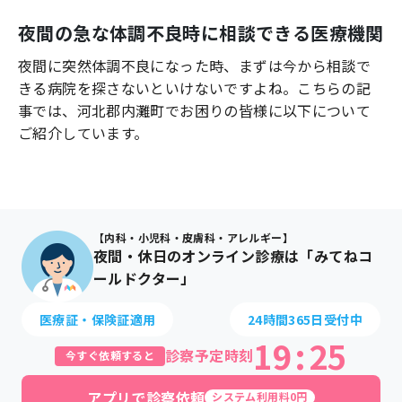
よくあるご質問
夜間の急な体調不良時に相談できる医療機関
夜間に突然体調不良になった時、まずは今から相談で
きる病院を探さないといけないですよね。こちらの記
事では、
河北郡内灘町
でお困りの皆様に以下について
ご紹介しています。
【内科・小児科・皮膚科・アレルギー】
夜間・休日のオンライン診療は「みてねコ
ールドクター」
医療証・保険証適用
24時間365日受付中
19
:
25
診察予定時刻
今すぐ依頼すると
アプリで診察依頼
システム利用料0円