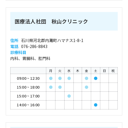
医療法人社団 秋山クリニック
住所
石川県河北郡内灘町ハマナス1-8-1
電話
076-286-8843
診療科目
内科、胃腸科、肛門科
月
火
水
木
金
土
日
祝
09:00
~
12:30
●
●
●
●
●
15:00
~
18:00
●
●
●
15:00
~
17:00
●
14:00
~
16:00
●