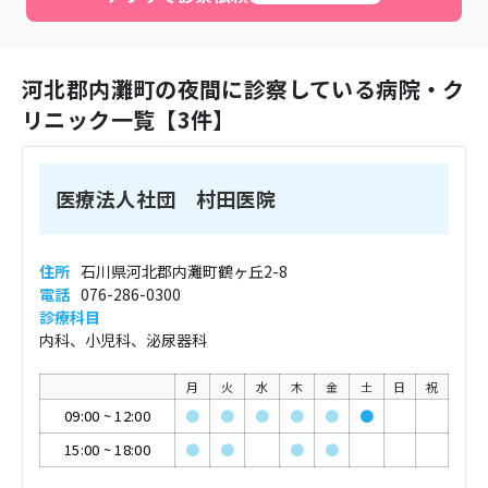
河北郡内灘町
の夜間に診察している病院・ク
リニック一覧【
3
件】
医療法人社団 村田医院
住所
石川県河北郡内灘町鶴ヶ丘2-8
電話
076-286-0300
診療科目
内科、小児科、泌尿器科
月
火
水
木
金
土
日
祝
09:00
~
12:00
●
●
●
●
●
●
15:00
~
18:00
●
●
●
●