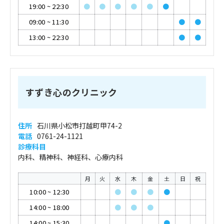
19:00
~
22:30
●
●
●
●
●
●
09:00
~
11:30
●
●
13:00
~
22:30
●
●
すずき心のクリニック
住所
石川県小松市打越町甲74-2
電話
0761-24-1121
診療科目
内科、精神科、神経科、心療内科
月
火
水
木
金
土
日
祝
10:00
~
12:30
●
●
●
●
14:00
~
18:00
●
●
●
14:00
~
15:30
●