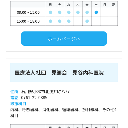
月
火
水
木
金
土
日
祝
09:00
~
12:00
●
●
●
●
●
●
15:00
~
18:00
●
●
●
●
ホームページへ
医療法人社団 見郷会 見谷内科医院
住所
石川県小松市北浅井町ハ77
電話
0761-22-0885
診療科目
内科、呼吸器科、消化器科、循環器科、放射線科、その他4
科目
月
火
水
木
金
土
日
祝