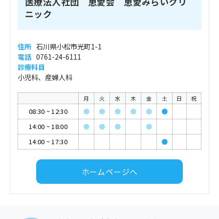
医療法人社団 恵愛会 恵愛みらいクリ
ニック
住所
石川県小松市光町1-1
電話
0761-24-6111
診療科目
小児科、産婦人科
月
火
水
木
金
土
日
祝
08:30
~
12:30
●
●
●
●
●
●
14:00
~
18:00
●
●
●
●
14:00
~
17:30
●
ホームページへ