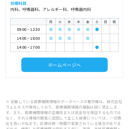
診療科目
内科、呼吸器科、アレルギー科、呼吸器内科
月
火
水
木
金
土
日
祝
09:00
~
12:30
●
●
●
●
●
●
14:00
~
18:00
●
●
●
●
14:00
~
17:00
●
ホームページへ
※ 記載している医療機関情報のデータベースの著作権は、株式会社
ウェルネスが保有しており、医療機関情報の複製は固く禁止しま
す。また、医療機関情報の正確性または完全性を保証するものでは
なく、それら情報の閲覧に起因して生じた損害については、一切責
任を負いかねます。診療日時・時間が変更されている場合がありま
すので、検索した医療機関で受診する前に、直接、当該医療機関へ