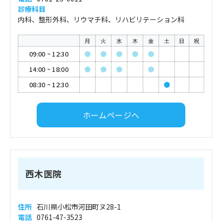
診療科目
内科、整形外科、リウマチ科、リハビリテーション科
月
火
水
木
金
土
日
祝
09:00
~
12:30
●
●
●
●
●
14:00
~
18:00
●
●
●
●
08:30
~
12:30
●
ホームページへ
西木医院
住所
石川県小松市河田町ヌ28-1
電話
0761-47-3523