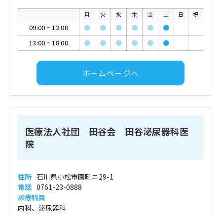
月
火
水
木
金
土
日
祝
09:00
~
12:00
●
●
●
●
●
●
13:00
~
18:00
●
●
●
●
●
●
ホームページへ
医療法人社団 田谷会 田谷泌尿器科医
院
住所
石川県小松市園町ニ29-1
電話
0761-23-0888
診療科目
内科、泌尿器科