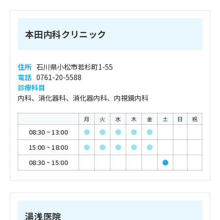
本田内科クリニック
住所
石川県小松市若杉町1-55
電話
0761-20-5588
診療科目
内科、消化器科、消化器内科、内視鏡内科
月
火
水
木
金
土
日
祝
08:30
~
13:00
●
●
●
●
●
15:00
~
18:00
●
●
●
●
●
08:30
~
15:00
●
湯浅医院