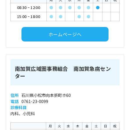
08:30
~
12:00
●
●
●
●
●
●
15:00
~
18:00
●
●
●
●
ホームページへ
南加賀広域圏事務組合 南加賀急病セン
ター
住所
石川県小松市向本折町ホ60
電話
0761-23-0099
診療科目
内科、小児科
月
火
水
木
金
土
日
祝