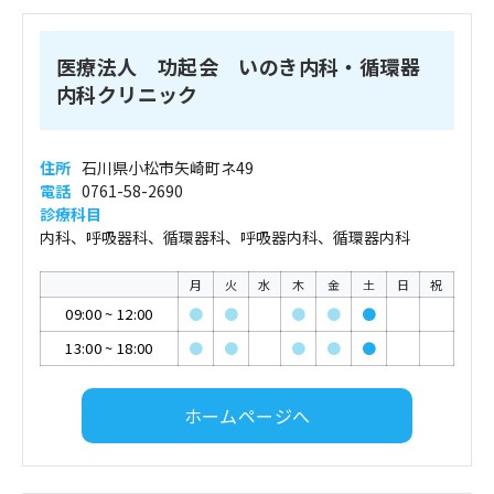
医療法人 功起会 いのき内科・循環器
内科クリニック
住所
石川県小松市矢崎町ネ49
電話
0761-58-2690
診療科目
内科、呼吸器科、循環器科、呼吸器内科、循環器内科
月
火
水
木
金
土
日
祝
09:00
~
12:00
●
●
●
●
●
13:00
~
18:00
●
●
●
●
●
ホームページへ