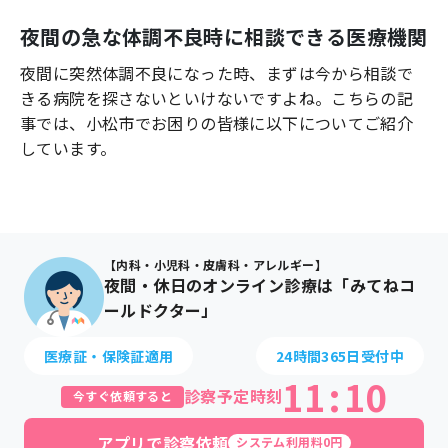
よくあるご質問
夜間の急な体調不良時に相談できる医療機関
夜間に突然体調不良になった時、まずは今から相談で
きる病院を探さないといけないですよね。こちらの記
事では、
小松市
でお困りの皆様に以下についてご紹介
しています。
【内科・小児科・皮膚科・アレルギー】
夜間・休日のオンライン診療は「みてねコ
ールドクター」
医療証・保険証適用
24時間365日受付中
11
:
10
診察予定時刻
今すぐ依頼すると
アプリで診察依頼
システム利用料0円