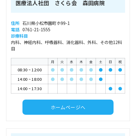
医療法人社団 さくら会 森田病院
住所
石川県小松市園町ホ99-1
電話
0761-21-1555
診療科目
内科、神経内科、呼吸器科、消化器科、外科、その他12科
目
月
火
水
木
金
土
日
祝
08:30
~
12:00
●
●
●
●
●
●
●
●
14:00
~
18:00
●
●
●
●
●
●
14:00
~
17:30
●
●
ホームページへ