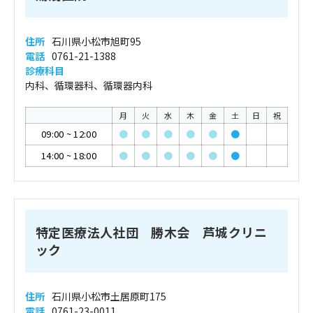
住所
石川県小松市旭町95
電話
0761-21-1388
診療科目
内科、循環器科、循環器内科
月
火
水
木
金
土
日
祝
09:00
~
12:00
●
●
●
●
●
●
14:00
~
18:00
●
●
●
●
●
●
特定医療法人社団 勝木会 芦城クリニ
ック
住所
石川県小松市土居原町175
電話
0761-23-0011