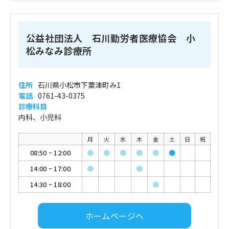
公益社団法人 石川勤労者医療協会 小
松みなみ診療所
住所
石川県小松市下粟津町み1
電話
0761-43-0375
診療科目
内科、小児科
月
火
水
木
金
土
日
祝
08:50
~
12:00
●
●
●
●
●
●
14:00
~
17:00
●
●
14:30
~
18:00
●
ホームページへ