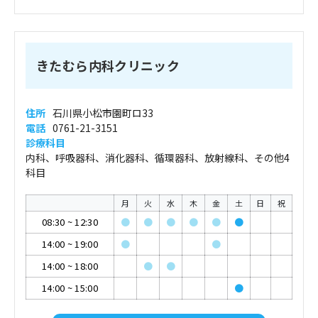
きたむら内科クリニック
住所
石川県小松市園町ロ33
電話
0761-21-3151
診療科目
内科、呼吸器科、消化器科、循環器科、放射線科、その他4
科目
月
火
水
木
金
土
日
祝
08:30
~
12:30
●
●
●
●
●
●
14:00
~
19:00
●
●
14:00
~
18:00
●
●
14:00
~
15:00
●