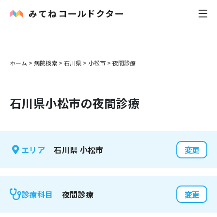
内科
ホーム
>
病院検索
>
石川県
>
小松市
>
夜間診療
小児科
石川県
小松市
の夜間診療
花粉症
皮膚科
石川県
小松市
エリア
変更
感染症
お役立ち記事
夜間診療
診療科目
変更
お知らせ