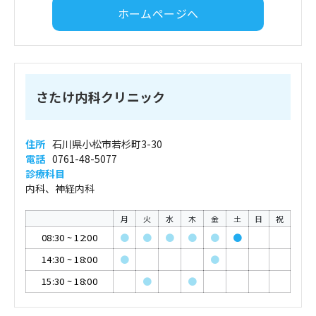
ホームページへ
さたけ内科クリニック
住所
石川県小松市若杉町3-30
電話
0761-48-5077
診療科目
内科、神経内科
月
火
水
木
金
土
日
祝
08:30
~
12:00
●
●
●
●
●
●
14:30
~
18:00
●
●
15:30
~
18:00
●
●