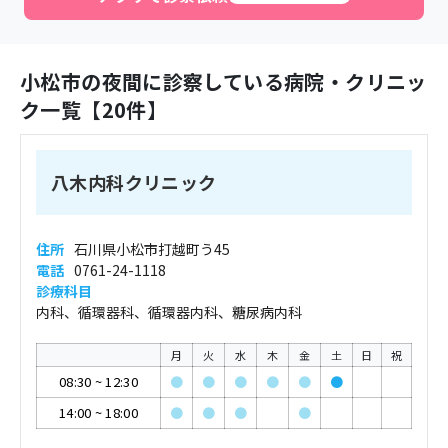
小松市
の夜間に診察している病院・クリニッ
ク一覧【
20
件】
八木内科クリニック
住所
石川県小松市打越町う45
電話
0761-24-1118
診療科目
内科、循環器科、循環器内科、糖尿病内科
月
火
水
木
金
土
日
祝
08:30
~
12:30
●
●
●
●
●
●
14:00
~
18:00
●
●
●
●