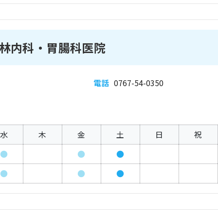
林内科・胃腸科医院
電話
0767-54-0350
水
木
金
土
日
祝
●
●
●
●
●
●