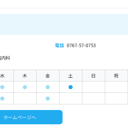
電話
0767-57-0753
病内科
水
木
金
土
日
祝
●
●
●
●
●
●
ホームページへ