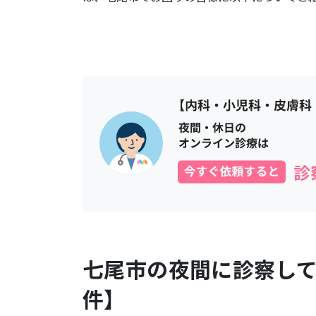
七尾市
の夜間に診察し
件】