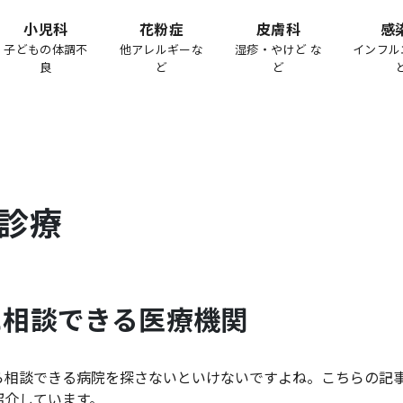
小児科
花粉症
皮膚科
感
子どもの体調不
他アレルギーな
湿疹・やけど な
インフル
良
ど
ど
診療
に相談できる医療機関
ら相談できる病院を探さないといけないですよね。こちらの記
紹介しています。