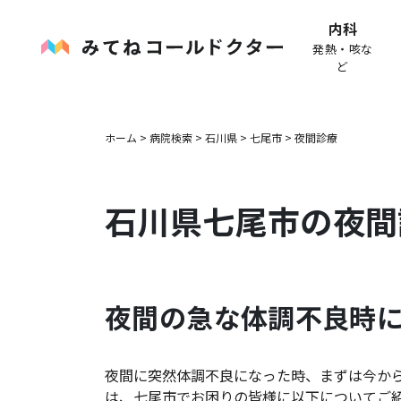
内科
発熱・咳な
ど
ホーム
>
病院検索
>
石川県
>
七尾市
>
夜間診療
石川県
七尾市
の夜間
夜間の急な体調不良時
夜間に突然体調不良になった時、まずは今か
は、
七尾市
でお困りの皆様に以下についてご