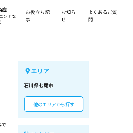
染症
お役立ち記
お知ら
よくあるご質
エンザ な
事
せ
問
ど
エリア
石川県
七尾市
他のエリアから探す
事で