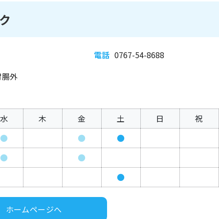
ク
電話
0767-54-8688
胃腸外
水
木
金
土
日
祝
●
●
●
●
●
●
ホームページへ