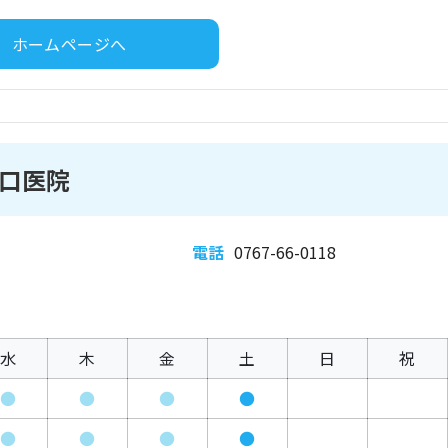
ホームページへ
口医院
電話
0767-66-0118
水
木
金
土
日
祝
●
●
●
●
●
●
●
●