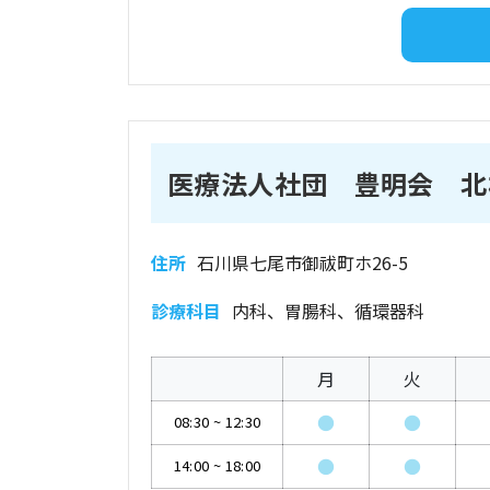
医療法人社団 豊明会 北
住所
石川県七尾市御祓町ホ26-5
診療科目
内科、胃腸科、循環器科
月
火
●
●
08:30
~
12:30
●
●
14:00
~
18:00