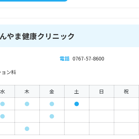
んやま健康クリニック
電話
0767-57-8600
ション科
水
木
金
土
日
祝
●
●
●
●
●
●
●