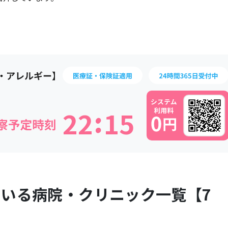
:
2
2
1
5
ている病院・クリニック一覧【
7