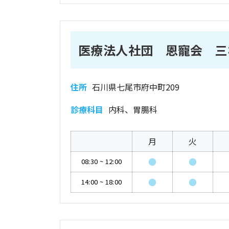
医療法人社団 恩寵会 三
住所
石川県七尾市府中町209
診療科目
内科、胃腸科
月
火
●
●
08:30
~
12:00
●
●
14:00
~
18:00