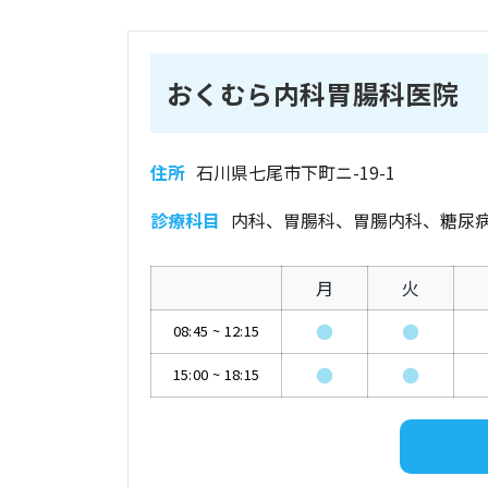
おくむら内科胃腸科医院
住所
石川県七尾市下町ニ-19-1
診療科目
内科、胃腸科、胃腸内科、糖尿
月
火
●
●
08:45
~
12:15
●
●
15:00
~
18:15