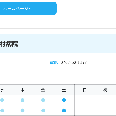
ホームページへ
村病院
電話
0767-52-1173
水
木
金
土
日
祝
●
●
●
●
●
●
●
●