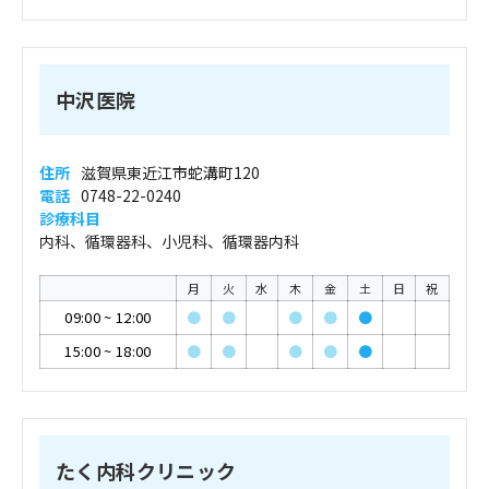
中沢医院
住所
滋賀県東近江市蛇溝町120
電話
0748-22-0240
診療科目
内科、循環器科、小児科、循環器内科
月
火
水
木
金
土
日
祝
09:00
~
12:00
●
●
●
●
●
15:00
~
18:00
●
●
●
●
●
たく内科クリニック