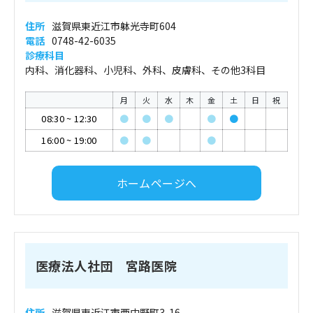
住所
滋賀県東近江市躰光寺町604
電話
0748-42-6035
診療科目
内科、消化器科、小児科、外科、皮膚科、その他3科目
月
火
水
木
金
土
日
祝
08:30
~
12:30
●
●
●
●
●
16:00
~
19:00
●
●
●
ホームページへ
医療法人社団 宮路医院
住所
滋賀県東近江市西中野町3-16