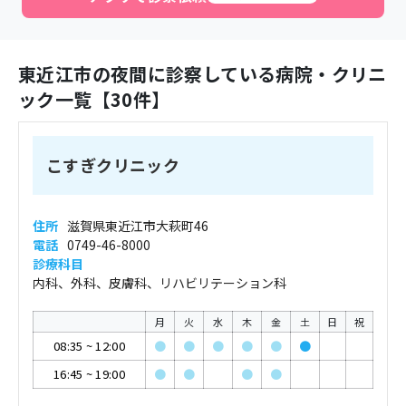
東近江市
の夜間に診察している病院・クリニ
ック一覧【
30
件】
こすぎクリニック
住所
滋賀県東近江市大萩町46
電話
0749-46-8000
診療科目
内科、外科、皮膚科、リハビリテーション科
月
火
水
木
金
土
日
祝
08:35
~
12:00
●
●
●
●
●
●
16:45
~
19:00
●
●
●
●