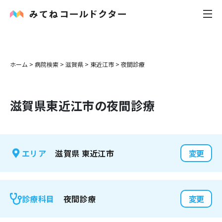
内科
ホーム
>
病院検索
>
滋賀県
>
東近江市
>
夜間診療
小児科
滋賀県
東近江市
の夜間診療
花粉症
皮膚科
滋賀県
東近江市
エリア
変更
感染症
お役立ち記事
夜間診療
診療科目
変更
お知らせ