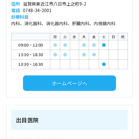
住所
滋賀県東近江市八日市上之町9-2
電話
0748-34-2001
診療科目
内科、消化器科、消化器内科、肝臓内科、内視鏡内科
月
火
水
木
金
土
日
祝
09:00
~
12:00
●
●
●
●
●
13:30
~
18:30
●
●
●
●
13:30
~
16:30
●
ホームページへ
出目医院