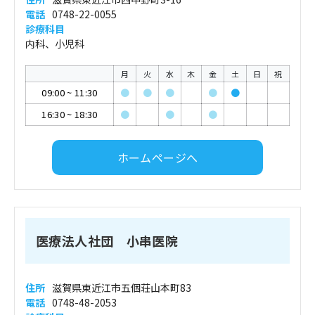
電話
0748-22-0055
診療科目
内科、小児科
月
火
水
木
金
土
日
祝
09:00
~
11:30
●
●
●
●
●
16:30
~
18:30
●
●
●
ホームページへ
医療法人社団 小串医院
住所
滋賀県東近江市五個荘山本町83
電話
0748-48-2053