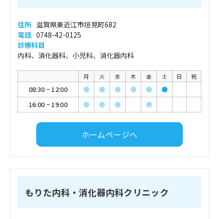
住所
滋賀県東近江市垣見町682
電話
0748-42-0125
診療科目
内科、消化器科、小児科、消化器内科
月
火
水
木
金
土
日
祝
08:30
~
12:00
●
●
●
●
●
●
16:00
~
19:00
●
●
●
●
ホームページへ
もりた内科・消化器内科クリニック