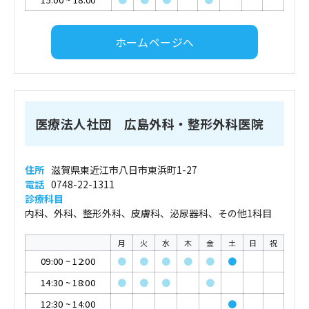
ホームページへ
医療法人社団 広島外科・整形外科医院
住所
滋賀県東近江市八日市東浜町1-27
電話
0748-22-1311
診療科目
内科、外科、整形外科、皮膚科、泌尿器科、その他1科目
月
火
水
木
金
土
日
祝
09:00
~
12:00
●
●
●
●
●
●
14:30
~
18:00
●
●
●
●
12:30
~
14:00
●