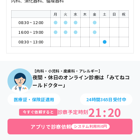
内科、消化器科、循環器科
月
火
水
木
金
土
日
祝
08:30
~
12:00
●
●
●
●
16:00
~
19:00
●
●
●
●
08:30
~
13:00
●
【内科・小児科・皮膚科・アレルギー】
夜間・休日のオンライン診療は「みてねコ
ールドクター」
医療証・保険証適用
24時間365日受付中
21
:
20
診察予定時刻
今すぐ依頼すると
アプリで診察依頼
システム利用料0円