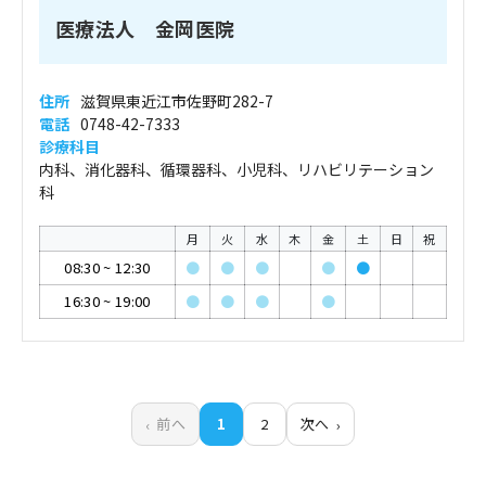
医療法人 金岡医院
住所
滋賀県東近江市佐野町282-7
電話
0748-42-7333
診療科目
内科、消化器科、循環器科、小児科、リハビリテーション
科
月
火
水
木
金
土
日
祝
08:30
~
12:30
●
●
●
●
●
16:30
~
19:00
●
●
●
●
前へ
1
2
次へ