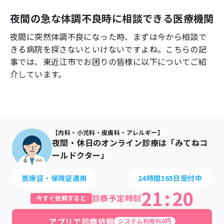
よくあるご質問
夜間の急な体調不良時に相談できる医療機関
夜間に突然体調不良になった時、まずは今から相談で
きる病院を探さないといけないですよね。こちらの記
事では、
東近江市
でお困りの皆様に以下についてご紹
介しています。
【内科・小児科・皮膚科・アレルギー】
夜間・休日のオンライン診療は「みてねコ
ールドクター」
医療証・保険証適用
24時間365日受付中
21
:
20
診察予定時刻
今すぐ依頼すると
アプリで診察依頼
システム利用料0円