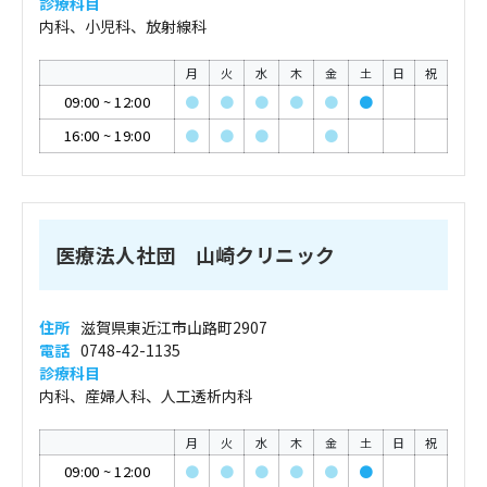
診療科目
内科、小児科、放射線科
月
火
水
木
金
土
日
祝
09:00
~
12:00
●
●
●
●
●
●
16:00
~
19:00
●
●
●
●
医療法人社団 山崎クリニック
住所
滋賀県東近江市山路町2907
電話
0748-42-1135
診療科目
内科、産婦人科、人工透析内科
月
火
水
木
金
土
日
祝
09:00
~
12:00
●
●
●
●
●
●