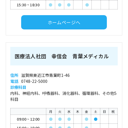
15:30
~
18:30
●
●
●
●
ホームページへ
医療法人社団 幸信会 青葉メディカル
住所
滋賀県東近江市青葉町1-46
電話
0748-22-5000
診療科目
内科、神経内科、呼吸器科、消化器科、循環器科、その他5
科目
月
火
水
木
金
土
日
祝
09:00
~
12:00
●
●
●
●
●
15:00
~
18:00
●
●
●
●