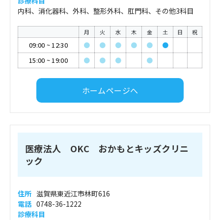
診療科目
内科、消化器科、外科、整形外科、肛門科、その他3科目
月
火
水
木
金
土
日
祝
09:00
~
12:30
●
●
●
●
●
●
15:00
~
19:00
●
●
●
●
ホームページへ
医療法人 OKC おかもとキッズクリニ
ック
住所
滋賀県東近江市林町616
電話
0748-36-1222
診療科目