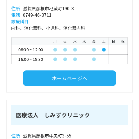
住所
滋賀県彦根市地蔵町190-8
電話
0749-46-3711
診療科目
内科、消化器科、小児科、消化器内科
月
火
水
木
金
土
日
祝
08:30
~
12:00
●
●
●
●
●
16:00
~
18:30
●
●
●
●
ホームページへ
医療法人 しみずクリニック
住所
滋賀県彦根市中央町3-55