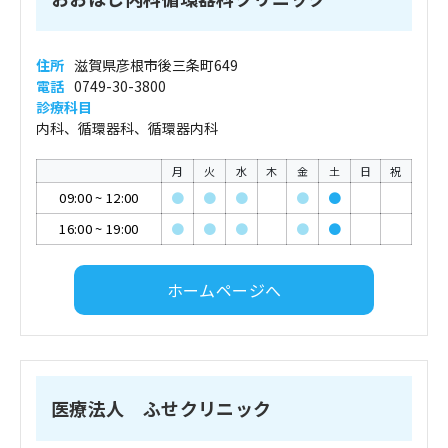
住所
滋賀県彦根市後三条町649
電話
0749-30-3800
診療科目
内科、循環器科、循環器内科
月
火
水
木
金
土
日
祝
09:00
~
12:00
●
●
●
●
●
16:00
~
19:00
●
●
●
●
●
ホームページへ
医療法人 ふせクリニック