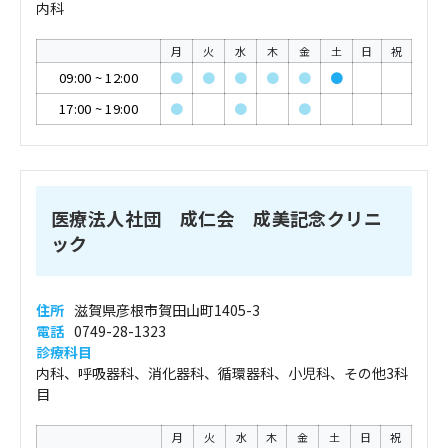
内科
月
火
水
木
金
土
日
祝
09:00
~
12:00
●
●
●
●
●
●
17:00
~
19:00
●
●
●
医療法人社団 成仁会 成美記念クリニ
ック
住所
滋賀県彦根市賀田山町1405-3
電話
0749-28-1323
診療科目
内科、呼吸器科、消化器科、循環器科、小児科、その他3科
目
月
火
水
木
金
土
日
祝