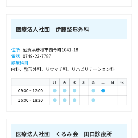
医療法人社団 伊藤整形外科
住所
滋賀県彦根市西今町1041-18
電話
0749-23-7787
診療科目
内科、整形外科、リウマチ科、リハビリテーション科
月
火
水
木
金
土
日
祝
09:00
~
12:00
●
●
●
●
●
16:00
~
18:30
●
●
●
●
医療法人社団 くるみ会 田口診療所