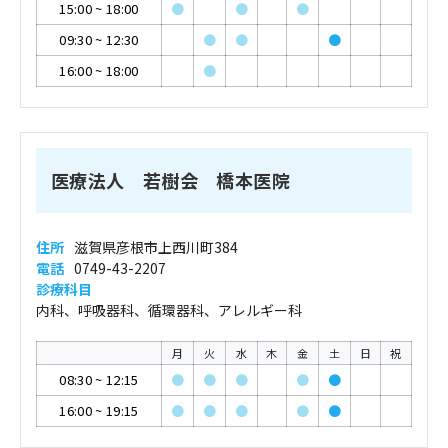
15:00
~
18:00
●
●
●
09:30
~
12:30
●
●
●
16:00
~
18:00
●
医療法人 若樹会 橋本医院
住所
滋賀県彦根市上西川町384
電話
0749-43-2207
診療科目
内科、呼吸器科、循環器科、アレルギー科
月
火
水
木
金
土
日
祝
08:30
~
12:15
●
●
●
●
●
16:00
~
19:15
●
●
●
●
●