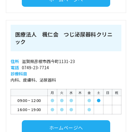
医療法人 楓仁会 つじ泌尿器科クリニ
ック
住所
滋賀県彦根市西今町1131-23
電話
0749-23-7714
診療科目
内科、皮膚科、泌尿器科
月
火
水
木
金
土
日
祝
09:00
~
12:00
●
●
●
●
●
16:00
~
19:00
●
●
●
●
ホームページへ