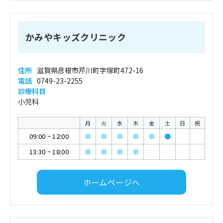
かみやキッズクリニック
住所
滋賀県彦根市芹川町字塚町472-16
電話
0749-23-2255
診療科目
小児科
月
火
水
木
金
土
日
祝
09:00
~
12:00
●
●
●
●
●
●
13:30
~
18:00
●
●
●
●
ホームページへ