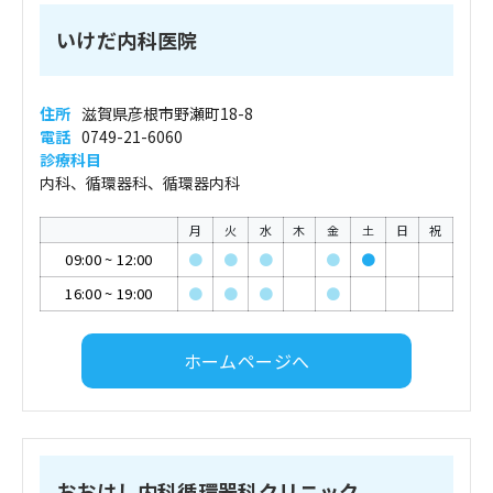
いけだ内科医院
住所
滋賀県彦根市野瀬町18-8
電話
0749-21-6060
診療科目
内科、循環器科、循環器内科
月
火
水
木
金
土
日
祝
09:00
~
12:00
●
●
●
●
●
16:00
~
19:00
●
●
●
●
ホームページへ
おおはし内科循環器科クリニック