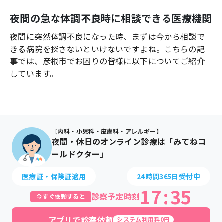
よくあるご質問
夜間の急な体調不良時に相談できる医療機関
夜間に突然体調不良になった時、まずは今から相談で
きる病院を探さないといけないですよね。こちらの記
事では、
彦根市
でお困りの皆様に以下についてご紹介
しています。
【内科・小児科・皮膚科・アレルギー】
夜間・休日のオンライン診療は「みてねコ
ールドクター」
医療証・保険証適用
24時間365日受付中
17
:
35
診察予定時刻
今すぐ依頼すると
アプリで診察依頼
システム利用料0円