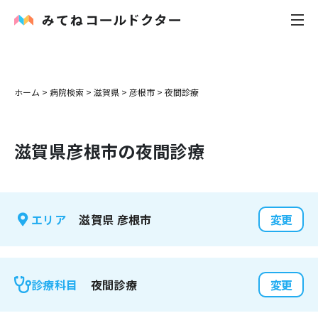
内科
ホーム
>
病院検索
>
滋賀県
>
彦根市
>
夜間診療
小児科
滋賀県
彦根市
の夜間診療
花粉症
皮膚科
滋賀県
彦根市
エリア
変更
感染症
お役立ち記事
夜間診療
診療科目
変更
お知らせ