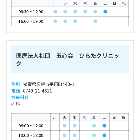
月
火
水
木
金
土
日
祝
08:30
~
12:00
●
●
●
●
●
●
16:00
~
19:00
●
●
●
●
医療法人社団 五心会 ひらたクリニッ
ク
住所
滋賀県彦根市平田町448-1
電話
0749-21-4611
診療科目
内科
月
火
水
木
金
土
日
祝
09:00
~
12:00
●
●
●
●
13:00
~
18:00
●
●
●
●