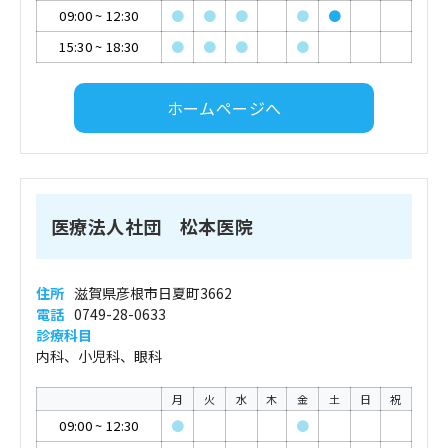
09:00
~
12:30
●
●
●
●
●
15:30
~
18:30
●
●
●
●
ホームページへ
医療法人社団 松本医院
住所
滋賀県彦根市日夏町3662
電話
0749-28-0633
診療科目
内科、小児科、眼科
月
火
水
木
金
土
日
祝
09:00
~
12:30
●
●