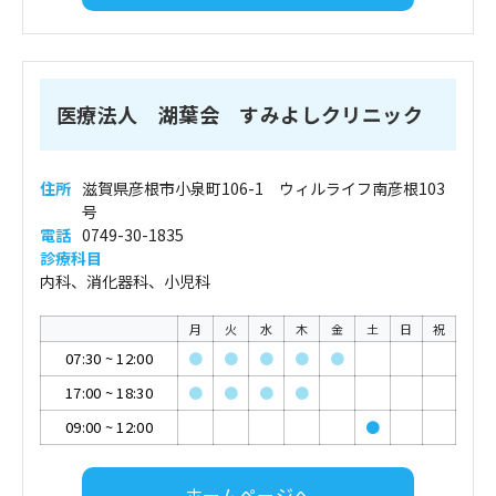
医療法人 湖葉会 すみよしクリニック
住所
滋賀県彦根市小泉町106-1 ウィルライフ南彦根103
号
電話
0749-30-1835
診療科目
内科、消化器科、小児科
月
火
水
木
金
土
日
祝
07:30
~
12:00
●
●
●
●
●
17:00
~
18:30
●
●
●
●
09:00
~
12:00
●
ホームページへ