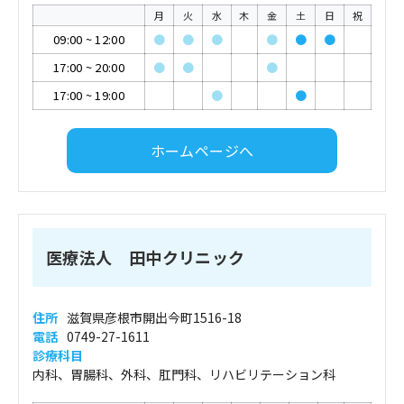
月
火
水
木
金
土
日
祝
09:00
~
12:00
●
●
●
●
●
●
17:00
~
20:00
●
●
●
17:00
~
19:00
●
●
ホームページへ
医療法人 田中クリニック
住所
滋賀県彦根市開出今町1516-18
電話
0749-27-1611
診療科目
内科、胃腸科、外科、肛門科、リハビリテーション科