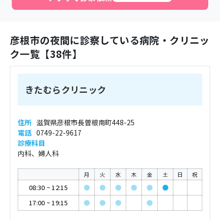
彦根市
の夜間に診察している病院・クリニッ
ク一覧【
38
件】
きたむらクリニック
住所
滋賀県彦根市長曽根南町448-25
電話
0749-22-9617
診療科目
内科、婦人科
月
火
水
木
金
土
日
祝
08:30
~
12:15
●
●
●
●
●
●
17:00
~
19:15
●
●
●
●