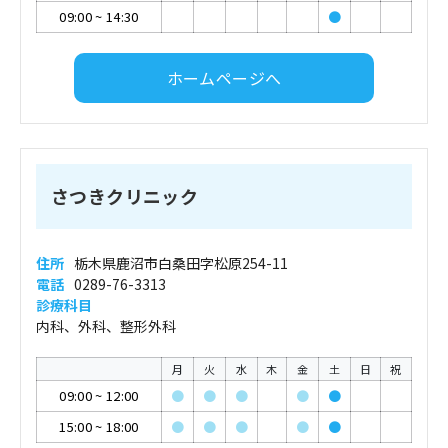
09:00
~
14:30
●
ホームページへ
さつきクリニック
住所
栃木県鹿沼市白桑田字松原254-11
電話
0289-76-3313
診療科目
内科、外科、整形外科
月
火
水
木
金
土
日
祝
09:00
~
12:00
●
●
●
●
●
15:00
~
18:00
●
●
●
●
●