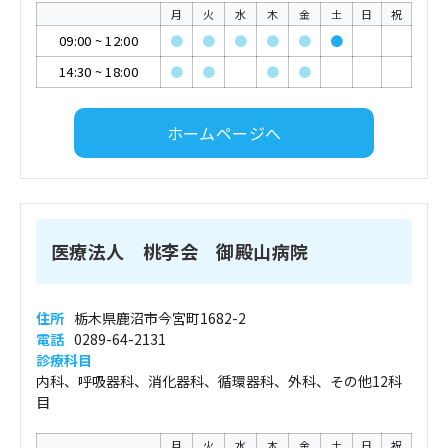
月
火
水
木
金
土
日
祝
09:00
~
12:00
●
●
●
●
●
●
14:30
~
18:00
●
●
●
●
ホームページへ
医療法人 桃李会 御殿山病院
住所
栃木県鹿沼市今宮町1682-2
電話
0289-64-2131
診療科目
内科、呼吸器科、消化器科、循環器科、外科、その他12科
目
月
火
水
木
金
土
日
祝