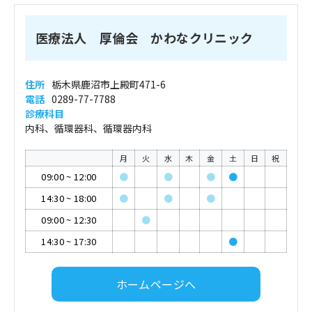
医療法人 厚倫会 かわなクリニック
住所
栃木県鹿沼市上殿町471-6
電話
0289-77-7788
診療科目
内科、循環器科、循環器内科
月
火
水
木
金
土
日
祝
09:00
~
12:00
●
●
●
●
14:30
~
18:00
●
●
●
09:00
~
12:30
●
14:30
~
17:30
●
ホームページへ