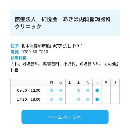
医療法人 純悦会 あきば内科循環器科
クリニック
住所
栃木県鹿沼市樅山町字谷辻川50-1
電話
0289-60-7810
診療科目
内科、呼吸器科、循環器科、小児科、呼吸器内科、その他2
科目
月
火
水
木
金
土
日
祝
09:00
~
12:30
●
●
●
●
●
14:30
~
18:00
●
●
●
●
●
ホームページへ