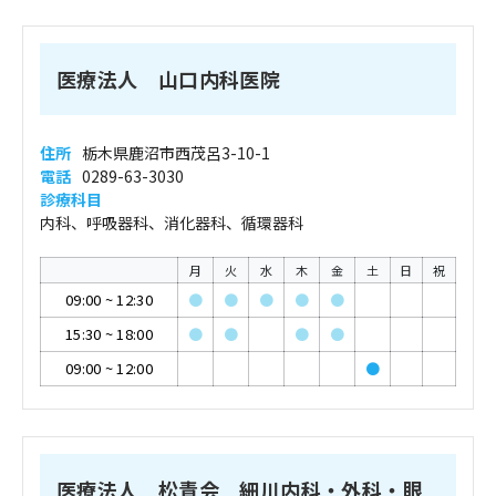
医療法人 山口内科医院
住所
栃木県鹿沼市西茂呂3-10-1
電話
0289-63-3030
診療科目
内科、呼吸器科、消化器科、循環器科
月
火
水
木
金
土
日
祝
09:00
~
12:30
●
●
●
●
●
15:30
~
18:00
●
●
●
●
09:00
~
12:00
●
医療法人 松青会 細川内科・外科・眼