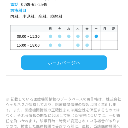
電話
0289-62-2549
診療科目
内科、小児科、産科、麻酔科
月
火
水
木
金
土
日
祝
09:00
~
12:30
●
●
●
●
●
●
15:00
~
18:00
●
●
●
●
ホームページへ
※ 記載している医療機関情報のデータベースの著作権は、株式会社
ウェルネスが保有しており、医療機関情報の複製は固く禁止しま
す。また、医療機関情報の正確性または完全性を保証するものでは
なく、それら情報の閲覧に起因して生じた損害については、一切責
任を負いかねます。診療日時・時間が変更されている場合がありま
すので、検索した医療機関で受診する前に、直接、当該医療機関へ