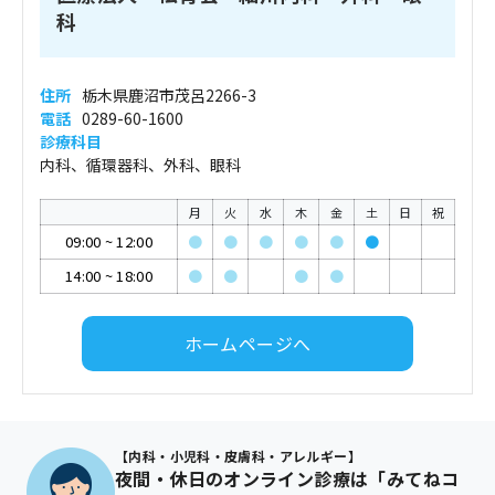
科
住所
栃木県鹿沼市茂呂2266-3
電話
0289-60-1600
診療科目
内科、循環器科、外科、眼科
月
火
水
木
金
土
日
祝
09:00
~
12:00
●
●
●
●
●
●
14:00
~
18:00
●
●
●
●
ホームページへ
【内科・小児科・皮膚科・アレルギー】
夜間・休日のオンライン診療は「みてねコ