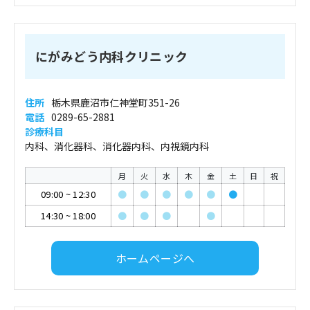
にがみどう内科クリニック
住所
栃木県鹿沼市仁神堂町351-26
電話
0289-65-2881
診療科目
内科、消化器科、消化器内科、内視鏡内科
月
火
水
木
金
土
日
祝
09:00
~
12:30
●
●
●
●
●
●
14:30
~
18:00
●
●
●
●
ホームページへ