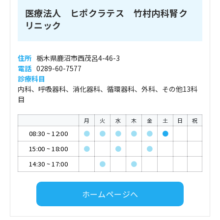
医療法人 ヒポクラテス 竹村内科腎ク
リニック
住所
栃木県鹿沼市西茂呂4-46-3
電話
0289-60-7577
診療科目
内科、呼吸器科、消化器科、循環器科、外科、その他13科
目
月
火
水
木
金
土
日
祝
08:30
~
12:00
●
●
●
●
●
●
15:00
~
18:00
●
●
●
14:30
~
17:00
●
●
ホームページへ