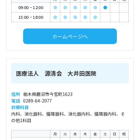
09:00
~
12:00
●
●
●
●
●
●
15:00
~
18:00
●
●
●
●
●
ホームページへ
医療法人 源清会 大井田医院
住所
栃木県鹿沼市今宮町1623
電話
0289-64-2077
診療科目
内科、消化器科、循環器科、消化器内科、循環器内科、そ
の他1科目
月
火
水
木
金
土
日
祝