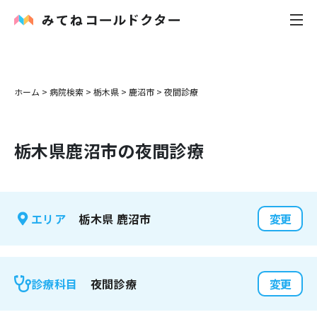
内科
ホーム
>
病院検索
>
栃木県
>
鹿沼市
>
夜間診療
小児科
栃木県
鹿沼市
の夜間診療
花粉症
皮膚科
栃木県
鹿沼市
エリア
変更
感染症
お役立ち記事
夜間診療
診療科目
変更
お知らせ