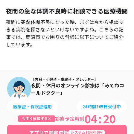
よくあるご質問
夜間の急な体調不良時に相談できる医療機関
夜間に突然体調不良になった時、まずは今から相談で
きる病院を探さないといけないですよね。こちらの記
事では、
鹿沼市
でお困りの皆様に以下についてご紹介
しています。
【内科・小児科・皮膚科・アレルギー】
夜間・休日のオンライン診療は「みてねコ
ールドクター」
医療証・保険証適用
24時間365日受付中
04
:
20
診察予定時刻
今すぐ依頼すると
アプリで診察依頼
システム利用料0円