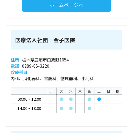
ホームページへ
医療法人社団 金子医院
住所
栃木県鹿沼市口粟野1654
電話
0289-85-3220
診療科目
内科、消化器科、胃腸科、循環器科、小児科
月
火
水
木
金
土
日
祝
09:00
~
12:00
●
●
●
●
14:00
~
18:00
●
●
●