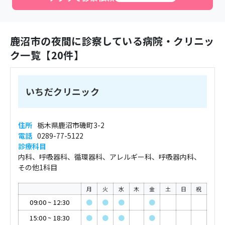
鹿沼市
の夜間に診察している病院・クリニッ
ク一覧【
20
件】
いちだクリニック
住所
栃木県鹿沼市磯町3-2
電話
0289-77-5122
診療科目
内科、呼吸器科、循環器科、アレルギー科、呼吸器内科、
その他1科目
月
火
水
木
金
土
日
祝
09:00
~
12:30
●
●
●
●
15:00
~
18:30
●
●
●
●