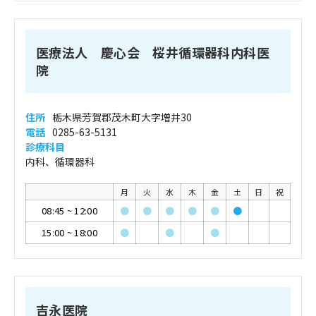
医療法人 慶心会 桜井循環器科内科医
院
住所
栃木県芳賀郡茂木町大字増井30
電話
0285-63-5131
診療科目
内科、循環器科
月
火
水
木
金
土
日
祝
08:45
~
12:00
●
●
●
●
●
●
15:00
~
18:00
●
●
●
吉永医院