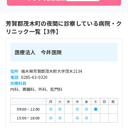
芳賀郡茂木町
の夜間に診察している病院・ク
リニック一覧【
3
件】
医療法人 今井医院
住所
栃木県芳賀郡茂木町大字茂木2134
電話
0285-63-0320
診療科目
内科、胃腸科、外科、肛門科
月
火
水
木
金
土
日
祝
09:00
~
12:00
●
●
●
●
●
15:00
~
18:00
●
●
●
●