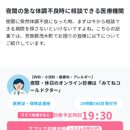
よくあるご質問
夜間の急な体調不良時に相談できる医療機関
夜間に突然体調不良になった時、まずは今から相談で
きる病院を探さないといけないですよね。こちらの記
事では、
芳賀郡茂木町
でお困りの皆様に以下について
ご紹介しています。
【内科・小児科・皮膚科・アレルギー】
夜間・休日のオンライン診療は「みてねコ
ールドクター」
医療証・保険証適用
24時間365日受付中
19
:
30
診察予定時刻
今すぐ依頼すると
アプリで診察依頼
システム利用料0円