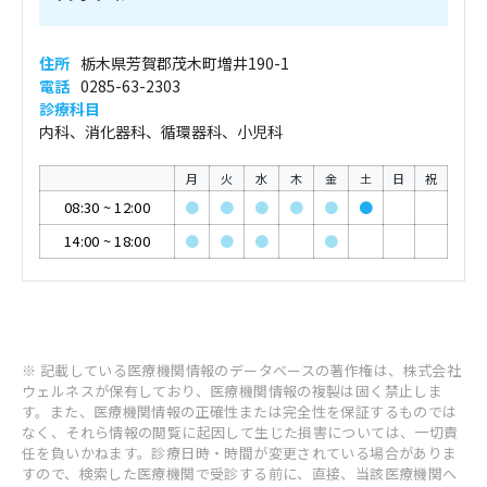
住所
栃木県芳賀郡茂木町増井190-1
電話
0285-63-2303
診療科目
内科、消化器科、循環器科、小児科
月
火
水
木
金
土
日
祝
08:30
~
12:00
●
●
●
●
●
●
14:00
~
18:00
●
●
●
●
※ 記載している医療機関情報のデータベースの著作権は、株式会社
ウェルネスが保有しており、医療機関情報の複製は固く禁止しま
す。また、医療機関情報の正確性または完全性を保証するものでは
なく、それら情報の閲覧に起因して生じた損害については、一切責
任を負いかねます。診療日時・時間が変更されている場合がありま
すので、検索した医療機関で受診する前に、直接、当該医療機関へ