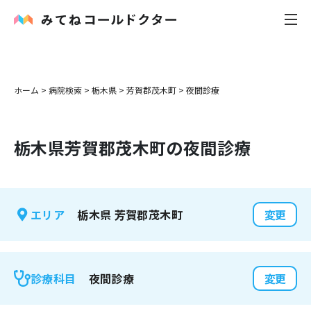
内科
ホーム
>
病院検索
>
栃木県
>
芳賀郡茂木町
>
夜間診療
小児科
栃木県
芳賀郡茂木町
の夜間診療
花粉症
皮膚科
栃木県
芳賀郡茂木町
エリア
変更
感染症
お役立ち記事
夜間診療
診療科目
変更
お知らせ