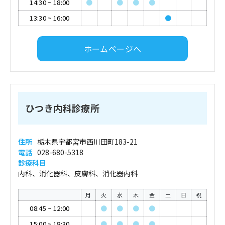
14:30
~
18:00
●
●
●
●
13:30
~
16:00
●
ホームページへ
ひつき内科診療所
住所
栃木県宇都宮市西川田町183-21
電話
028-680-5318
診療科目
内科、消化器科、皮膚科、消化器内科
月
火
水
木
金
土
日
祝
08:45
~
12:00
●
●
●
●
15:00
~
18:30
●
●
●
●