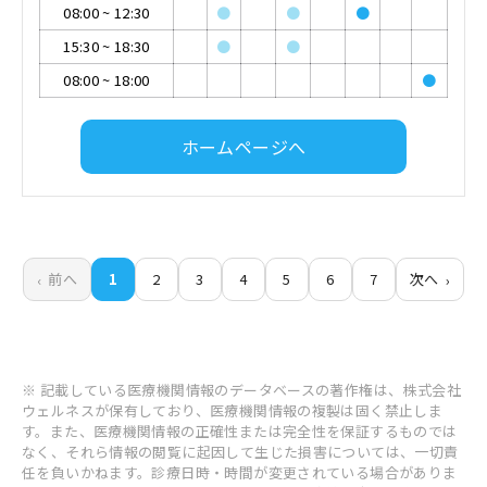
08:00
~
12:30
●
●
●
15:30
~
18:30
●
●
08:00
~
18:00
●
ホームページへ
前へ
1
2
3
4
5
6
7
次へ
※ 記載している医療機関情報のデータベースの著作権は、株式会社
ウェルネスが保有しており、医療機関情報の複製は固く禁止しま
す。また、医療機関情報の正確性または完全性を保証するものでは
なく、それら情報の閲覧に起因して生じた損害については、一切責
任を負いかねます。診療日時・時間が変更されている場合がありま