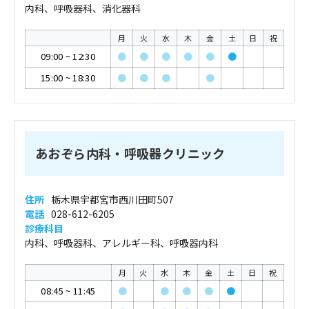
内科、呼吸器科、消化器科
月
火
水
木
金
土
日
祝
09:00
~
12:30
●
●
●
●
●
●
15:00
~
18:30
●
●
●
●
あおぞら内科・呼吸器クリニック
住所
栃木県宇都宮市西川田町507
電話
028-612-6205
診療科目
内科、呼吸器科、アレルギー科、呼吸器内科
月
火
水
木
金
土
日
祝
08:45
~
11:45
●
●
●
●
●