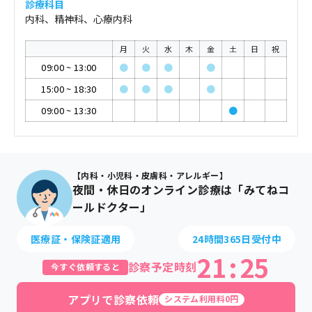
診療科目
内科、精神科、心療内科
月
火
水
木
金
土
日
祝
09:00
~
13:00
●
●
●
●
15:00
~
18:30
●
●
●
●
09:00
~
13:30
●
【内科・小児科・皮膚科・アレルギー】
夜間・休日のオンライン診療は「みてねコ
ールドクター」
医療証・保険証適用
24時間365日受付中
21
:
25
診察予定時刻
今すぐ依頼すると
アプリで診察依頼
システム利用料0円