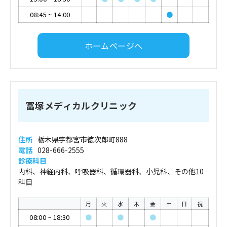
08:45
~
14:00
●
ホームページへ
冨塚メディカルクリニック
住所
栃木県宇都宮市徳次郎町888
電話
028-666-2555
診療科目
内科、神経内科、呼吸器科、循環器科、小児科、その他10
科目
月
火
水
木
金
土
日
祝
08:00
~
18:30
●
●
●