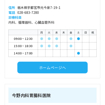
住所
栃木県宇都宮市元今泉7-19-1
電話
028-683-7280
診療科目
内科、循環器科、心臓血管外科
月
火
水
木
金
土
日
祝
09:00
~
12:30
●
●
●
●
●
15:00
~
18:30
●
●
●
●
14:00
~
17:00
●
ホームページへ
今野内科胃腸科医院