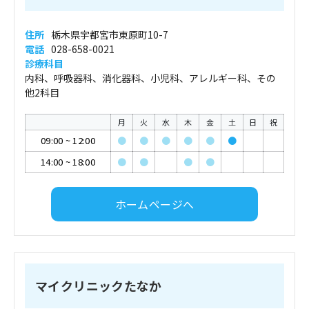
住所
栃木県宇都宮市東原町10-7
電話
028-658-0021
診療科目
内科、呼吸器科、消化器科、小児科、アレルギー科、その
他2科目
月
火
水
木
金
土
日
祝
09:00
~
12:00
●
●
●
●
●
●
14:00
~
18:00
●
●
●
●
ホームページへ
マイクリニックたなか