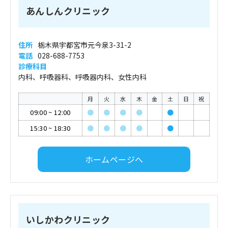
あんしんクリニック
住所
栃木県宇都宮市元今泉3-31-2
電話
028-688-7753
診療科目
内科、呼吸器科、呼吸器内科、女性内科
月
火
水
木
金
土
日
祝
09:00
~
12:00
●
●
●
●
●
15:30
~
18:30
●
●
●
●
●
ホームページへ
いしかわクリニック