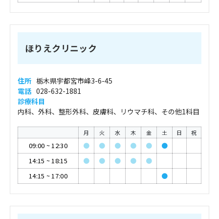
ほりえクリニック
住所
栃木県宇都宮市峰3-6-45
電話
028-632-1881
診療科目
内科、外科、整形外科、皮膚科、リウマチ科、その他1科目
月
火
水
木
金
土
日
祝
09:00
~
12:30
●
●
●
●
●
●
14:15
~
18:15
●
●
●
●
●
14:15
~
17:00
●