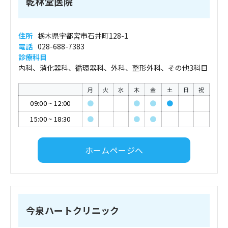
乾林堂医院
住所
栃木県宇都宮市石井町128-1
電話
028-688-7383
診療科目
内科、消化器科、循環器科、外科、整形外科、その他3科目
月
火
水
木
金
土
日
祝
09:00
~
12:00
●
●
●
●
15:00
~
18:30
●
●
●
ホームページへ
今泉ハートクリニック