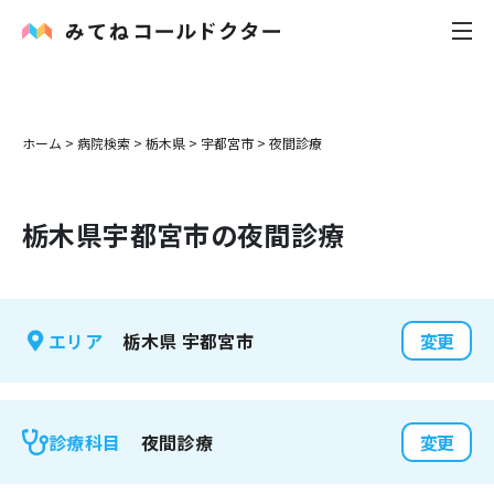
内科
ホーム
>
病院検索
>
栃木県
>
宇都宮市
>
夜間診療
小児科
栃木県
宇都宮市
の夜間診療
花粉症
皮膚科
栃木県
宇都宮市
エリア
変更
感染症
お役立ち記事
夜間診療
診療科目
変更
お知らせ