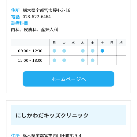
住所
栃木県宇都宮市桜4-3-16
電話
028-622-6464
診療科目
内科、皮膚科、産婦人科
月
火
水
木
金
土
日
祝
09:00
~
12:30
●
●
●
●
●
15:00
~
18:00
●
●
●
●
ホームページへ
にしかわだキッズクリニック
住所
栃木県宇都宮市西川田町929-4