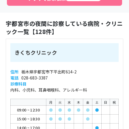
宇都宮市
の夜間に診察している病院・クリニ
ック一覧【
128
件】
きくちクリニック
住所
栃木県宇都宮市下平出町614-2
電話
028-683-3387
診療科目
内科、小児科、耳鼻咽喉科、アレルギー科
月
火
水
木
金
土
日
祝
09:00
~
12:30
●
●
●
●
●
●
15:00
~
18:30
●
●
●
●
14:00
~
17:00
●