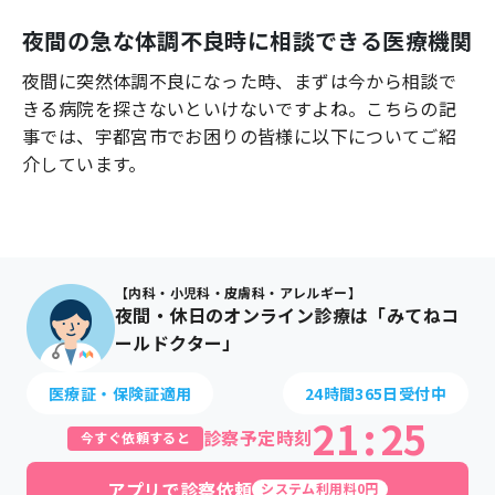
よくあるご質問
夜間の急な体調不良時に相談できる医療機関
夜間に突然体調不良になった時、まずは今から相談で
きる病院を探さないといけないですよね。こちらの記
事では、
宇都宮市
でお困りの皆様に以下についてご紹
介しています。
【内科・小児科・皮膚科・アレルギー】
夜間・休日のオンライン診療は「みてねコ
ールドクター」
医療証・保険証適用
24時間365日受付中
21
:
25
診察予定時刻
今すぐ依頼すると
アプリで診察依頼
システム利用料0円