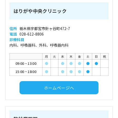
はりがや中央クリニック
住所
栃木県宇都宮市針ヶ谷町472-7
電話
028-612-8806
診療科目
内科、呼吸器科、外科、呼吸器内科
月
火
水
木
金
土
日
祝
09:00
~
13:00
●
●
●
●
●
●
15:00
~
18:00
●
●
●
●
●
ホームページへ