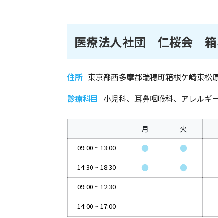
医療法人社団 仁桜会 箱
住所
東京都西多摩郡瑞穂町箱根ケ崎東松原1
診療科目
小児科、耳鼻咽喉科、アレルギ
月
火
●
●
09:00
~
13:00
●
●
14:30
~
18:30
09:00
~
12:30
14:00
~
17:00