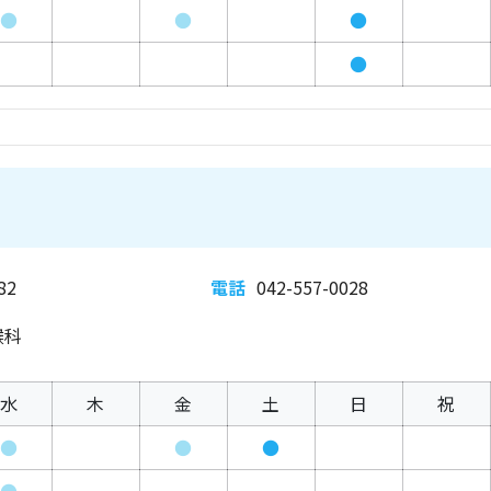
●
●
●
●
82
電話
042-557-0028
喉科
水
木
金
土
日
祝
●
●
●