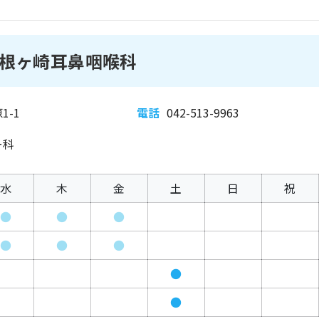
根ヶ崎耳鼻咽喉科
-1
電話
042-513-9963
ー科
水
木
金
土
日
祝
●
●
●
●
●
●
●
●