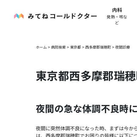
内科
発熱・咳な
ど
ホーム
>
病院検索
>
東京都
>
西多摩郡瑞穂町
>
夜間診療
東京都
西多摩郡瑞穂
夜間の急な体調不良時
夜間に突然体調不良になった時、まずは今か
は、
西多摩郡瑞穂町
でお困りの皆様に以下に