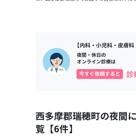
西多摩郡瑞穂町
の夜間
覧【
6
件】