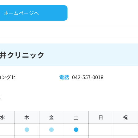
ホームページへ
井クリニック
ロングヒ
電話
042-557-0018
科
水
木
金
土
日
祝
●
●
●