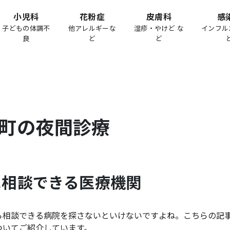
小児科
花粉症
皮膚科
感
子どもの体調不
他アレルギーな
湿疹・やけど な
インフル
良
ど
ど
町
の夜間診療
に相談できる医療機関
ら相談できる病院を探さないといけないですよね。こちらの記
ついてご紹介しています。