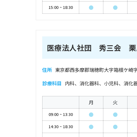
●
●
15:00
~
18:30
医療法人社団 秀三会 栗
住所
東京都西多摩郡瑞穂町大字箱根ケ崎字
診療科目
内科、消化器科、小児科、消化
月
火
●
●
09:00
~
13:30
●
●
14:30
~
18:30