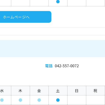
●
ホームページへ
電話
042-557-0072
水
木
金
土
日
祝
●
●
●
●