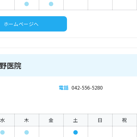
●
●
ホームページへ
野医院
電話
042-556-5280
水
木
金
土
日
祝
●
●
●