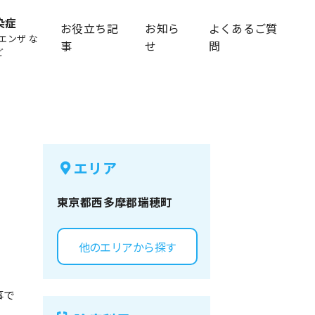
染症
お役立ち記
お知ら
よくあるご質
エンザ な
事
せ
問
ど
エリア
東京都
西多摩郡瑞穂町
他のエリアから探す
事で