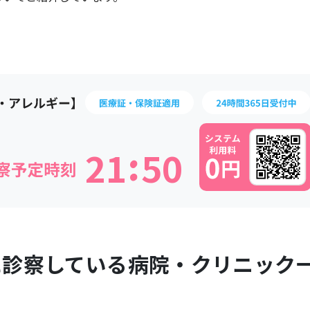
:
2
1
5
0
に診察している病院・クリニック