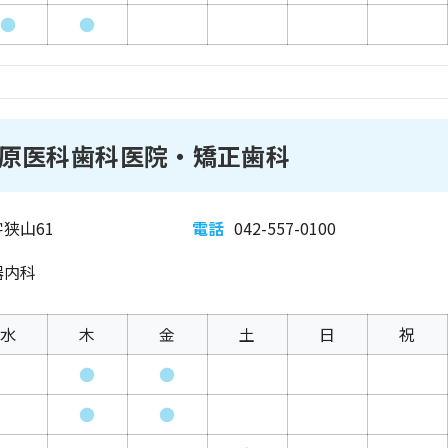
●
●
原医科歯科医院・矯正歯科
狭山61
電話
042-557-0100
器内科
水
木
金
土
日
祝
●
●
●
●