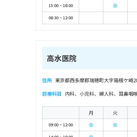
●
15:00
~
18:00
08:30
~
12:00
高水医院
住所
東京都西多摩郡瑞穂町大字箱根ケ崎2
診療科目
内科、小児科、婦人科、耳鼻咽
月
火
●
●
09:00
~
12:00
14:00
~
18:00