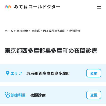
内科
ホーム
>
病院検索
>
東京都
>
西多摩郡奥多摩町
>
夜間診療
小児科
東京都
西多摩郡奥多摩町
の夜間診療
花粉症
皮膚科
東京都
西多摩郡奥多摩町
エリア
変更
感染症
お役立ち記事
夜間診療
診療科目
変更
お知らせ