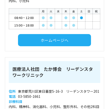
内科、小児科
月
火
水
木
金
土
日
祝
08:40
~
12:00
●
●
●
●
●
15:00
~
18:00
●
●
●
●
ホームページへ
医療法人社団 たか博会 リーデンスタ
ワークリニック
住所
東京都荒川区東日暮里5-16-3 リーデンスタワー201
電話
03-5850-1661
診療科目
内科、精神科、消化器科、小児科、整形外科、その他2科目