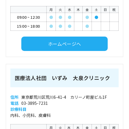
月
火
水
木
金
土
日
祝
09:00
~
12:30
●
●
●
●
●
15:00
~
18:00
●
●
●
●
ホームページへ
医療法人社団 いずみ 大泉クリニック
住所
東京都荒川区荒川6-41-4 カリーノ町屋ビル1F
電話
03-3895-7231
診療科目
内科、小児科、皮膚科
月
火
水
木
金
土
日
祝