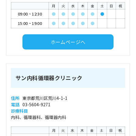
月
火
水
木
金
土
日
祝
09:00
~
12:30
●
●
●
●
●
●
15:00
~
19:00
●
●
●
●
●
ホームページへ
サン内科循環器クリニック
住所
東京都荒川区荒川4-1-1
電話
03-5604-9271
診療科目
内科、循環器科、循環器内科
月
火
水
木
金
土
日
祝