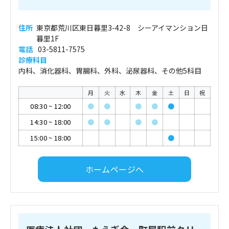
住所
東京都荒川区東日暮里3-42-8 シーアイマンション日
暮里1F
電話
03-5811-7575
診療科目
内科、消化器科、胃腸科、外科、泌尿器科、その他5科目
月
火
水
木
金
土
日
祝
08:30
~
12:00
●
●
●
●
●
14:30
~
18:00
●
●
●
●
15:00
~
18:00
●
ホームページへ