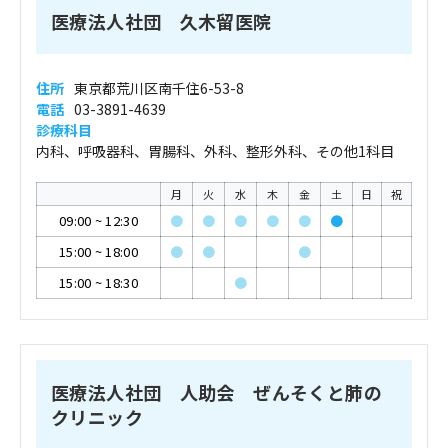
医療法人社団 久木留医院
住所
東京都荒川区南千住6-53-8
電話
03-3891-4639
診療科目
内科、呼吸器科、胃腸科、外科、整形外科、その他1科目
月
火
水
木
金
土
日
祝
09:00
~
12:30
●
●
●
●
●
●
15:00
~
18:00
●
●
●
15:00
~
18:30
●
医療法人社団 人助会 ぜんそくと肺の
クリニック