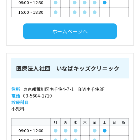
09:00
~
12:30
●
●
●
●
●
15:00
~
18:30
●
●
●
●
ホームページへ
医療法人社団 いなばキッズクリニック
住所
東京都荒川区南千住4-7-1 BiVi南千住3F
電話
03-5604-1710
診療科目
小児科
月
火
水
木
金
土
日
祝
09:00
~
12:00
●
●
●
●
●