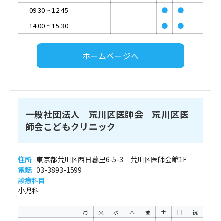
09:30
~
12:45
●
●
14:00
~
15:30
●
●
ホームページへ
一般社団法人 荒川区医師会 荒川区医
師会こどもクリニック
住所
東京都荒川区西日暮里6-5-3 荒川区医師会館1F
電話
03-3893-1599
診療科目
小児科
月
火
水
木
金
土
日
祝