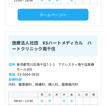
15:00
~
18:00
●
●
●
●
ホームページへ
医療法人社団 KSハートメディカル ハ
ートクリニック南千住
住所
東京都荒川区南千住7-1-1 アクレスティ南千住医療
モール305
電話
03-5604-0810
診療科目
内科、循環器科、皮膚科、婦人科、循環器内科
月
火
水
木
金
土
日
祝
08:30
~
12:30
●
●
●
●