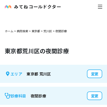
内科
ホーム
>
病院検索
>
東京都
>
荒川区
>
夜間診療
小児科
東京都
荒川区
の夜間診療
花粉症
皮膚科
東京都
荒川区
エリア
変更
感染症
お役立ち記事
夜間診療
診療科目
変更
お知らせ