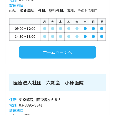
診療科目
内科、消化器科、外科、整形外科、眼科、その他2科目
月
火
水
木
金
土
日
祝
09:00
~
12:00
●
●
●
●
●
●
●
●
14:30
~
18:00
●
●
●
●
●
●
●
●
ホームページへ
医療法人社団 六瓢会 小原医院
住所
東京都荒川区東尾久6-8-5
電話
03-3895-8341
診療科目