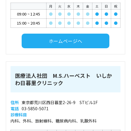
月
火
水
木
金
土
日
祝
09:00
~
12:45
●
●
●
●
●
●
●
●
15:00
~
20:45
●
●
●
●
●
●
●
●
ホームページへ
医療法人社団 M.S.ハーベスト いしか
わ日暮里クリニック
住所
東京都荒川区西日暮里2-26-9 STビル1F
電話
03-5850-5071
診療科目
内科、外科、放射線科、糖尿病内科、乳腺外科