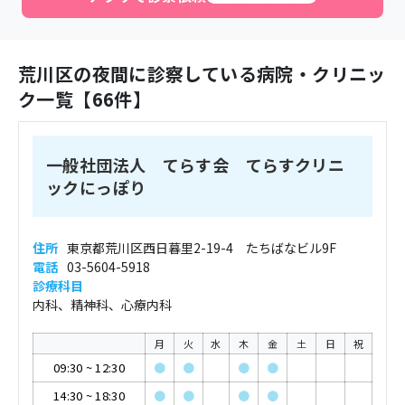
荒川区
の夜間に診察している病院・クリニッ
ク一覧【
66
件】
一般社団法人 てらす会 てらすクリニ
ックにっぽり
住所
東京都荒川区西日暮里2-19-4 たちばなビル9F
電話
03-5604-5918
診療科目
内科、精神科、心療内科
月
火
水
木
金
土
日
祝
09:30
~
12:30
●
●
●
●
14:30
~
18:30
●
●
●
●