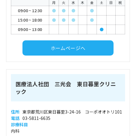
月
火
水
木
金
土
日
祝
09:00
~
12:30
●
●
●
●
15:00
~
18:00
●
●
●
●
09:00
~
13:00
●
ホームページへ
医療法人社団 三光会 東日暮里クリニ
ック
住所
東京都荒川区東日暮里3-24-16 コーポオオトリ101
電話
03-5811-6635
診療科目
内科