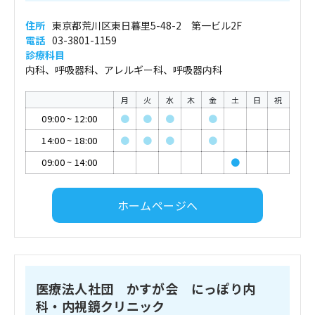
住所
東京都荒川区東日暮里5-48-2 第一ビル2F
電話
03-3801-1159
診療科目
内科、呼吸器科、アレルギー科、呼吸器内科
月
火
水
木
金
土
日
祝
09:00
~
12:00
●
●
●
●
14:00
~
18:00
●
●
●
●
09:00
~
14:00
●
ホームページへ
医療法人社団 かすが会 にっぽり内
科・内視鏡クリニック