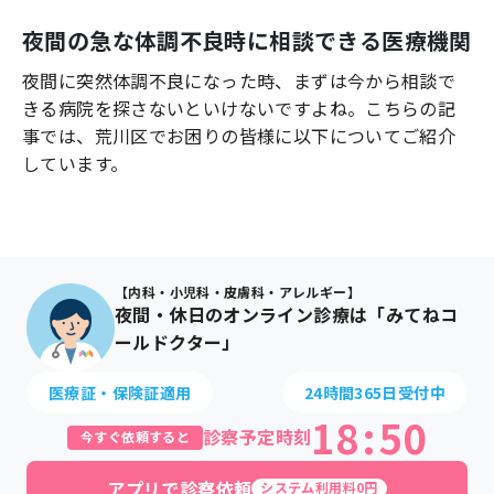
よくあるご質問
夜間の急な体調不良時に相談できる医療機関
夜間に突然体調不良になった時、まずは今から相談で
きる病院を探さないといけないですよね。こちらの記
事では、
荒川区
でお困りの皆様に以下についてご紹介
しています。
【内科・小児科・皮膚科・アレルギー】
夜間・休日のオンライン診療は「みてねコ
ールドクター」
医療証・保険証適用
24時間365日受付中
18
:
50
診察予定時刻
今すぐ依頼すると
アプリで診察依頼
システム利用料0円