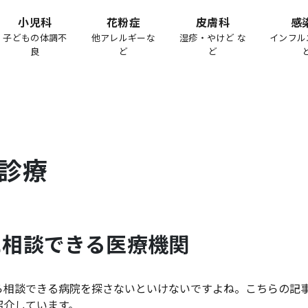
小児科
花粉症
皮膚科
感
子どもの体調不
他アレルギーな
湿疹・やけど な
インフル
良
ど
ど
診療
に相談できる医療機関
ら相談できる病院を探さないといけないですよね。こちらの記
紹介しています。