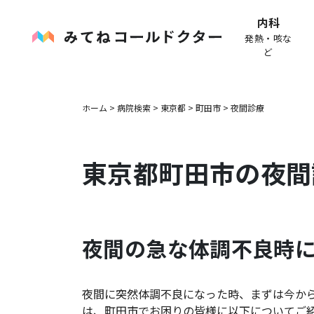
内科
発熱・咳な
ど
ホーム
>
病院検索
>
東京都
>
町田市
>
夜間診療
東京都
町田市
の夜間
夜間の急な体調不良時
夜間に突然体調不良になった時、まずは今か
は、
町田市
でお困りの皆様に以下についてご