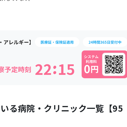
:
2
2
1
5
ている病院・クリニック一覧【
95