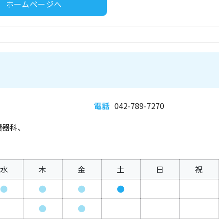
ホームページへ
電話
042-789-7270
環器科、
水
木
金
土
日
祝
●
●
●
●
●
●