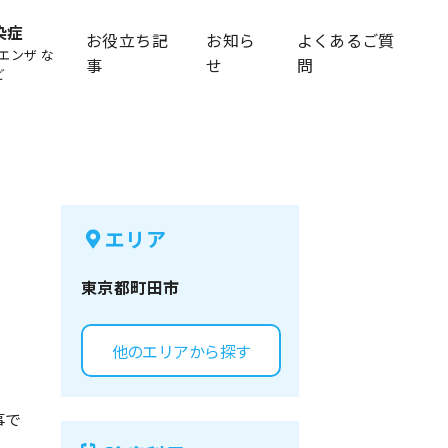
染症
お役立ち記
お知ら
よくあるご質
エンザ な
事
せ
問
ど
エリア
東京都
町田市
他のエリアから探す
事で