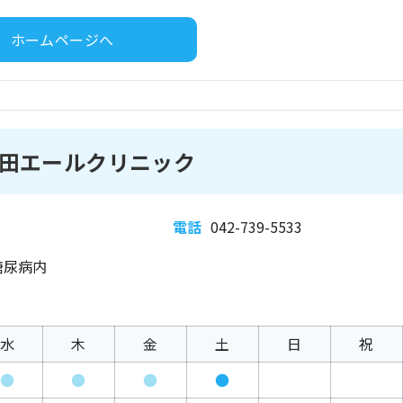
ホームページへ
田エールクリニック
電話
042-739-5533
糖尿病内
水
木
金
土
日
祝
●
●
●
●