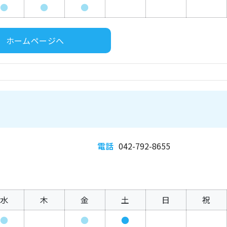
●
●
●
ホームページへ
電話
042-792-8655
水
木
金
土
日
祝
●
●
●