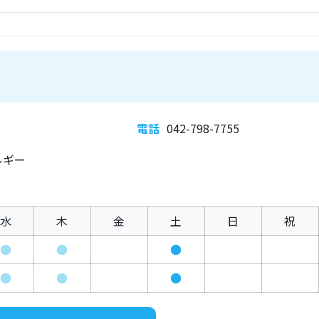
電話
042-798-7755
ルギー
水
木
金
土
日
祝
●
●
●
●
●
●