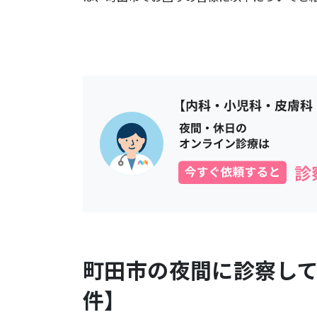
町田市
の夜間に診察し
件】