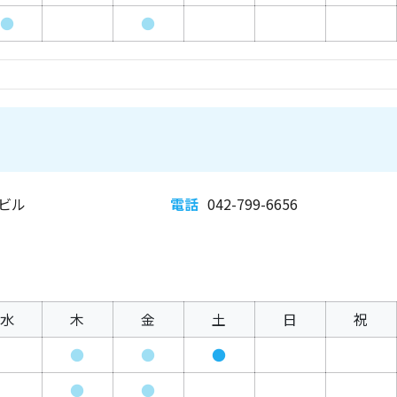
●
●
ヤビル
電話
042-799-6656
水
木
金
土
日
祝
●
●
●
●
●