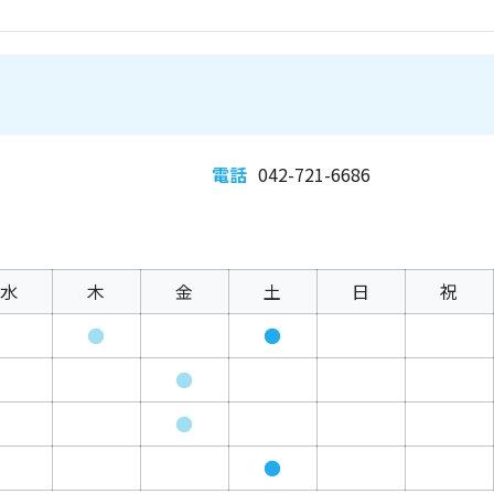
電話
042-721-6686
水
木
金
土
日
祝
●
●
●
●
●