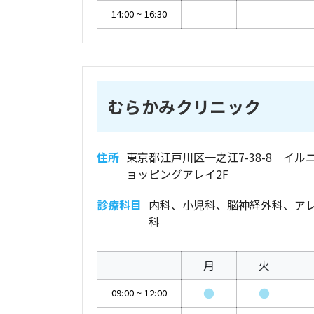
14:00
~
16:30
むらかみクリニック
住所
東京都江戸川区一之江7-38-8 イル
ョッピングアレイ2F
診療科目
内科、小児科、脳神経外科、ア
科
月
火
●
●
09:00
~
12:00