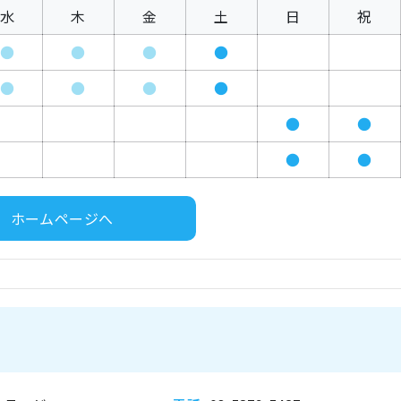
水
木
金
土
日
祝
●
●
●
●
●
●
●
●
●
●
●
●
ホームページへ