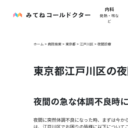
内科
発熱・咳な
ど
ホーム
>
病院検索
>
東京都
>
江戸川区
>
夜間診療
東京都
江戸川区
の夜
夜間の急な体調不良時
夜間に突然体調不良になった時、まずは今か
は、
江戸川区
でお困りの皆様に以下について