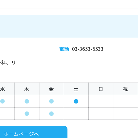
電話
03-3653-5533
チ科、リ
水
木
金
土
日
祝
●
●
●
●
●
●
ホームページへ