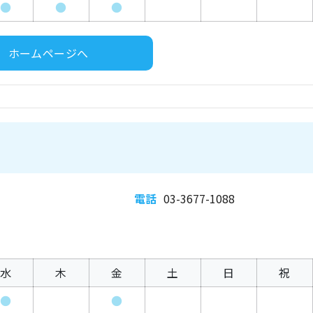
●
●
●
ホームページへ
電話
03-3677-1088
水
木
金
土
日
祝
●
●