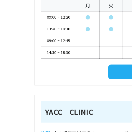
月
火
●
●
09:00
~
12:20
●
●
13:40
~
18:30
09:00
~
12:45
14:30
~
18:30
YACC CLINIC