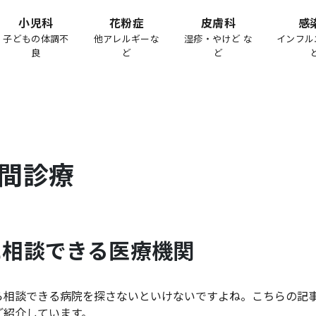
小児科
花粉症
皮膚科
感
子どもの体調不
他アレルギーな
湿疹・やけど な
インフル
良
ど
ど
間診療
に相談できる医療機関
ら相談できる病院を探さないといけないですよね。こちらの記
ご紹介しています。