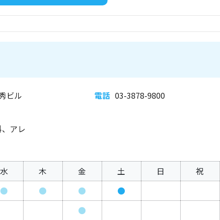
山秀ビル
電話
03-3878-9800
科、アレ
水
木
金
土
日
祝
●
●
●
●
●