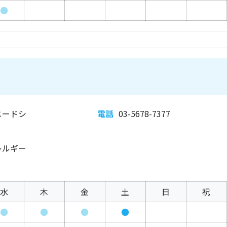
●
ニードシ
電話
03-5678-7377
レルギー
水
木
金
土
日
祝
●
●
●
●