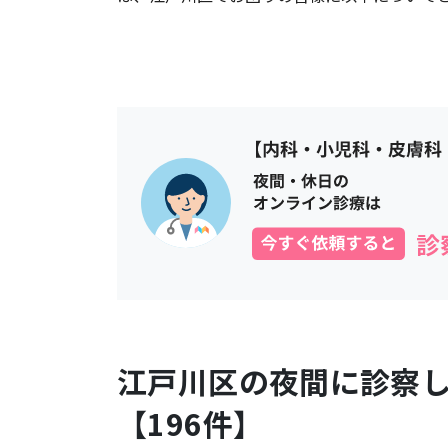
江戸川区
の夜間に診察
【
196
件】