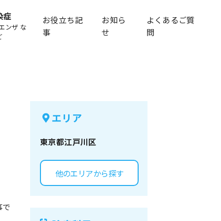
染症
お役立ち記
お知ら
よくあるご質
エンザ な
事
せ
問
ど
エリア
東京都
江戸川区
他のエリアから探す
事で