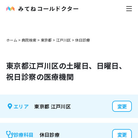
内科
ホーム
>
病院検索
>
東京都
>
江戸川区
>
休日診療
小児科
東京都
江戸川区
の土曜日、日曜日、
花粉症
祝日診察の医療機関
皮膚科
感染症
東京都
江戸川区
エリア
変更
お役立ち記事
お知らせ
休日診療
診療科目
変更