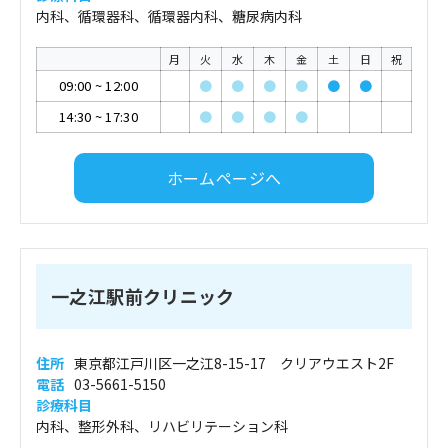
内科、循環器科、循環器内科、糖尿病内科
月
火
水
木
金
土
日
祝
09:00
~
12:00
●
●
●
●
●
●
14:30
~
17:30
●
●
●
●
ホームページへ
一之江駅前クリニック
住所
東京都江戸川区一之江8-15-17 クリアウエスト2F
電話
03-5661-5150
診療科目
内科、整形外科、リハビリテーション科