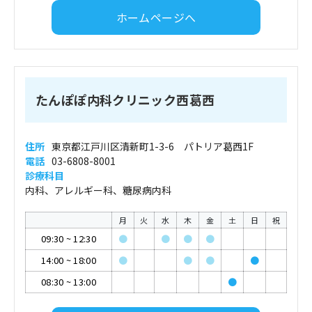
ホームページへ
たんぽぽ内科クリニック西葛西
住所
東京都江戸川区清新町1-3-6 パトリア葛西1F
電話
03-6808-8001
診療科目
内科、アレルギー科、糖尿病内科
月
火
水
木
金
土
日
祝
09:30
~
12:30
●
●
●
●
14:00
~
18:00
●
●
●
●
08:30
~
13:00
●