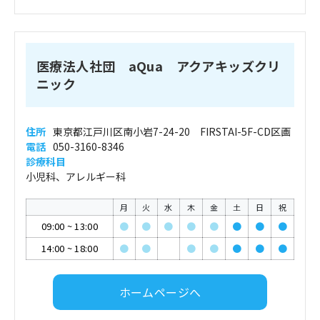
医療法人社団 aQua アクアキッズクリ
ニック
住所
東京都江戸川区南小岩7-24-20 FIRSTAI-5F-CD区画
電話
050-3160-8346
診療科目
小児科、アレルギー科
月
火
水
木
金
土
日
祝
09:00
~
13:00
●
●
●
●
●
●
●
●
14:00
~
18:00
●
●
●
●
●
●
●
ホームページへ