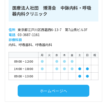
医療法人社団 博清会 中鉢内科・呼吸
器内科クリニック
住所
東京都江戸川区西葛西6-13-7 第7山秀ビル3F
電話
03-3687-1161
診療科目
内科、呼吸器科、呼吸器内科
月
火
水
木
金
土
日
祝
09:00
~
12:00
●
●
●
●
14:00
~
18:00
●
●
●
●
●
●
09:00
~
13:00
●
●
ホームページへ