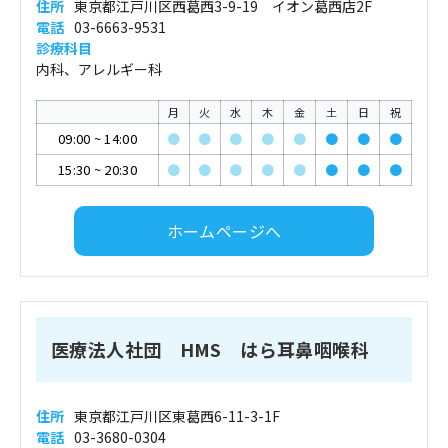
住所
東京都江戸川区西葛西3-9-19 イオン葛西店2F
電話
03-6663-9531
診療科目
内科、アレルギー科
月
火
水
木
金
土
日
祝
09:00
~
14:00
●
●
●
●
●
●
●
●
15:30
~
20:30
●
●
●
●
●
●
●
●
ホームページへ
医療法人社団 HMS はら耳鼻咽喉科
住所
東京都江戸川区東葛西6-11-3-1F
電話
03-3680-0304