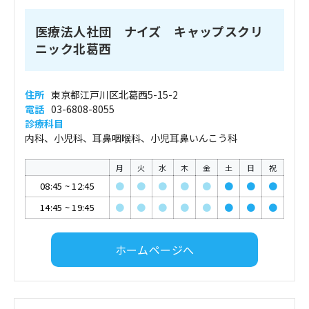
医療法人社団 ナイズ キャップスクリ
ニック北葛西
住所
東京都江戸川区北葛西5-15-2
電話
03-6808-8055
診療科目
内科、小児科、耳鼻咽喉科、小児耳鼻いんこう科
月
火
水
木
金
土
日
祝
08:45
~
12:45
●
●
●
●
●
●
●
●
14:45
~
19:45
●
●
●
●
●
●
●
●
ホームページへ