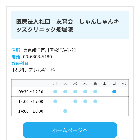
医療法人社団 友育会 しゅんしゅんキ
ッズクリニック船堀院
住所
東京都江戸川区松江5-1-21
電話
03-6808-5180
診療科目
小児科、アレルギー科
月
火
水
木
金
土
日
祝
09:30
~
12:30
●
●
●
●
●
●
14:00
~
17:00
●
●
●
●
14:00
~
16:00
●
ホームページへ