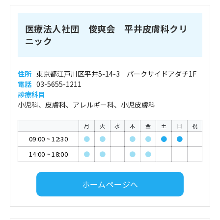
医療法人社団 俊爽会 平井皮膚科クリ
ニック
住所
東京都江戸川区平井5-14-3 パークサイドアダチ1F
電話
03-5655-1211
診療科目
小児科、皮膚科、アレルギー科、小児皮膚科
月
火
水
木
金
土
日
祝
09:00
~
12:30
●
●
●
●
●
●
14:00
~
18:00
●
●
●
●
ホームページへ