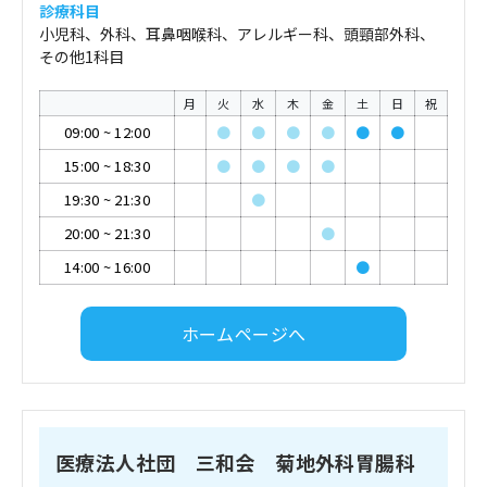
診療科目
小児科、外科、耳鼻咽喉科、アレルギー科、頭頸部外科、
その他1科目
月
火
水
木
金
土
日
祝
09:00
~
12:00
●
●
●
●
●
●
15:00
~
18:30
●
●
●
●
19:30
~
21:30
●
20:00
~
21:30
●
14:00
~
16:00
●
ホームページへ
医療法人社団 三和会 菊地外科胃腸科