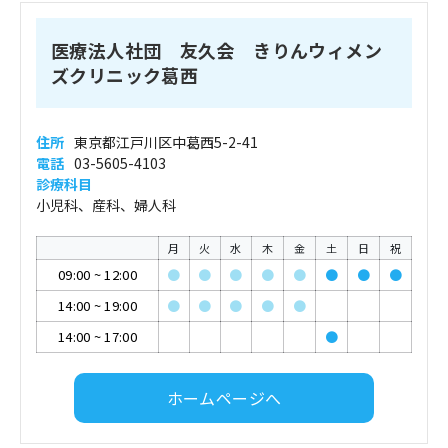
医療法人社団 友久会 きりんウィメン
ズクリニック葛西
住所
東京都江戸川区中葛西5-2-41
電話
03-5605-4103
診療科目
小児科、産科、婦人科
月
火
水
木
金
土
日
祝
09:00
~
12:00
●
●
●
●
●
●
●
●
14:00
~
19:00
●
●
●
●
●
14:00
~
17:00
●
ホームページへ