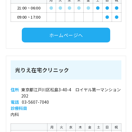
月
火
水
木
金
土
日
祝
21:00
~
06:00
●
●
●
●
●
●
●
●
09:00
~
17:00
●
●
ホームページへ
光りえ在宅クリニック
住所
東京都江戸川区松島3-40-4 ロイヤル第一マンション
202
電話
03-5607-7040
診療科目
内科
月
火
水
木
金
土
日
祝