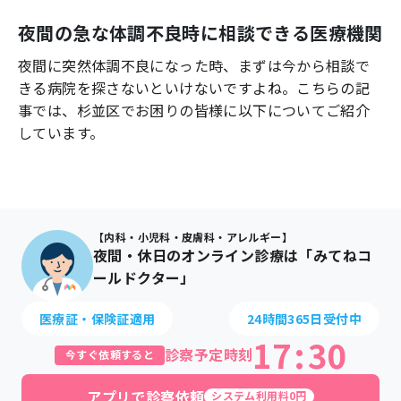
よくあるご質問
夜間の急な体調不良時に相談できる医療機関
夜間に突然体調不良になった時、まずは今から相談で
きる病院を探さないといけないですよね。こちらの記
事では、
杉並区
でお困りの皆様に以下についてご紹介
しています。
【内科・小児科・皮膚科・アレルギー】
夜間・休日のオンライン診療は「みてねコ
ールドクター」
医療証・保険証適用
24時間365日受付中
17
:
30
診察予定時刻
今すぐ依頼すると
アプリで診察依頼
システム利用料0円