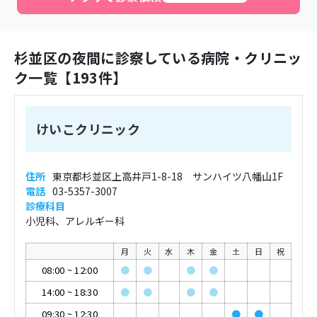
杉並区
の夜間に診察している病院・クリニッ
ク一覧【
193
件】
けいこクリニック
住所
東京都杉並区上高井戸1-8-18 サンハイツ八幡山1F
電話
03-5357-3007
診療科目
小児科、アレルギー科
月
火
水
木
金
土
日
祝
08:00
~
12:00
●
●
●
●
14:00
~
18:30
●
●
●
●
09:30
~
12:30
●
●