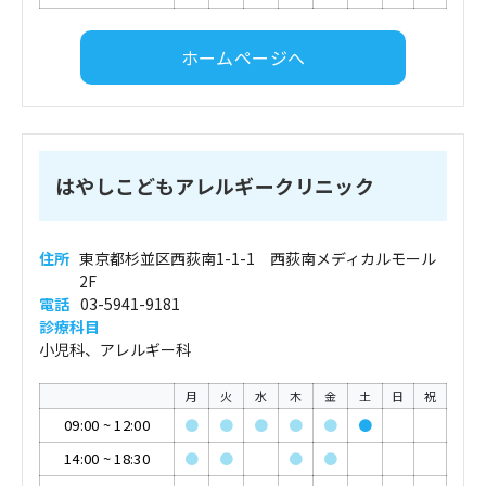
ホームページへ
はやしこどもアレルギークリニック
住所
東京都杉並区西荻南1-1-1 西荻南メディカルモール
2F
電話
03-5941-9181
診療科目
小児科、アレルギー科
月
火
水
木
金
土
日
祝
09:00
~
12:00
●
●
●
●
●
●
14:00
~
18:30
●
●
●
●