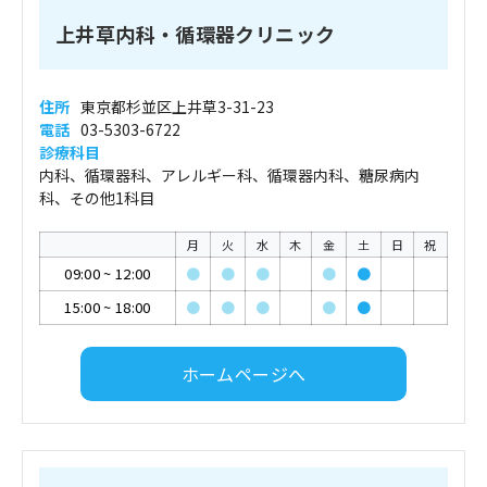
上井草内科・循環器クリニック
住所
東京都杉並区上井草3-31-23
電話
03-5303-6722
診療科目
内科、循環器科、アレルギー科、循環器内科、糖尿病内
科、その他1科目
月
火
水
木
金
土
日
祝
09:00
~
12:00
●
●
●
●
●
15:00
~
18:00
●
●
●
●
●
ホームページへ