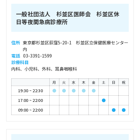
一般社団法人 杉並区医師会 杉並区休
日等夜間急病診療所
住所
東京都杉並区荻窪5-20-1 杉並区立保健医療センター
内
電話
03-3391-1599
診療科目
内科、小児科、外科、耳鼻咽喉科
月
火
水
木
金
土
日
祝
19:30
~
22:30
●
●
●
●
●
17:00
~
22:00
●
09:00
~
22:00
●
●