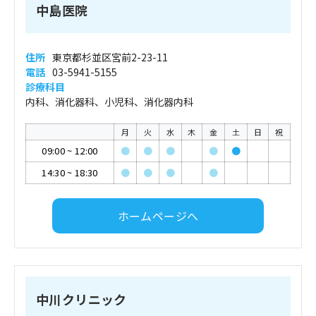
中島医院
住所
東京都杉並区宮前2-23-11
電話
03-5941-5155
診療科目
内科、消化器科、小児科、消化器内科
月
火
水
木
金
土
日
祝
09:00
~
12:00
●
●
●
●
●
14:30
~
18:30
●
●
●
●
ホームページへ
中川クリニック