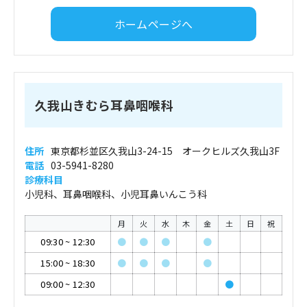
ホームページへ
久我山きむら耳鼻咽喉科
住所
東京都杉並区久我山3-24-15 オークヒルズ久我山3F
電話
03-5941-8280
診療科目
小児科、耳鼻咽喉科、小児耳鼻いんこう科
月
火
水
木
金
土
日
祝
09:30
~
12:30
●
●
●
●
15:00
~
18:30
●
●
●
●
09:00
~
12:30
●