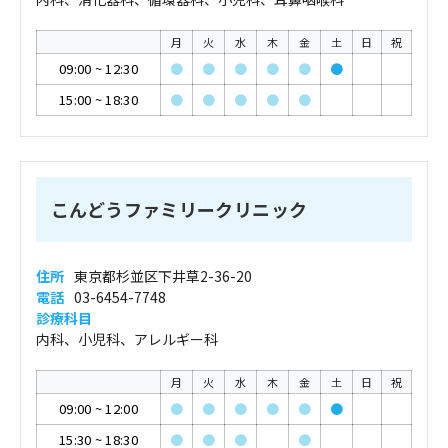
月
火
水
木
金
土
日
祝
09:00
~
12:30
●
●
●
●
●
●
15:00
~
18:30
●
●
●
●
●
こんどうファミリークリニック
住所
東京都杉並区下井草2-36-20
電話
03-6454-7748
診療科目
内科、小児科、アレルギー科
月
火
水
木
金
土
日
祝
09:00
~
12:00
●
●
●
●
●
●
15:30
~
18:30
●
●
●
●