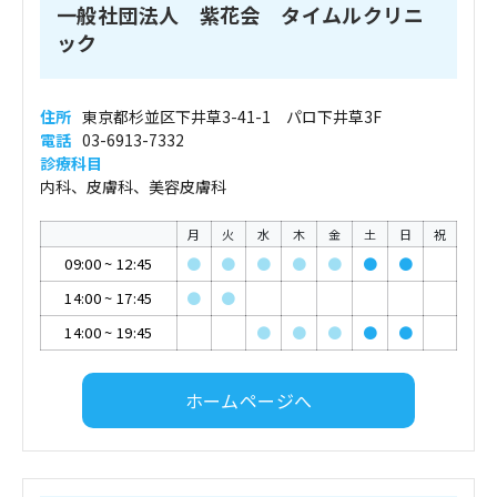
一般社団法人 紫花会 タイムルクリニ
ック
住所
東京都杉並区下井草3-41-1 パロ下井草3F
電話
03-6913-7332
診療科目
内科、皮膚科、美容皮膚科
月
火
水
木
金
土
日
祝
09:00
~
12:45
●
●
●
●
●
●
●
14:00
~
17:45
●
●
14:00
~
19:45
●
●
●
●
●
ホームページへ