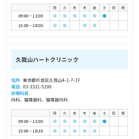
月
火
水
木
金
土
日
祝
09:00
~
12:00
●
●
●
●
●
●
15:00
~
18:00
●
●
●
●
久我山ハートクリニック
住所
東京都杉並区久我山4-1-7-1F
電話
03-3331-5100
診療科目
内科、循環器科、循環器内科
月
火
水
木
金
土
日
祝
09:00
~
13:00
●
●
●
●
●
●
15:00
~
18:30
●
●
●
●
●