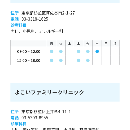
住所
東京都杉並区阿佐谷南2-1-27
電話
03-3318-1625
診療科目
内科、小児科、アレルギー科
月
火
水
木
金
土
日
祝
09:00
~
12:00
●
●
●
●
●
15:00
~
18:00
●
●
●
●
よこいファミリークリニック
住所
東京都杉並区上井草4-11-1
電話
03-5303-8955
診療科目
内科、消化器科、循環器科、小児科、耳鼻咽喉科