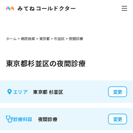
内科
ホーム
>
病院検索
>
東京都
>
杉並区
>
夜間診療
小児科
東京都
杉並区
の夜間診療
花粉症
皮膚科
東京都
杉並区
エリア
変更
感染症
お役立ち記事
夜間診療
診療科目
変更
お知らせ