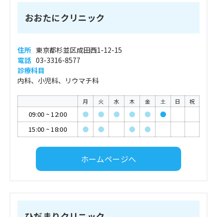
おおたにクリニック
住所
東京都杉並区成田西1-12-15
電話
03-3316-8577
診療科目
内科、小児科、リウマチ科
月
火
水
木
金
土
日
祝
09:00
~
12:00
●
●
●
●
●
●
15:00
~
18:00
●
●
●
●
ホームページへ
ひだまりクリニック