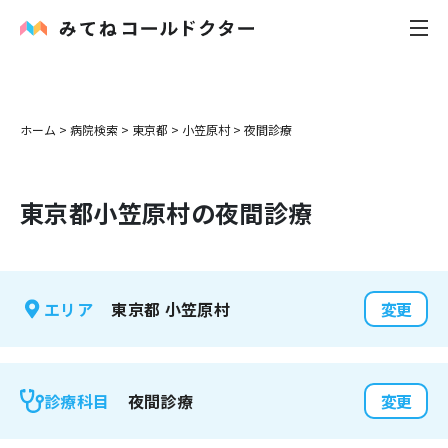
内科
ホーム
>
病院検索
>
東京都
>
小笠原村
>
夜間診療
小児科
東京都
小笠原村
の夜間診療
花粉症
皮膚科
東京都
小笠原村
エリア
変更
感染症
お役立ち記事
夜間診療
診療科目
変更
お知らせ