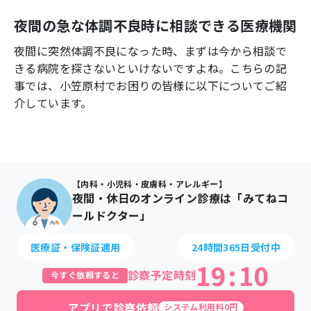
よくあるご質問
夜間の急な体調不良時に相談できる医療機関
夜間に突然体調不良になった時、まずは今から相談で
きる病院を探さないといけないですよね。こちらの記
事では、
小笠原村
でお困りの皆様に以下についてご紹
介しています。
【内科・小児科・皮膚科・アレルギー】
夜間・休日のオンライン診療は「みてねコ
ールドクター」
医療証・保険証適用
24時間365日受付中
19
:
10
診察予定時刻
今すぐ依頼すると
アプリで診察依頼
システム利用料0円