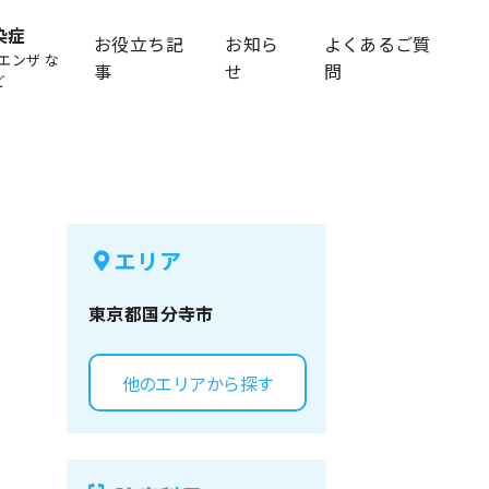
染症
お役立ち記
お知ら
よくあるご質
エンザ な
事
せ
問
ど
エリア
東京都
国分寺市
他のエリアから探す