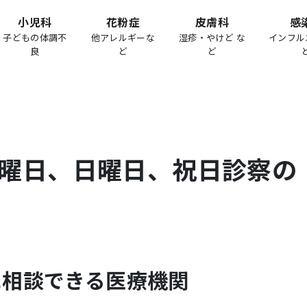
小児科
花粉症
皮膚科
感
子どもの体調不
他アレルギーな
湿疹・やけど な
インフル
良
ど
ど
曜日、日曜日、祝日診察の
に相談できる医療機関