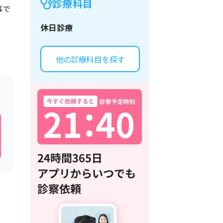
診療科目
事で
休日診療
他の診療科目を探す
2
1
：
4
0