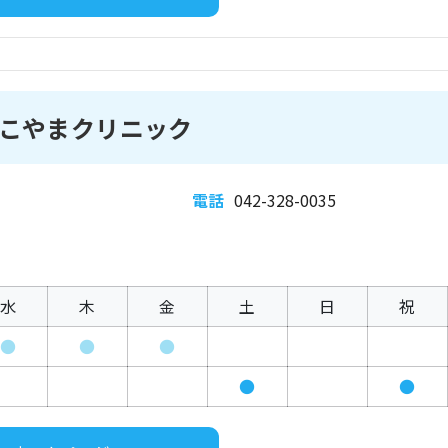
こやまクリニック
電話
042-328-0035
水
木
金
土
日
祝
●
●
●
●
●