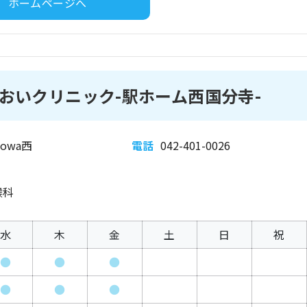
ホームページへ
おいクリニック-駅ホーム西国分寺-
owa西
電話
042-401-0026
喉科
水
木
金
土
日
祝
●
●
●
●
●
●