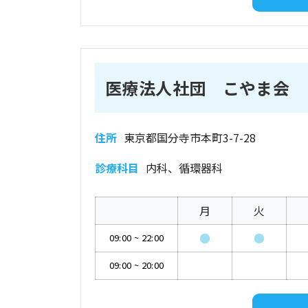
医療法人社団 こやま会 
住所
東京都国分寺市本町3-7-28
診療科目
内科、循環器科
月
火
●
●
09:00
~
22:00
09:00
~
20:00