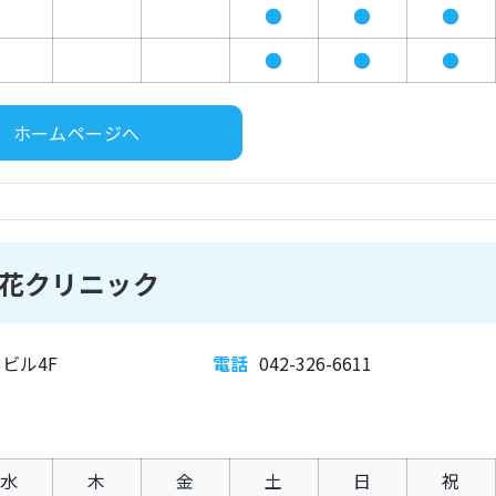
●
●
●
●
●
●
ホームページへ
花クリニック
3ビル4F
電話
042-326-6611
水
木
金
土
日
祝