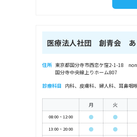
医療法人社団 創青会 あ
住所
東京都国分寺市西恋ケ窪2-1-18 non
国分寺中央線上りホーム807
診療科目
内科、皮膚科、婦人科、耳鼻咽
月
火
●
●
08:00
~
12:00
●
●
13:00
~
20:00