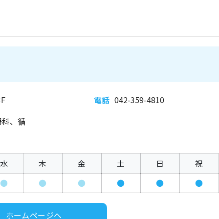
F
電話
042-359-4810
器科、循
水
木
金
土
日
祝
●
●
●
●
●
●
ホームページへ