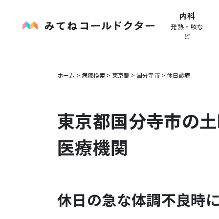
内科
発熱・咳な
ど
ホーム
>
病院検索
>
東京都
>
国分寺市
>
休日診療
東京都
国分寺市
の土
医療機関
休日の急な体調不良時