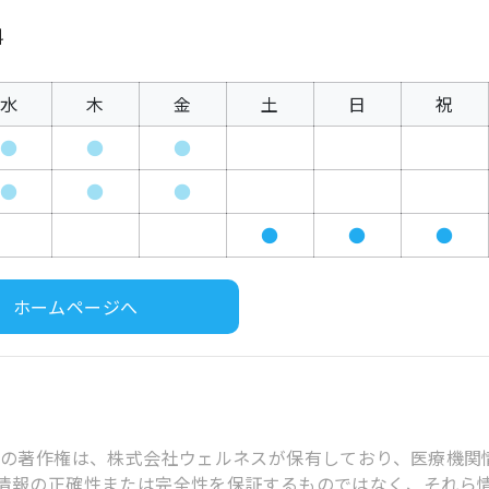
科
水
木
金
土
日
祝
●
●
●
●
●
●
●
●
●
ホームページへ
スの著作権は、株式会社ウェルネスが保有しており、医療機関
情報の正確性または完全性を保証するものではなく、それら