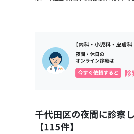
千代田区
の夜間に診察
【
115
件】