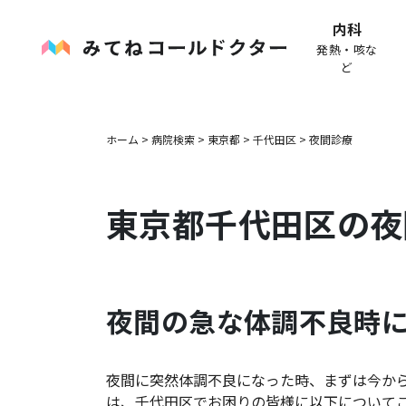
内科
発熱・咳な
ど
ホーム
>
病院検索
>
東京都
>
千代田区
>
夜間診療
東京都
千代田区
の夜
夜間の急な体調不良時
夜間に突然体調不良になった時、まずは今か
は、
千代田区
でお困りの皆様に以下について