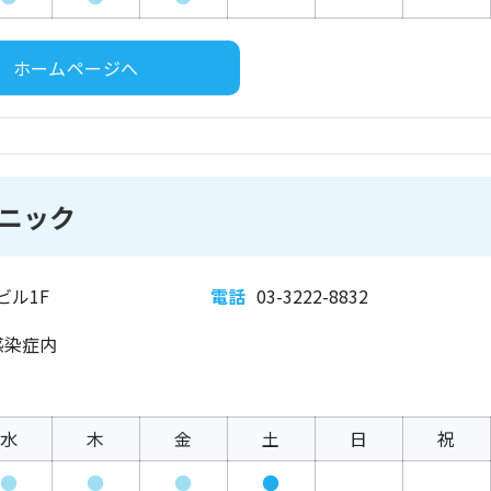
ホームページへ
ニック
ビル1F
電話
03-3222-8832
感染症内
水
木
金
土
日
祝
●
●
●
●