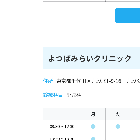
よつばみらいクリニック
住所
東京都千代田区九段北1-9-16 九段K
診療科目
小児科
月
火
●
●
09:30
~
12:30
●
13:30
~
18:30