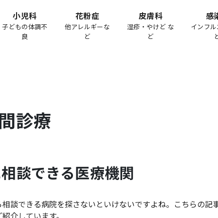
小児科
花粉症
皮膚科
感
子どもの体調不
他アレルギーな
湿疹・やけど な
インフル
良
ど
ど
間診療
に相談できる医療機関
ら相談できる病院を探さないといけないですよね。こちらの記
ご紹介しています。