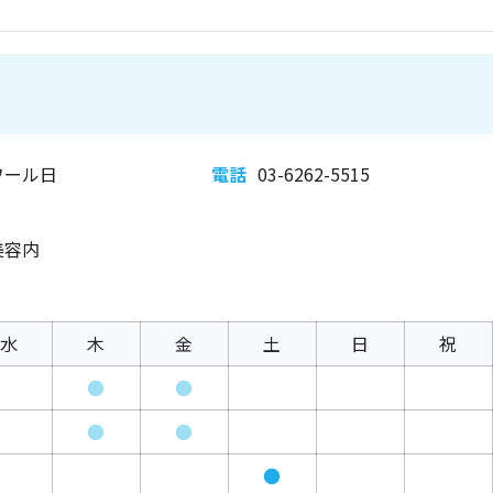
ワール日
電話
03-6262-5515
美容内
水
木
金
土
日
祝
●
●
●
●
●