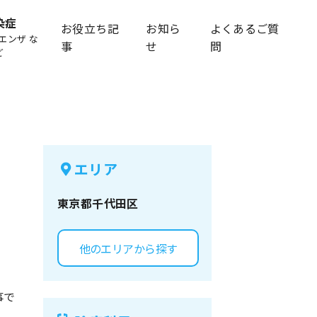
染症
お役立ち記
お知ら
よくあるご質
エンザ な
事
せ
問
ど
エリア
東京都
千代田区
他のエリアから探す
事で