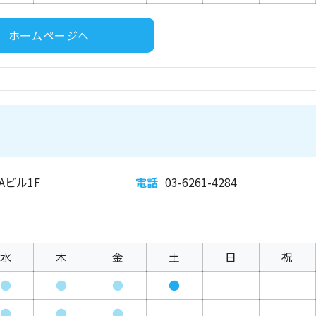
ホームページへ
Aビル1F
電話
03-6261-4284
水
木
金
土
日
祝
●
●
●
●
●
●
●