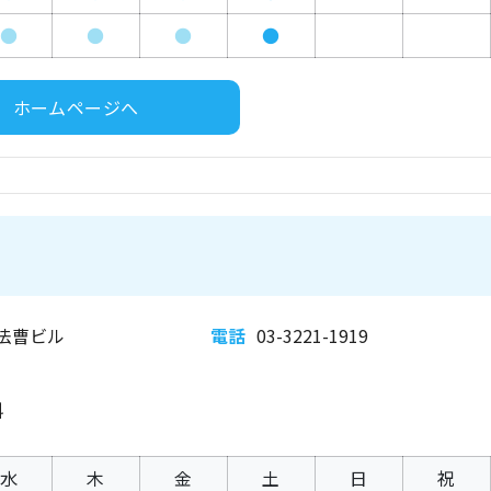
●
●
●
●
ホームページへ
谷法曹ビル
電話
03-3221-1919
科
水
木
金
土
日
祝