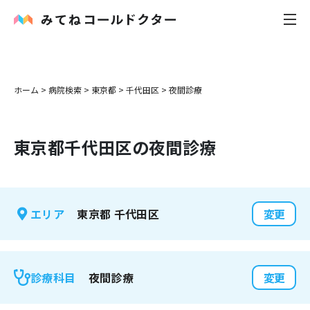
内科
ホーム
>
病院検索
>
東京都
>
千代田区
>
夜間診療
小児科
東京都
千代田区
の夜間診療
花粉症
皮膚科
東京都
千代田区
エリア
変更
感染症
お役立ち記事
夜間診療
診療科目
変更
お知らせ