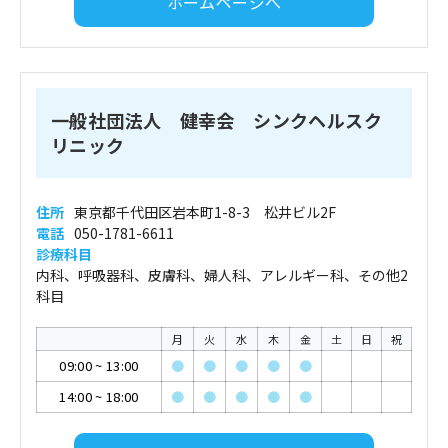
ホームページへ
一般社団法人 健幸会 シンクヘルスク
リニック
住所
東京都千代田区岩本町1-8-3 松井ビル2F
電話
050-1781-6611
診療科目
内科、呼吸器科、皮膚科、婦人科、アレルギー科、その他2
科目
月
火
水
木
金
土
日
祝
09:00
~
13:00
●
●
●
●
●
14:00
~
18:00
●
●
●
●
●