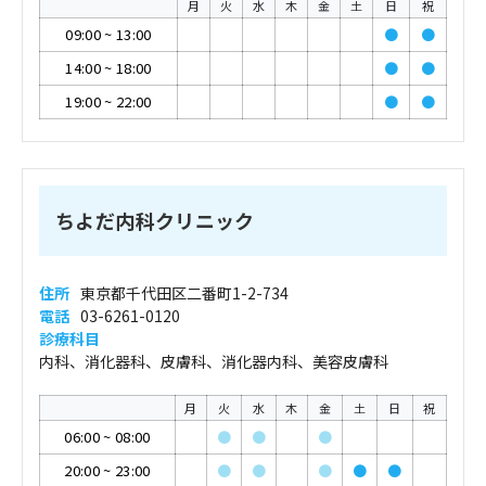
月
火
水
木
金
土
日
祝
09:00
~
13:00
●
●
14:00
~
18:00
●
●
19:00
~
22:00
●
●
ちよだ内科クリニック
住所
東京都千代田区二番町1-2-734
電話
03-6261-0120
診療科目
内科、消化器科、皮膚科、消化器内科、美容皮膚科
月
火
水
木
金
土
日
祝
06:00
~
08:00
●
●
●
20:00
~
23:00
●
●
●
●
●