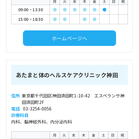
月
火
水
木
金
土
日
祝
09:00
~
13:30
●
●
●
●
●
●
15:00
~
18:30
●
●
●
●
ホームページへ
あたまと体のヘルスケアクリニック神田
住所
東京都千代田区神田須田町1-10-42 エスペランサ神
田須田町2F
電話
03-3254-0056
診療科目
内科、脳神経外科、内分泌内科
月
火
水
木
金
土
日
祝