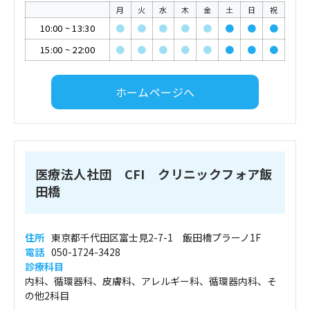
月
火
水
木
金
土
日
祝
10:00
~
13:30
●
●
●
●
●
●
●
●
15:00
~
22:00
●
●
●
●
●
●
●
●
ホームページへ
医療法人社団 CFI クリニックフォア飯
田橋
住所
東京都千代田区富士見2-7-1 飯田橋プラーノ1F
電話
050-1724-3428
診療科目
内科、循環器科、皮膚科、アレルギー科、循環器内科、そ
の他2科目