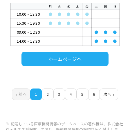
月
火
水
木
金
土
日
祝
10:00
~
13:30
●
●
●
●
●
15:30
~
19:30
●
●
●
●
●
09:00
~
12:30
●
●
●
14:00
~
17:30
●
●
●
ホームページへ
前へ
1
2
3
4
5
6
次へ
※ 記載している医療機関情報のデータベースの著作権は、株式会社
ウェルネスが保有しており、医療機関情報の複製は固く禁止しま