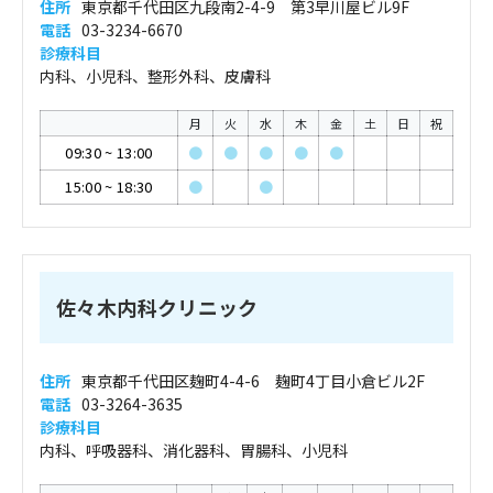
住所
東京都千代田区九段南2-4-9 第3早川屋ビル9F
電話
03-3234-6670
診療科目
内科、小児科、整形外科、皮膚科
月
火
水
木
金
土
日
祝
09:30
~
13:00
●
●
●
●
●
15:00
~
18:30
●
●
佐々木内科クリニック
住所
東京都千代田区麹町4-4-6 麹町4丁目小倉ビル2F
電話
03-3264-3635
診療科目
内科、呼吸器科、消化器科、胃腸科、小児科