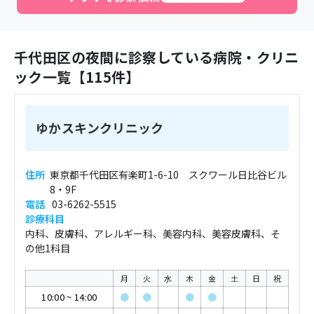
千代田区
の夜間に診察している病院・クリニ
ック一覧【
115
件】
ゆかスキンクリニック
住所
東京都千代田区有楽町1-6-10 スクワール日比谷ビル
8・9F
電話
03-6262-5515
診療科目
内科、皮膚科、アレルギー科、美容内科、美容皮膚科、そ
の他1科目
月
火
水
木
金
土
日
祝
10:00
~
14:00
●
●
●
●