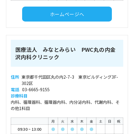
ホームページへ
医療法人 みなとみらい PWC丸の内金
沢内科クリニック
住所
東京都千代田区丸の内2-7-3 東京ビルディング3F-
302区
電話
03-6665-9155
診療科目
内科、循環器科、循環器内科、内分泌内科、代謝内科、そ
の他1科目
月
火
水
木
金
土
日
祝
09:30
~
13:00
●
●
●
●
●