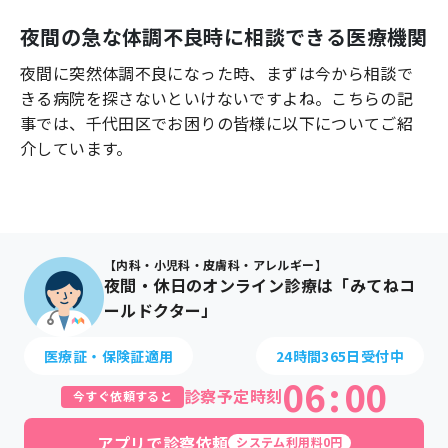
よくあるご質問
夜間の急な体調不良時に相談できる医療機関
夜間に突然体調不良になった時、まずは今から相談で
きる病院を探さないといけないですよね。こちらの記
事では、
千代田区
でお困りの皆様に以下についてご紹
介しています。
【内科・小児科・皮膚科・アレルギー】
夜間・休日のオンライン診療は「みてねコ
ールドクター」
医療証・保険証適用
24時間365日受付中
06
:
00
診察予定時刻
今すぐ依頼すると
アプリで診察依頼
システム利用料0円