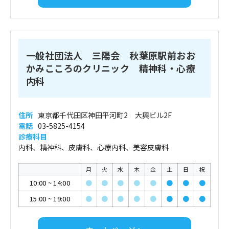
一般社団法人 三陽会 秋葉原駅前おお
かみこころのクリニック 精神科・心療
内科
住所
東京都千代田区神田平河町2 大興ビル2F
電話
03-5825-4154
診療科目
内科、精神科、皮膚科、心療内科、美容皮膚科
月
火
水
木
金
土
日
祝
10:00
~
14:00
●
●
●
●
●
●
●
●
15:00
~
19:00
●
●
●
●
●
●
●
●