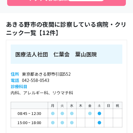
あきる野市
の夜間に診察している病院・クリ
ニック一覧【
12
件】
医療法人社団 仁葉会 葉山医院
住所
東京都あきる野市引田552
電話
042-558-0543
診療科目
内科、アレルギー科、リウマチ科
月
火
水
木
金
土
日
祝
08:45
~
12:30
●
●
●
●
●
15:00
~
18:00
●
●
●
●