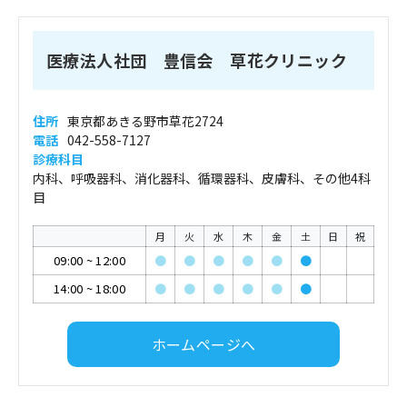
医療法人社団 豊信会 草花クリニック
住所
東京都あきる野市草花2724
電話
042-558-7127
診療科目
内科、呼吸器科、消化器科、循環器科、皮膚科、その他4科
目
月
火
水
木
金
土
日
祝
09:00
~
12:00
●
●
●
●
●
●
14:00
~
18:00
●
●
●
●
●
●
ホームページへ