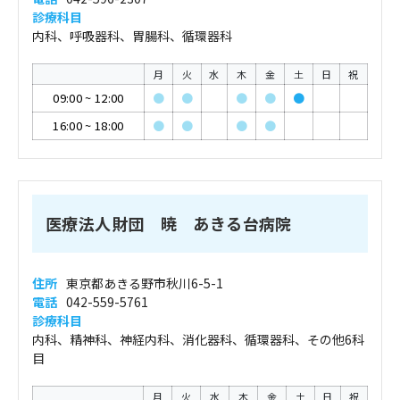
診療科目
内科、呼吸器科、胃腸科、循環器科
月
火
水
木
金
土
日
祝
09:00
~
12:00
●
●
●
●
●
16:00
~
18:00
●
●
●
●
医療法人財団 暁 あきる台病院
住所
東京都あきる野市秋川6-5-1
電話
042-559-5761
診療科目
内科、精神科、神経内科、消化器科、循環器科、その他6科
目
月
火
水
木
金
土
日
祝