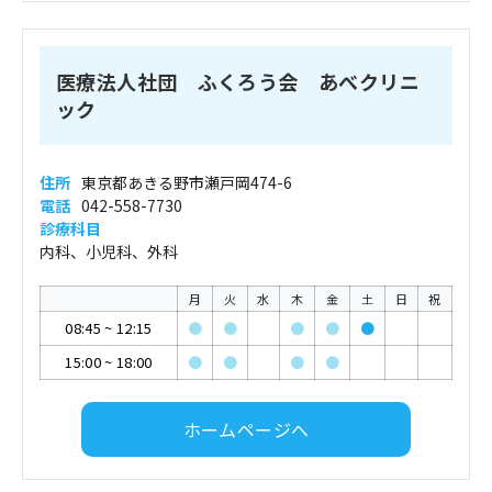
医療法人社団 ふくろう会 あべクリニ
ック
住所
東京都あきる野市瀬戸岡474-6
電話
042-558-7730
診療科目
内科、小児科、外科
月
火
水
木
金
土
日
祝
08:45
~
12:15
●
●
●
●
●
15:00
~
18:00
●
●
●
●
ホームページへ