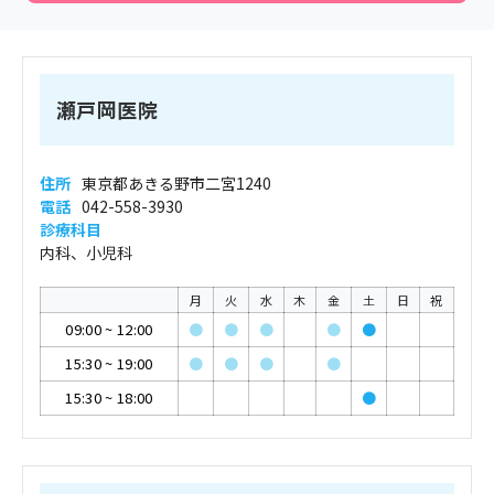
瀬戸岡医院
住所
東京都あきる野市二宮1240
電話
042-558-3930
診療科目
内科、小児科
月
火
水
木
金
土
日
祝
09:00
~
12:00
●
●
●
●
●
15:30
~
19:00
●
●
●
●
15:30
~
18:00
●