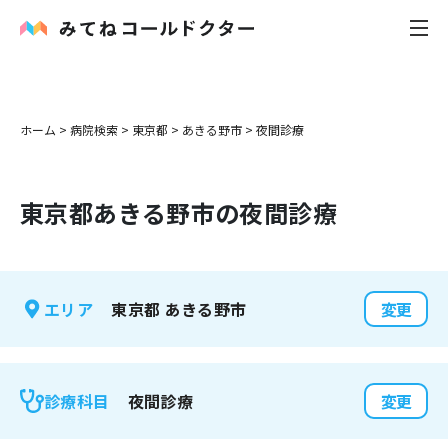
内科
ホーム
>
病院検索
>
東京都
>
あきる野市
>
夜間診療
小児科
東京都
あきる野市
の夜間診療
花粉症
皮膚科
東京都
あきる野市
エリア
変更
感染症
お役立ち記事
夜間診療
診療科目
変更
お知らせ