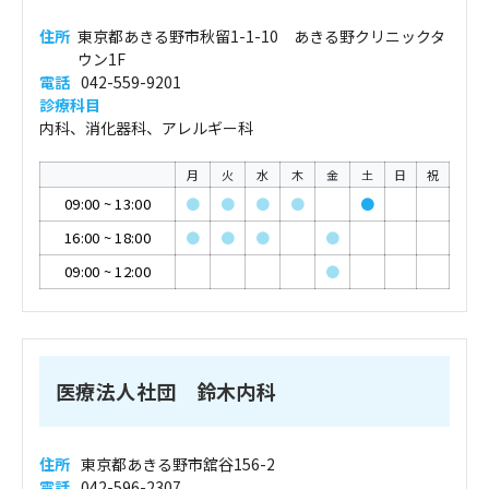
住所
東京都あきる野市秋留1-1-10 あきる野クリニックタ
ウン1F
電話
042-559-9201
診療科目
内科、消化器科、アレルギー科
月
火
水
木
金
土
日
祝
09:00
~
13:00
●
●
●
●
●
16:00
~
18:00
●
●
●
●
09:00
~
12:00
●
医療法人社団 鈴木内科
住所
東京都あきる野市舘谷156-2
電話
042-596-2307