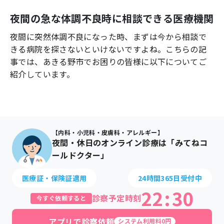
よくあるご質問
夜間の急な体調不良時に相談できる医療機関
夜間に突然体調不良になった時、まずは今から相談で
きる病院を探さないといけないですよね。こちらの記
事では、
あきる野市
でお困りの皆様に以下についてご
紹介しています。
【内科・小児科・皮膚科・アレルギー】
夜間・休日のオンライン診療は「みてねコ
ールドクター」
医療証・保険証適用
24時間365日受付中
22
:
30
診察予定時刻
今すぐ依頼すると
アプリで診察依頼
システム利用料0円