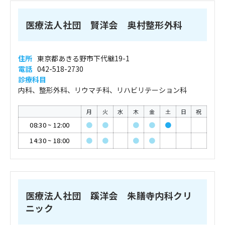
医療法人社団 賢洋会 奥村整形外科
住所
東京都あきる野市下代継19-1
電話
042-518-2730
診療科目
内科、整形外科、リウマチ科、リハビリテーション科
月
火
水
木
金
土
日
祝
08:30
~
12:00
●
●
●
●
●
14:30
~
18:00
●
●
●
●
医療法人社団 蹊洋会 朱膳寺内科クリ
ニック