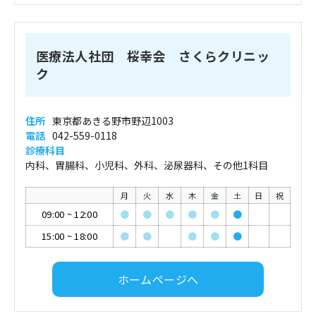
医療法人社団 桜幸会 さくらクリニッ
ク
住所
東京都あきる野市野辺1003
電話
042-559-0118
診療科目
内科、胃腸科、小児科、外科、泌尿器科、その他1科目
月
火
水
木
金
土
日
祝
09:00
~
12:00
●
●
●
●
●
●
15:00
~
18:00
●
●
●
●
●
ホームページへ