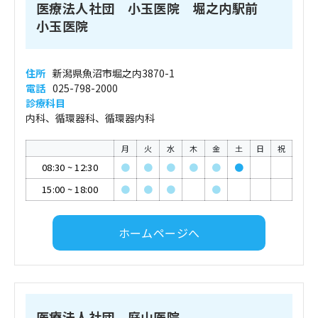
医療法人社団 小玉医院 堀之内駅前
小玉医院
住所
新潟県魚沼市堀之内3870-1
電話
025-798-2000
診療科目
内科、循環器科、循環器内科
月
火
水
木
金
土
日
祝
08:30
~
12:30
●
●
●
●
●
●
15:00
~
18:00
●
●
●
●
ホームページへ
医療法人社団 庭山医院