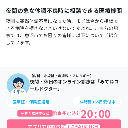
よくあるご質問
夜間の急な体調不良時に相談できる医療機関
夜間に突然体調不良になった時、まずは今から相談で
きる病院を探さないといけないですよね。こちらの記
事では、
魚沼市
でお困りの皆様に以下についてご紹介
しています。
【内科・小児科・皮膚科・アレルギー】
夜間・休日のオンライン診療は「みてねコ
ールドクター」
医療証・保険証適用
24時間365日受付中
20
:
00
診察予定時刻
今すぐ依頼すると
アプリで診察依頼
システム利用料0円