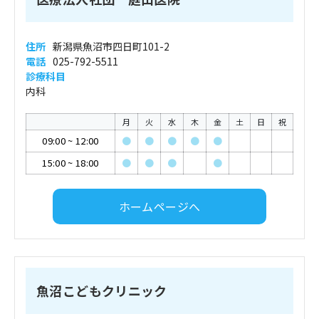
住所
新潟県魚沼市四日町101-2
電話
025-792-5511
診療科目
内科
月
火
水
木
金
土
日
祝
09:00
~
12:00
●
●
●
●
●
15:00
~
18:00
●
●
●
●
ホームページへ
魚沼こどもクリニック