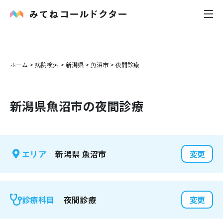
内科
ホーム
>
病院検索
>
新潟県
>
魚沼市
>
夜間診療
小児科
新潟県
魚沼市
の夜間診療
花粉症
皮膚科
新潟県
魚沼市
エリア
変更
感染症
お役立ち記事
夜間診療
診療科目
変更
お知らせ