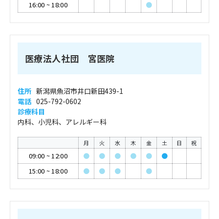
16:00
~
18:00
●
医療法人社団 宮医院
住所
新潟県魚沼市井口新田439-1
電話
025-792-0602
診療科目
内科、小児科、アレルギー科
月
火
水
木
金
土
日
祝
09:00
~
12:00
●
●
●
●
●
●
15:00
~
18:00
●
●
●
●