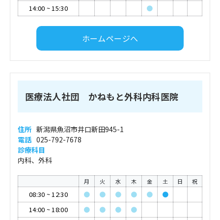
14:00
~
15:30
●
ホームページへ
医療法人社団 かねもと外科内科医院
住所
新潟県魚沼市井口新田945-1
電話
025-792-7678
診療科目
内科、外科
月
火
水
木
金
土
日
祝
08:30
~
12:30
●
●
●
●
●
●
14:00
~
18:00
●
●
●
●