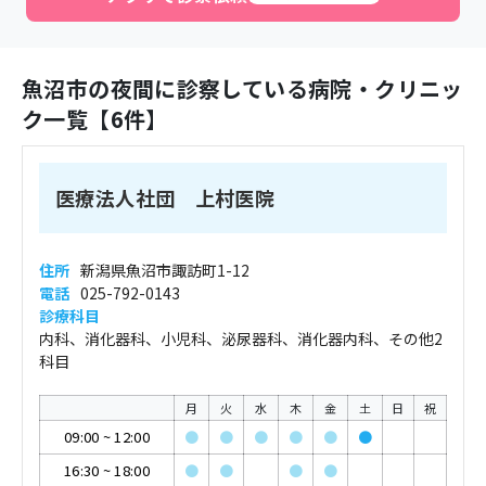
魚沼市
の夜間に診察している病院・クリニッ
ク一覧【
6
件】
医療法人社団 上村医院
住所
新潟県魚沼市諏訪町1-12
電話
025-792-0143
診療科目
内科、消化器科、小児科、泌尿器科、消化器内科、その他2
科目
月
火
水
木
金
土
日
祝
09:00
~
12:00
●
●
●
●
●
●
16:30
~
18:00
●
●
●
●