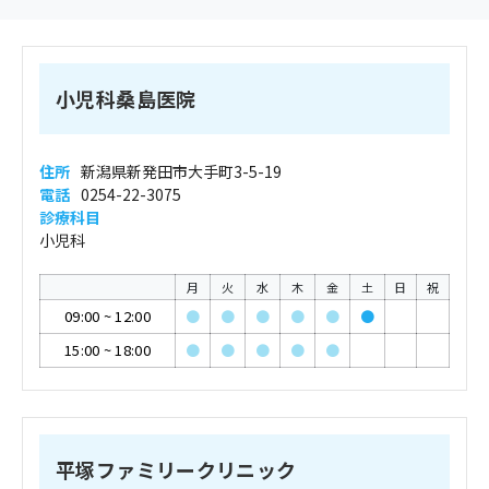
小児科桑島医院
住所
新潟県新発田市大手町3-5-19
電話
0254-22-3075
診療科目
小児科
月
火
水
木
金
土
日
祝
09:00
~
12:00
●
●
●
●
●
●
15:00
~
18:00
●
●
●
●
●
平塚ファミリークリニック