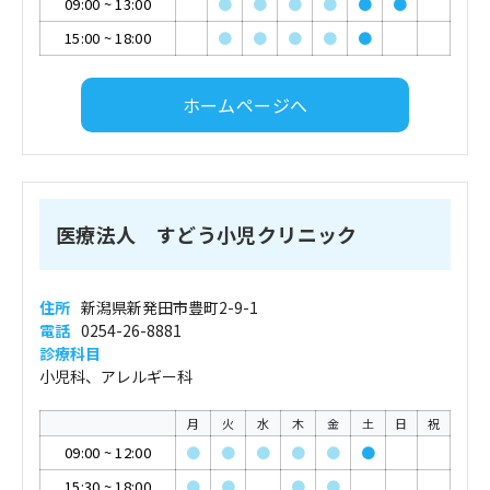
09:00
~
13:00
●
●
●
●
●
●
15:00
~
18:00
●
●
●
●
●
ホームページへ
医療法人 すどう小児クリニック
住所
新潟県新発田市豊町2-9-1
電話
0254-26-8881
診療科目
小児科、アレルギー科
月
火
水
木
金
土
日
祝
09:00
~
12:00
●
●
●
●
●
●
15:30
~
18:00
●
●
●
●