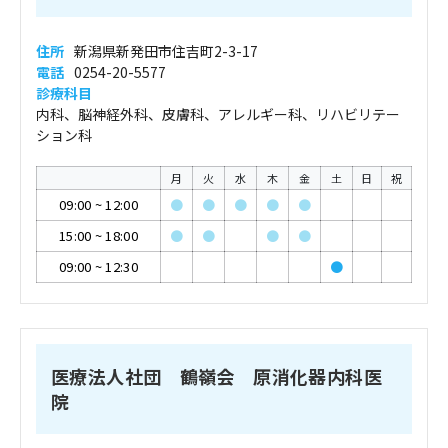
住所
新潟県新発田市住吉町2-3-17
電話
0254-20-5577
診療科目
内科、脳神経外科、皮膚科、アレルギー科、リハビリテー
ション科
月
火
水
木
金
土
日
祝
09:00
~
12:00
●
●
●
●
●
15:00
~
18:00
●
●
●
●
09:00
~
12:30
●
医療法人社団 鶴嶺会 原消化器内科医
院