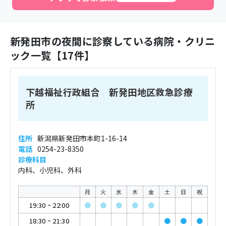
新発田市
の夜間に診察している病院・クリニ
ック一覧【
17
件】
下越福祉行政組合 新発田地区救急診療
所
住所
新潟県新発田市本町1-16-14
電話
0254-23-8350
診療科目
内科、小児科、外科
月
火
水
木
金
土
日
祝
19:30
~
22:00
●
●
●
●
●
18:30
~
21:30
●
●
●