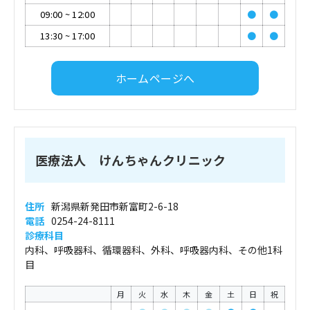
09:00
~
12:00
●
●
13:30
~
17:00
●
●
ホームページへ
医療法人 けんちゃんクリニック
住所
新潟県新発田市新富町2-6-18
電話
0254-24-8111
診療科目
内科、呼吸器科、循環器科、外科、呼吸器内科、その他1科
目
月
火
水
木
金
土
日
祝