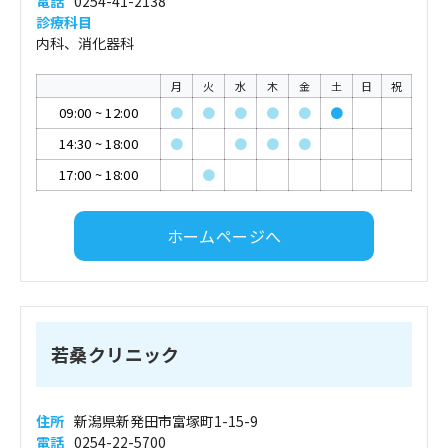
電話
0254-41-2138
診療科目
内科、消化器科
月
火
水
木
金
土
日
祝
09:00
~
12:00
●
●
●
●
●
●
14:30
~
18:00
●
●
●
●
17:00
~
18:00
●
ホームページへ
若桑クリニック
住所
新潟県新発田市富塚町1-15-9
電話
0254-22-5700