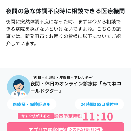
よくあるご質問
夜間の急な体調不良時に相談できる医療機関
夜間に突然体調不良になった時、まずは今から相談で
きる病院を探さないといけないですよね。こちらの記
事では、
新発田市
でお困りの皆様に以下についてご紹
介しています。
【内科・小児科・皮膚科・アレルギー】
夜間・休日のオンライン診療は「みてねコ
ールドクター」
医療証・保険証適用
24時間365日受付中
11
:
10
診察予定時刻
今すぐ依頼すると
アプリで診察依頼
システム利用料0円