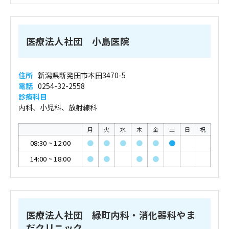
医療法人社団 小島医院
住所
新潟県新発田市本田3470-5
電話
0254-32-2558
診療科目
内科、小児科、放射線科
月
火
水
木
金
土
日
祝
08:30
~
12:00
●
●
●
●
●
●
14:00
~
18:00
●
●
●
●
医療法人社団 緑町内科・消化器科やま
だクリニック