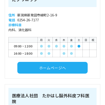
住所
新潟県新発田市緑町2-16-9
電話
0254-26-7177
診療科目
内科、消化器科
月
火
水
木
金
土
日
祝
09:00
~
12:00
●
●
●
●
●
●
16:00
~
18:00
●
●
●
●
ホームページへ
医療法人社団 たかはし脳外科皮フ科医
院