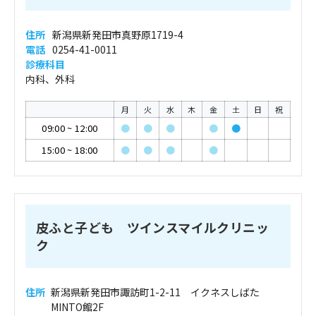
住所
新潟県新発田市真野原1719-4
電話
0254-41-0011
診療科目
内科、外科
月
火
水
木
金
土
日
祝
09:00
~
12:00
●
●
●
●
●
15:00
~
18:00
●
●
●
●
皮ふと子ども ツインスマイルクリニッ
ク
住所
新潟県新発田市諏訪町1-2-11 イクネスしばた
MINTO館2F