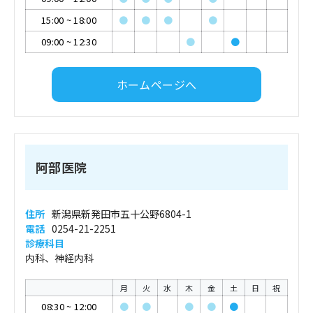
15:00
~
18:00
●
●
●
●
09:00
~
12:30
●
●
ホームページへ
阿部医院
住所
新潟県新発田市五十公野6804-1
電話
0254-21-2251
診療科目
内科、神経内科
月
火
水
木
金
土
日
祝
08:30
~
12:00
●
●
●
●
●