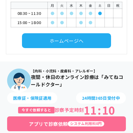
月
火
水
木
金
土
日
祝
08:30
~
11:30
●
●
●
●
●
●
15:00
~
18:00
●
●
●
●
ホームページへ
【内科・小児科・皮膚科・アレルギー】
夜間・休日のオンライン診療は「みてねコ
ールドクター」
医療証・保険証適用
24時間365日受付中
11
:
10
診察予定時刻
今すぐ依頼すると
アプリで診察依頼
システム利用料0円