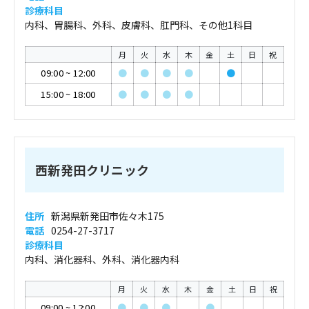
診療科目
内科、胃腸科、外科、皮膚科、肛門科、その他1科目
月
火
水
木
金
土
日
祝
09:00
~
12:00
●
●
●
●
●
15:00
~
18:00
●
●
●
●
西新発田クリニック
住所
新潟県新発田市佐々木175
電話
0254-27-3717
診療科目
内科、消化器科、外科、消化器内科
月
火
水
木
金
土
日
祝
09:00
~
12:00
●
●
●
●