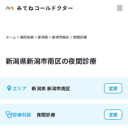
内科
ホーム
>
病院検索
>
新潟県
>
新潟市南区
>
夜間診療
小児科
新潟県
新潟市南区
の夜間診療
花粉症
皮膚科
新潟県
新潟市南区
エリア
変更
感染症
お役立ち記事
夜間診療
診療科目
変更
お知らせ