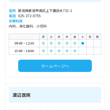
住所
新潟県新潟市南区上下諏訪木731-1
電話
025-372-0755
診療科目
内科、消化器科、小児科
月
火
水
木
金
土
日
祝
09:00
~
12:30
●
●
●
●
●
●
15:00
~
18:00
●
●
●
●
●
ホームページへ
渡辺医院