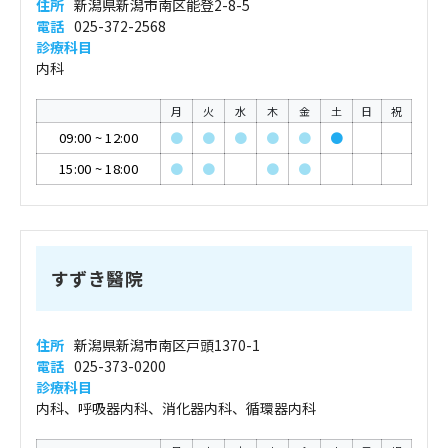
住所
新潟県新潟市南区能登2-8-5
電話
025-372-2568
診療科目
内科
月
火
水
木
金
土
日
祝
09:00
~
12:00
●
●
●
●
●
●
15:00
~
18:00
●
●
●
●
すずき醫院
住所
新潟県新潟市南区戸頭1370-1
電話
025-373-0200
診療科目
内科、呼吸器内科、消化器内科、循環器内科