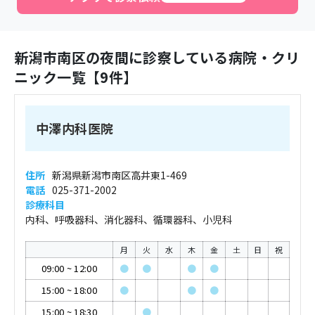
新潟市南区
の夜間に診察している病院・クリ
ニック一覧【
9
件】
中澤内科医院
住所
新潟県新潟市南区高井東1-469
電話
025-371-2002
診療科目
内科、呼吸器科、消化器科、循環器科、小児科
月
火
水
木
金
土
日
祝
09:00
~
12:00
●
●
●
●
15:00
~
18:00
●
●
●
15:00
~
18:30
●