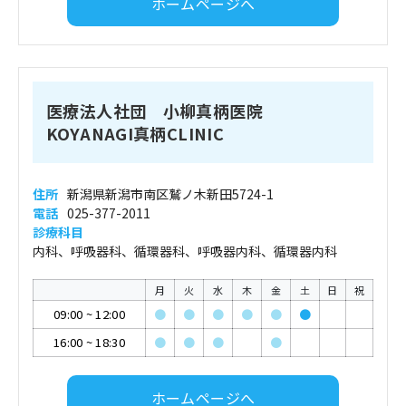
ホームページへ
医療法人社団 小柳真柄医院
KOYANAGI真柄CLINIC
住所
新潟県新潟市南区鷲ノ木新田5724-1
電話
025-377-2011
診療科目
内科、呼吸器科、循環器科、呼吸器内科、循環器内科
月
火
水
木
金
土
日
祝
09:00
~
12:00
●
●
●
●
●
●
16:00
~
18:30
●
●
●
●
ホームページへ