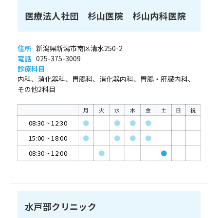
医療法人社団 杉山医院 杉山内科医院
住所
新潟県新潟市南区清水250-2
電話
025-375-3009
診療科目
内科、消化器科、胃腸科、消化器内科、胃腸・肝臓内科、
その他2科目
月
火
水
木
金
土
日
祝
08:30
~
12:30
●
●
●
●
15:00
~
18:00
●
●
●
●
08:30
~
12:00
●
●
水戸部クリニック