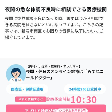
よくあるご質問
夜間の急な体調不良時に相談できる医療機関
夜間に突然体調不良になった時、まずは今から相談で
きる病院を探さないといけないですよね。こちらの記
事では、
新潟市南区
でお困りの皆様に以下についてご
紹介しています。
【内科・小児科・皮膚科・アレルギー】
夜間・休日のオンライン診療は「みてねコ
ールドクター」
医療証・保険証適用
24時間365日受付中
10
:
30
診察予定時刻
今すぐ依頼すると
アプリで診察依頼
システム利用料0円