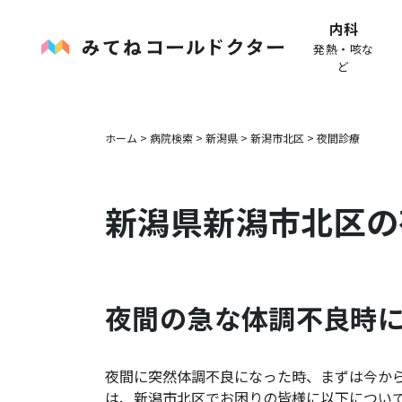
内科
発熱・咳な
ど
ホーム
>
病院検索
>
新潟県
>
新潟市北区
>
夜間診療
新潟県
新潟市北区
の
夜間の急な体調不良時
夜間に突然体調不良になった時、まずは今か
は、
新潟市北区
でお困りの皆様に以下につい