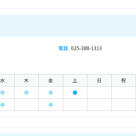
電話
025-388-1313
水
木
金
土
日
祝
●
●
●
●
●
●