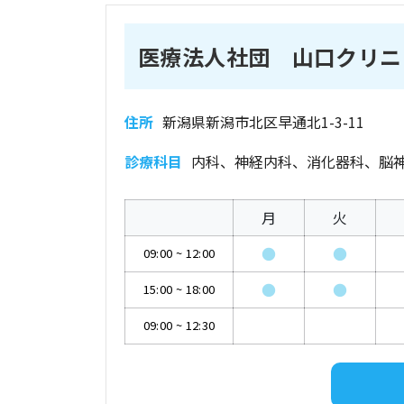
医療法人社団 山口クリニ
住所
新潟県新潟市北区早通北1-3-11
診療科目
内科、神経内科、消化器科、脳
月
火
●
●
09:00
~
12:00
●
●
15:00
~
18:00
09:00
~
12:30