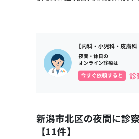
新潟市北区
の夜間に診
【
11
件】