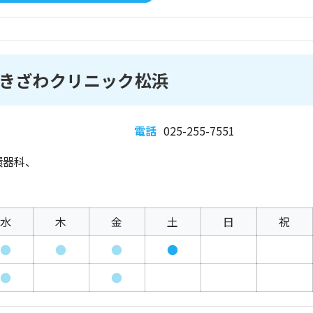
きざわクリニック松浜
電話
025-255-7551
環器科、
水
木
金
土
日
祝
●
●
●
●
●
●