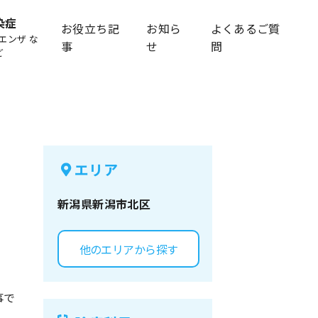
染症
お役立ち記
お知ら
よくあるご質
エンザ な
事
せ
問
ど
エリア
新潟県
新潟市北区
他のエリアから探す
事で