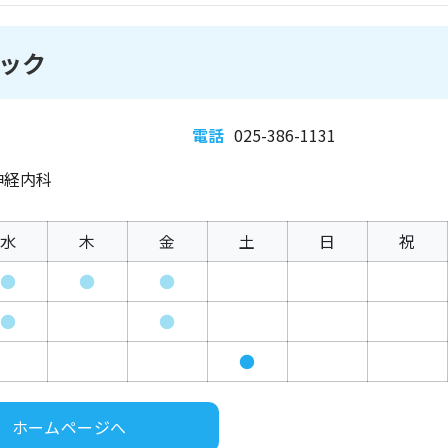
ック
電話
025-386-1131
神経内科
水
木
金
土
日
祝
●
●
●
●
●
●
ホームページへ