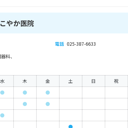
こやか医院
電話
025-387-6633
環器科、
水
木
金
土
日
祝
●
●
●
●
●
●
●