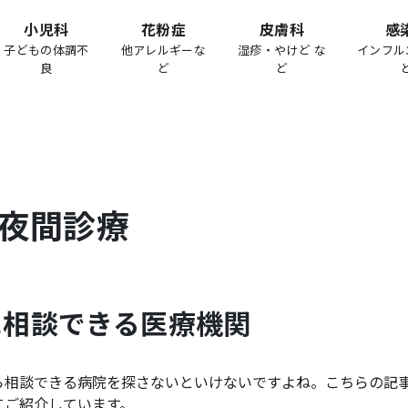
小児科
花粉症
皮膚科
感
子どもの体調不
他アレルギーな
湿疹・やけど な
インフル
良
ど
ど
夜間診療
に相談できる医療機関
ら相談できる病院を探さないといけないですよね。こちらの記
てご紹介しています。