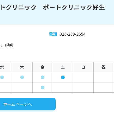
トクリニック ポートクリニック好生
電話
025-259-2654
科、呼吸
水
木
金
土
日
祝
●
●
●
●
●
ホームページへ