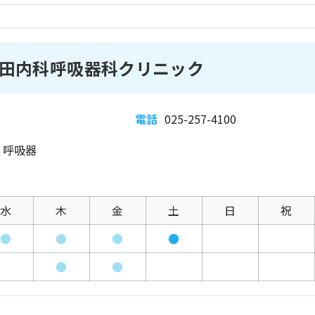
田内科呼吸器科クリニック
電話
025-257-4100
、呼吸器
水
木
金
土
日
祝
●
●
●
●
●
●