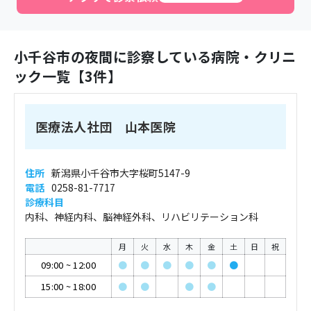
小千谷市
の夜間に診察している病院・クリニ
ック一覧【
3
件】
医療法人社団 山本医院
住所
新潟県小千谷市大字桜町5147-9
電話
0258-81-7717
診療科目
内科、神経内科、脳神経外科、リハビリテーション科
月
火
水
木
金
土
日
祝
09:00
~
12:00
●
●
●
●
●
●
15:00
~
18:00
●
●
●
●