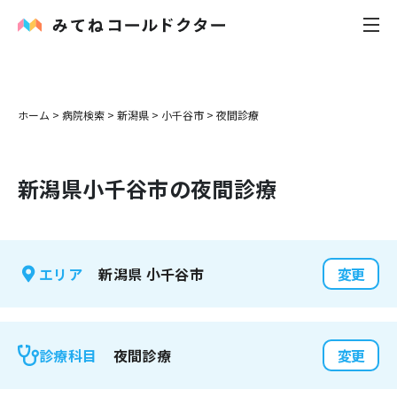
内科
ホーム
>
病院検索
>
新潟県
>
小千谷市
>
夜間診療
小児科
新潟県
小千谷市
の夜間診療
花粉症
皮膚科
新潟県
小千谷市
エリア
変更
感染症
お役立ち記事
夜間診療
診療科目
変更
お知らせ