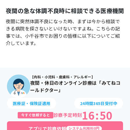
よくあるご質問
夜間の急な体調不良時に相談できる医療機関
夜間に突然体調不良になった時、まずは今から相談で
きる病院を探さないといけないですよね。こちらの記
事では、
小千谷市
でお困りの皆様に以下についてご紹
介しています。
【内科・小児科・皮膚科・アレルギー】
夜間・休日のオンライン診療は「みてねコ
ールドクター」
医療証・保険証適用
24時間365日受付中
16
:
50
診察予定時刻
今すぐ依頼すると
アプリで診察依頼
システム利用料0円