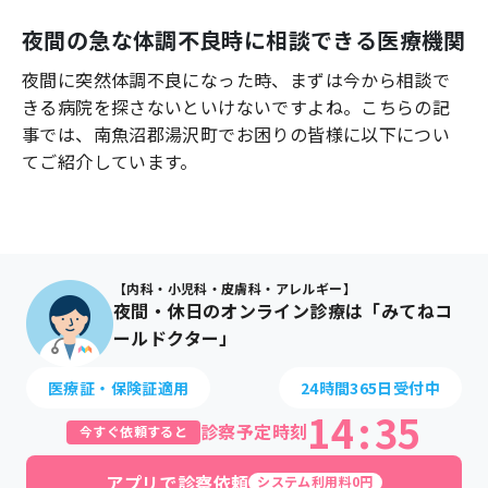
よくあるご質問
夜間の急な体調不良時に相談できる医療機関
夜間に突然体調不良になった時、まずは今から相談で
きる病院を探さないといけないですよね。こちらの記
事では、
南魚沼郡湯沢町
でお困りの皆様に以下につい
てご紹介しています。
【内科・小児科・皮膚科・アレルギー】
夜間・休日のオンライン診療は「みてねコ
ールドクター」
医療証・保険証適用
24時間365日受付中
14
:
35
診察予定時刻
今すぐ依頼すると
アプリで診察依頼
システム利用料0円