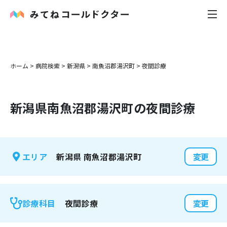
内科
ホーム
>
病院検索
>
新潟県
>
南魚沼郡湯沢町
>
夜間診療
小児科
新潟県
南魚沼郡湯沢町
の夜間診療
花粉症
皮膚科
新潟県
南魚沼郡湯沢町
エリア
変更
感染症
お役立ち記事
夜間診療
診療科目
変更
お知らせ