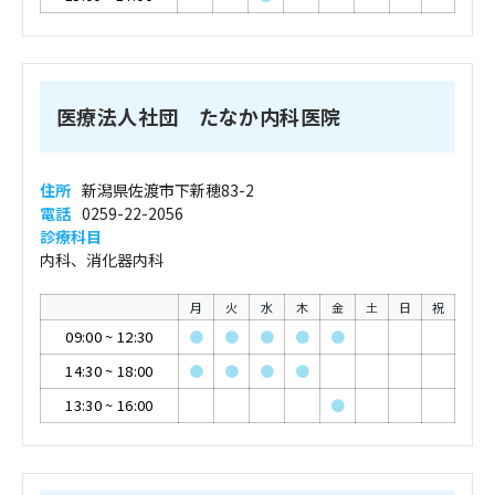
医療法人社団 たなか内科医院
住所
新潟県佐渡市下新穂83-2
電話
0259-22-2056
診療科目
内科、消化器内科
月
火
水
木
金
土
日
祝
09:00
~
12:30
●
●
●
●
●
14:30
~
18:00
●
●
●
●
13:30
~
16:00
●