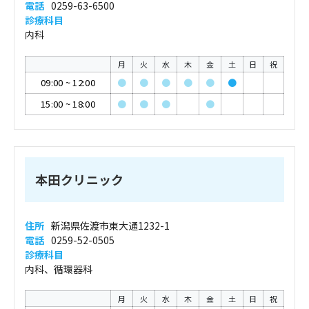
電話
0259-63-6500
診療科目
内科
月
火
水
木
金
土
日
祝
09:00
~
12:00
●
●
●
●
●
●
15:00
~
18:00
●
●
●
●
本田クリニック
住所
新潟県佐渡市東大通1232-1
電話
0259-52-0505
診療科目
内科、循環器科
月
火
水
木
金
土
日
祝