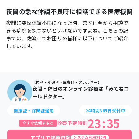
よくあるご質問
夜間の急な体調不良時に相談できる医療機関
夜間に突然体調不良になった時、まずは今から相談で
きる病院を探さないといけないですよね。こちらの記
事では、
佐渡市
でお困りの皆様に以下についてご紹介
しています。
【内科・小児科・皮膚科・アレルギー】
夜間・休日のオンライン診療は「みてねコ
ールドクター」
医療証・保険証適用
24時間365日受付中
23
:
35
診察予定時刻
今すぐ依頼すると
アプリで診察依頼
システム利用料0円