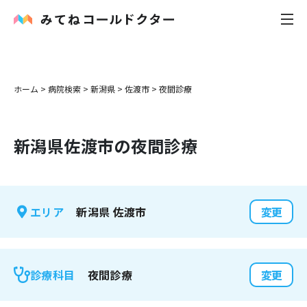
内科
ホーム
>
病院検索
>
新潟県
>
佐渡市
>
夜間診療
小児科
新潟県
佐渡市
の夜間診療
花粉症
皮膚科
新潟県
佐渡市
エリア
変更
感染症
お役立ち記事
夜間診療
診療科目
変更
お知らせ