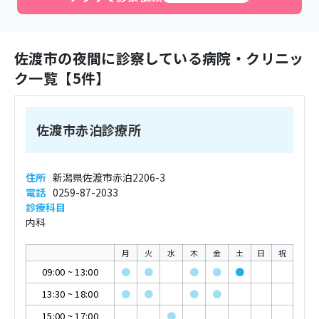
佐渡市
の夜間に診察している病院・クリニッ
ク一覧【
5
件】
佐渡市赤泊診療所
住所
新潟県佐渡市赤泊2206-3
電話
0259-87-2033
診療科目
内科
月
火
水
木
金
土
日
祝
09:00
~
13:00
●
●
●
●
●
13:30
~
18:00
●
●
●
●
15:00
~
17:00
●