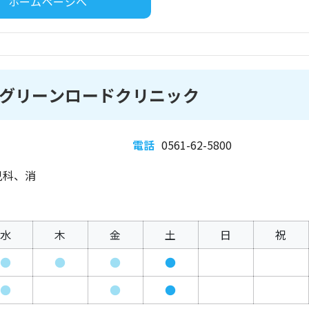
ホームページへ
グリーンロードクリニック
電話
0561-62-5800
児科、消
水
木
金
土
日
祝
●
●
●
●
●
●
●