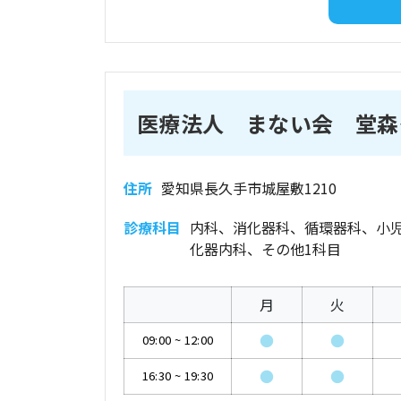
医療法人 まない会 堂森
住所
愛知県長久手市城屋敷1210
診療科目
内科、消化器科、循環器科、小
化器内科、その他1科目
月
火
●
●
09:00
~
12:00
●
●
16:30
~
19:30