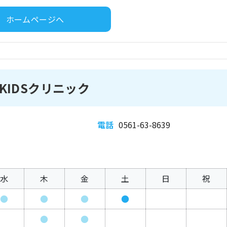
ホームページへ
IDSクリニック
電話
0561-63-8639
水
木
金
土
日
祝
●
●
●
●
●
●