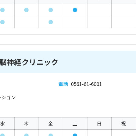
●
●
●
●
●
●
脳神経クリニック
電話
0561-61-6001
ーション
水
木
金
土
日
祝
●
●
●
●