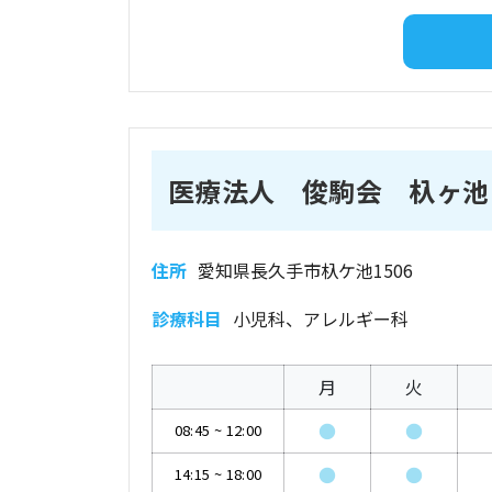
医療法人 俊駒会 杁ヶ池K
住所
愛知県長久手市杁ケ池1506
診療科目
小児科、アレルギー科
月
火
●
●
08:45
~
12:00
●
●
14:15
~
18:00