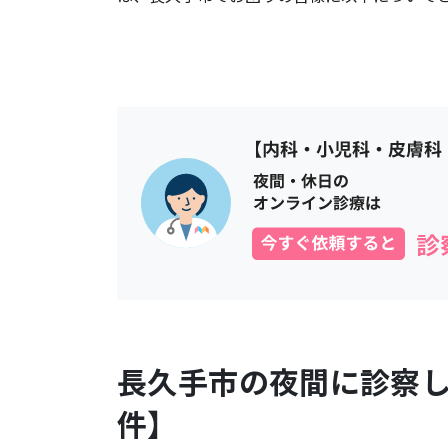
長久手市
の夜間に診察
件】