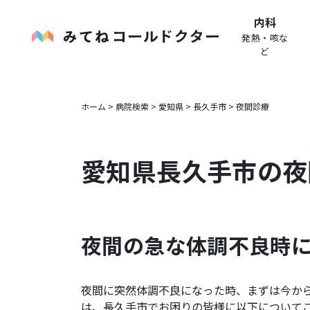
内科
発熱・咳な
ど
ホーム
>
病院検索
>
愛知県
>
長久手市
>
夜間診療
愛知県
長久手市
の夜
夜間の急な体調不良時
夜間に突然体調不良になった時、まずは今か
は、
長久手市
でお困りの皆様に以下について