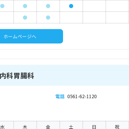
●
●
●
●
●
●
ホームページへ
内科胃腸科
電話
0561-62-1120
水
木
金
土
日
祝