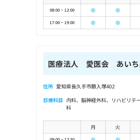
●
●
08:00
~
12:00
●
●
17:00
~
19:00
医療法人 愛医会 あいち
住所
愛知県長久手市勝入塚402
診療科目
内科、脳神経外科、リハビリテ
科
月
火
●
●
09:00
~
12:30