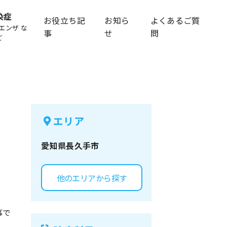
染症
お役立ち記
お知ら
よくあるご質
エンザ な
事
せ
問
ど
エリア
愛知県
長久手市
他のエリアから探す
事で