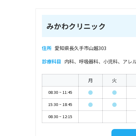
みかわクリニック
住所
愛知県長久手市山越303
診療科目
内科、呼吸器科、小児科、アレ
月
火
●
●
08:30
~
11:45
●
●
15:30
~
18:45
08:30
~
12:15