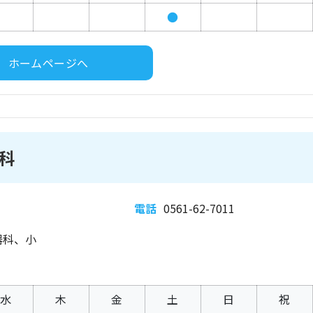
●
ホームページへ
科
電話
0561-62-7011
器科、小
水
木
金
土
日
祝