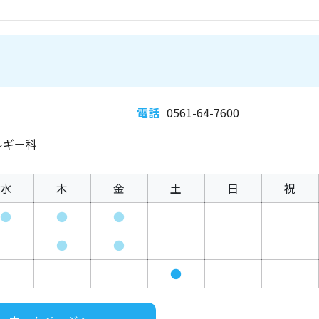
電話
0561-64-7600
ルギー科
水
木
金
土
日
祝
●
●
●
●
●
●