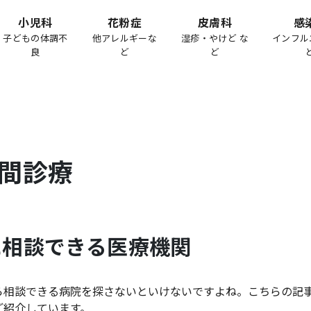
小児科
花粉症
皮膚科
感
子どもの体調不
他アレルギーな
湿疹・やけど な
インフル
良
ど
ど
間診療
に相談できる医療機関
ら相談できる病院を探さないといけないですよね。こちらの記
ご紹介しています。