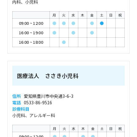
内科、小児科
月
火
水
木
金
土
日
祝
09:00
~
12:00
●
●
●
●
●
16:00
~
19:00
●
●
●
16:00
~
18:00
●
医療法人 ささき小児科
住所
愛知県豊川市中央通3-6-3
電話
0533-86-9516
診療科目
小児科、アレルギー科
月
火
水
木
金
土
日
祝
09:00
~
12:00
●
●
●
●