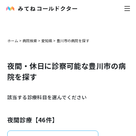
内科
ホーム
>
病院検索
>
愛知県
>
豊川市
の病院を探す
小児科
夜間・休日に診察可能な
豊川市
の病
花粉症
院を探す
皮膚科
該当する診療科目を選んでください
感染症
お役立ち記事
夜間診療【
46
件】
お知らせ