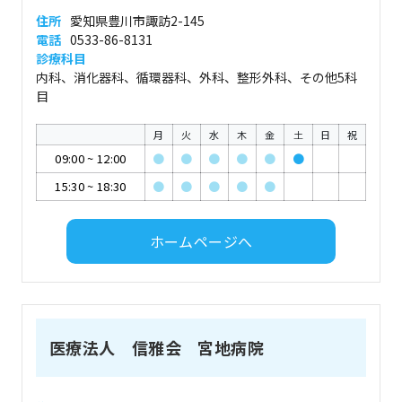
住所
愛知県豊川市諏訪2-145
電話
0533-86-8131
診療科目
内科、消化器科、循環器科、外科、整形外科、その他5科
目
月
火
水
木
金
土
日
祝
09:00
~
12:00
●
●
●
●
●
●
15:30
~
18:30
●
●
●
●
●
ホームページへ
医療法人 信雅会 宮地病院