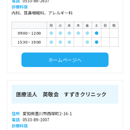
電話
0533-86-2637
診療科目
内科、耳鼻咽喉科、アレルギー科
月
火
水
木
金
土
日
祝
09:00
~
12:00
●
●
●
●
●
●
15:30
~
19:00
●
●
●
●
●
ホームページへ
医療法人 英敬会 すずきクリニック
住所
愛知県豊川市西塚町2-16-1
電話
0533-89-1007
診療科目