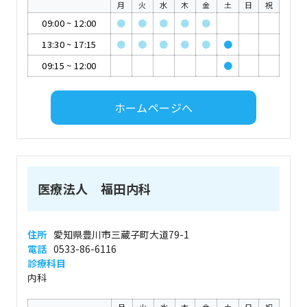
月
火
水
木
金
土
日
祝
09:00
~
12:00
●
●
●
●
●
13:30
~
17:15
●
●
●
●
●
●
09:15
~
12:00
●
ホームページへ
医療法人 福田内科
住所
愛知県豊川市三蔵子町大道79-1
電話
0533-86-6116
診療科目
内科