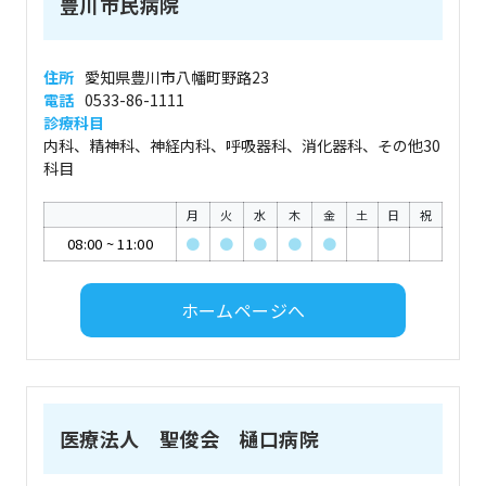
豊川市民病院
住所
愛知県豊川市八幡町野路23
電話
0533-86-1111
診療科目
内科、精神科、神経内科、呼吸器科、消化器科、その他30
科目
月
火
水
木
金
土
日
祝
08:00
~
11:00
●
●
●
●
●
ホームページへ
医療法人 聖俊会 樋口病院