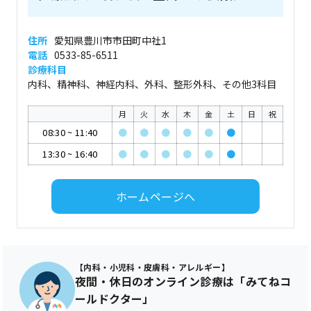
住所
愛知県豊川市市田町中社1
電話
0533-85-6511
診療科目
内科、精神科、神経内科、外科、整形外科、その他3科目
月
火
水
木
金
土
日
祝
08:30
~
11:40
●
●
●
●
●
●
13:30
~
16:40
●
●
●
●
●
●
ホームページへ
【内科・小児科・皮膚科・アレルギー】
夜間・休日のオンライン診療は「みてねコ
ールドクター」