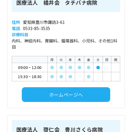
医療法人 橘井会 タチバナ病院
住所
愛知県豊川市諏訪3-61
電話
0533-85-3535
診療科目
内科、神経内科、胃腸科、循環器科、小児科、その他1科
目
月
火
水
木
金
土
日
祝
09:00
~
12:00
●
●
●
●
●
●
15:30
~
18:30
●
●
●
●
ホームページへ
医療法人 啓仁会 豊川さくら病院