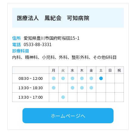
医療法人 鳳紀会 可知病院
住所
愛知県豊川市国府町桜田15-1
電話
0533-88-3331
診療科目
内科、精神科、小児科、外科、整形外科、その他6科目
月
火
水
木
金
土
日
祝
08:30
~
12:00
●
●
●
●
●
●
13:30
~
18:30
●
●
●
●
13:30
~
17:00
●
ホームページへ