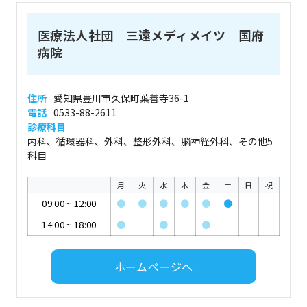
医療法人社団 三遠メディメイツ 国府
病院
住所
愛知県豊川市久保町葉善寺36-1
電話
0533-88-2611
診療科目
内科、循環器科、外科、整形外科、脳神経外科、その他5
科目
月
火
水
木
金
土
日
祝
09:00
~
12:00
●
●
●
●
●
●
14:00
~
18:00
●
●
●
ホームページへ