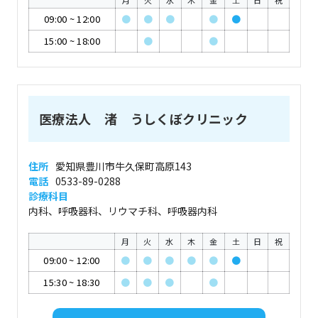
月
火
水
木
金
土
日
祝
09:00
~
12:00
●
●
●
●
●
15:00
~
18:00
●
●
医療法人 渚 うしくぼクリニック
住所
愛知県豊川市牛久保町高原143
電話
0533-89-0288
診療科目
内科、呼吸器科、リウマチ科、呼吸器内科
月
火
水
木
金
土
日
祝
09:00
~
12:00
●
●
●
●
●
●
15:30
~
18:30
●
●
●
●