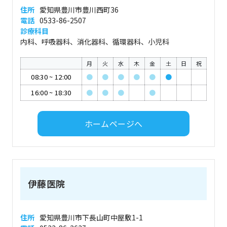
住所
愛知県豊川市豊川西町36
電話
0533-86-2507
診療科目
内科、呼吸器科、消化器科、循環器科、小児科
月
火
水
木
金
土
日
祝
08:30
~
12:00
●
●
●
●
●
●
16:00
~
18:30
●
●
●
●
ホームページへ
伊藤医院
住所
愛知県豊川市下長山町中屋敷1-1