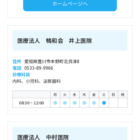
ホームページへ
医療法人 鴨和会 井上医院
住所
愛知県豊川市本野町北貝津8
電話
0533-89-9966
診療科目
内科、小児科、泌尿器科
月
火
水
木
金
土
日
祝
08:30
~
12:00
●
●
●
●
●
●
医療法人 中村医院