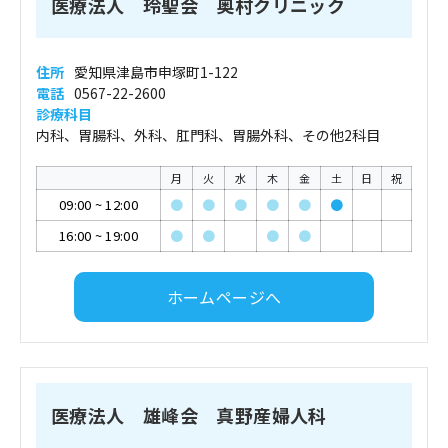
医療法人 玲聖会 奥村クリニック
住所
愛知県津島市申塚町1-122
電話
0567-22-2600
診療科目
内科、胃腸科、外科、肛門科、胃腸外科、その他2科目
月
火
水
木
金
土
日
祝
09:00
~
12:00
●
●
●
●
●
●
16:00
~
19:00
●
●
●
●
ホームページへ
医療法人 雄峰会 真野産婦人科