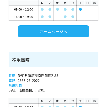
月
火
水
木
金
土
日
祝
09:00
~
12:00
●
●
●
●
●
●
16:00
~
19:00
●
●
●
●
ホームページへ
松永医院
住所
愛知県津島市南門前町2-58
電話
0567-26-2022
診療科目
内科、循環器科、小児科
月
火
水
木
金
土
日
祝