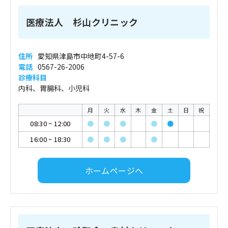
医療法人 杉山クリニック
住所
愛知県津島市中地町4-57-6
電話
0567-26-2006
診療科目
内科、胃腸科、小児科
月
火
水
木
金
土
日
祝
08:30
~
12:00
●
●
●
●
●
16:00
~
18:30
●
●
●
●
ホームページへ