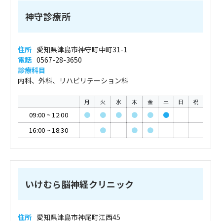
神守診療所
住所
愛知県津島市神守町中町31-1
電話
0567-28-3650
診療科目
内科、外科、リハビリテーション科
月
火
水
木
金
土
日
祝
09:00
~
12:00
●
●
●
●
●
●
16:00
~
18:30
●
●
●
いけむら脳神経クリニック
住所
愛知県津島市神尾町江西45