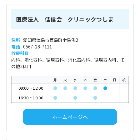
医療法人 佳信会 クリニックつしま
住所
愛知県津島市百島町字黒佛2
電話
0567-28-7111
診療科目
内科、消化器科、循環器科、消化器内科、循環器内科、そ
の他2科目
月
火
水
木
金
土
日
祝
09:00
~
12:00
●
●
●
●
●
●
16:30
~
19:00
●
●
●
ホームページへ