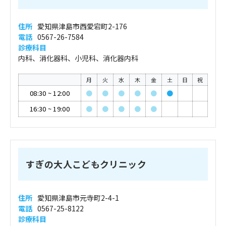
住所
愛知県津島市西愛宕町2-176
電話
0567-26-7584
診療科目
内科、消化器科、小児科、消化器内科
月
火
水
木
金
土
日
祝
08:30
~
12:00
●
●
●
●
●
●
16:30
~
19:00
●
●
●
●
●
すぎの大人こどもクリニック
住所
愛知県津島市元寺町2-4-1
電話
0567-25-8122
診療科目