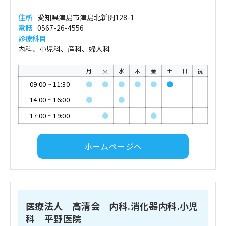
住所
愛知県津島市津島北新開128-1
電話
0567-26-4556
診療科目
内科、小児科、産科、婦人科
月
火
水
木
金
土
日
祝
09:00
~
11:30
●
●
●
●
●
●
14:00
~
16:00
●
●
17:00
~
19:00
●
●
ホームページへ
医療法人 高清会 内科.消化器内科.小児
科 平野医院