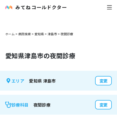
内科
ホーム
>
病院検索
>
愛知県
>
津島市
>
夜間診療
小児科
愛知県
津島市
の夜間診療
花粉症
皮膚科
愛知県
津島市
エリア
変更
感染症
お役立ち記事
夜間診療
診療科目
変更
お知らせ