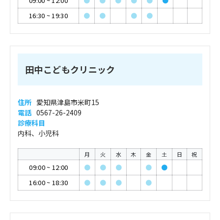
09:00
~
12:00
●
●
●
●
●
●
16:30
~
19:30
●
●
●
●
田中こどもクリニック
住所
愛知県津島市米町15
電話
0567-26-2409
診療科目
内科、小児科
月
火
水
木
金
土
日
祝
09:00
~
12:00
●
●
●
●
●
16:00
~
18:30
●
●
●
●