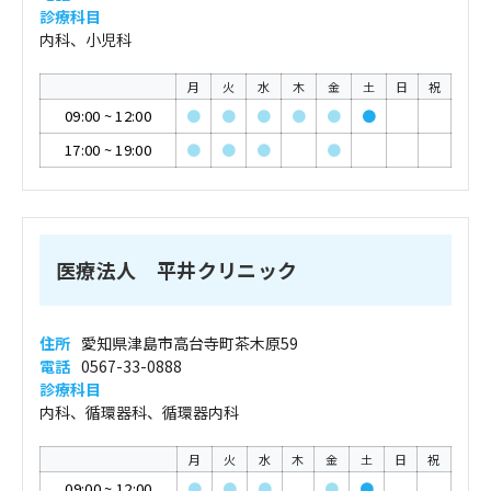
診療科目
内科、小児科
月
火
水
木
金
土
日
祝
09:00
~
12:00
●
●
●
●
●
●
17:00
~
19:00
●
●
●
●
医療法人 平井クリニック
住所
愛知県津島市高台寺町茶木原59
電話
0567-33-0888
診療科目
内科、循環器科、循環器内科
月
火
水
木
金
土
日
祝
09:00
~
12:00
●
●
●
●
●