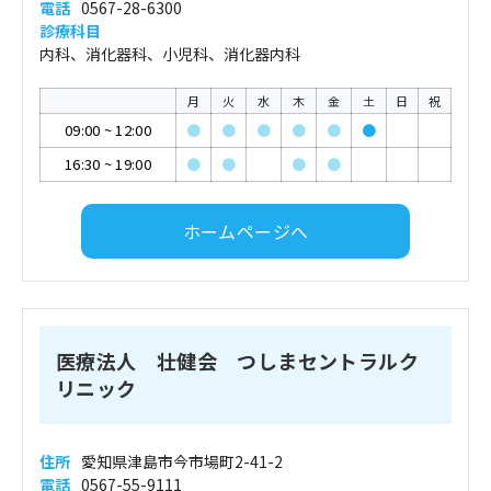
電話
0567-28-6300
診療科目
内科、消化器科、小児科、消化器内科
月
火
水
木
金
土
日
祝
09:00
~
12:00
●
●
●
●
●
●
16:30
~
19:00
●
●
●
●
ホームページへ
医療法人 壮健会 つしまセントラルク
リニック
住所
愛知県津島市今市場町2-41-2
電話
0567-55-9111