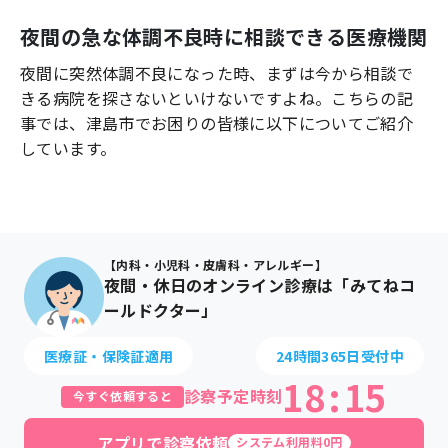
よくあるご質問
夜間の急な体調不良時に相談できる医療機関
夜間に突然体調不良になった時、まずは今から相談で
きる病院を探さないといけないですよね。こちらの記
事では、
津島市
でお困りの皆様に以下についてご紹介
しています。
【内科・小児科・皮膚科・アレルギー】
夜間・休日のオンライン診療は「みてねコ
ールドクター」
医療証・保険証適用
24時間365日受付中
18
:
15
診察予定時刻
今すぐ依頼すると
アプリで診察依頼
システム利用料0円