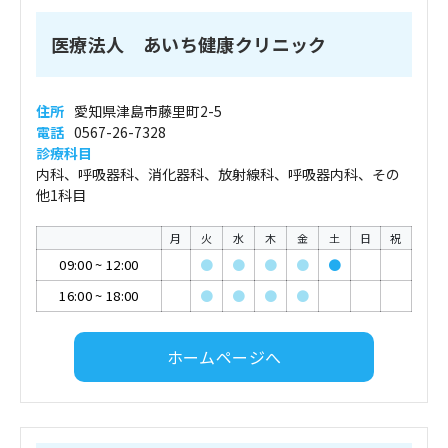
医療法人 あいち健康クリニック
住所
愛知県津島市藤里町2-5
電話
0567-26-7328
診療科目
内科、呼吸器科、消化器科、放射線科、呼吸器内科、その
他1科目
月
火
水
木
金
土
日
祝
09:00
~
12:00
●
●
●
●
●
16:00
~
18:00
●
●
●
●
ホームページへ