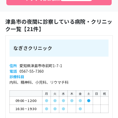
津島市
の夜間に診察している病院・クリニッ
ク一覧【
21
件】
なぎさクリニック
住所
愛知県津島市寺前町1-7-1
電話
0567-55-7360
診療科目
内科、精神科、小児科、リウマチ科
月
火
水
木
金
土
日
祝
09:00
~
12:00
●
●
●
●
●
●
16:30
~
19:30
●
●
●
●