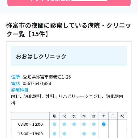
弥富市
の夜間に診察している病院・クリニッ
ク一覧【
15
件】
おおはしクリニック
住所
愛知県弥富市海老江1-26
電話
0567-64-1888
診療科目
内科、消化器科、外科、リハビリテーション科、消化器内
科
月
火
水
木
金
土
日
祝
08:30
~
12:00
●
●
●
●
●
●
16:00
~
19:00
●
●
●
●