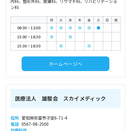
内科、整形外科、皮膚科、リウマチ科、リハビリテーショ
ン科
月
火
水
木
金
土
日
祝
08:30
~
12:00
●
●
●
●
●
●
15:00
~
18:30
●
●
15:30
~
18:30
●
●
ホームページへ
医療法人 雄駿会 スカイメディック
住所
愛知県弥富市子宝6-71-4
電話
0567-98-2500
診療科目