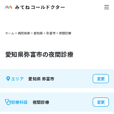
内科
ホーム
>
病院検索
>
愛知県
>
弥富市
>
夜間診療
小児科
愛知県
弥富市
の夜間診療
花粉症
皮膚科
愛知県
弥富市
エリア
変更
感染症
お役立ち記事
夜間診療
診療科目
変更
お知らせ