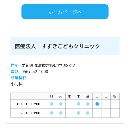
ホームページへ
医療法人 すずきこどもクリニック
住所
愛知県弥富市六條町中切88-2
電話
0567-52-1000
診療科目
小児科
月
火
水
木
金
土
日
祝
09:00
~
12:00
●
●
●
●
●
16:00
~
19:00
●
●
●
●