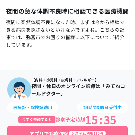
よくあるご質問
夜間の急な体調不良時に相談できる医療機関
夜間に突然体調不良になった時、まずは今から相談で
きる病院を探さないといけないですよね。こちらの記
事では、
弥富市
でお困りの皆様に以下についてご紹介
しています。
【内科・小児科・皮膚科・アレルギー】
夜間・休日のオンライン診療は「みてねコ
ールドクター」
医療証・保険証適用
24時間365日受付中
15
:
35
診察予定時刻
今すぐ依頼すると
アプリで診察依頼
システム利用料0円