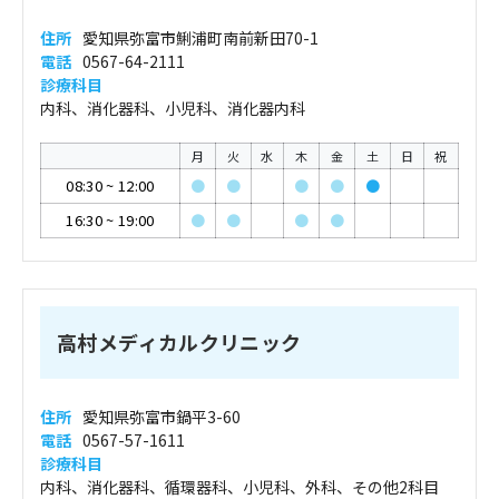
住所
愛知県弥富市鯏浦町南前新田70-1
電話
0567-64-2111
診療科目
内科、消化器科、小児科、消化器内科
月
火
水
木
金
土
日
祝
08:30
~
12:00
●
●
●
●
●
16:30
~
19:00
●
●
●
●
高村メディカルクリニック
住所
愛知県弥富市鍋平3-60
電話
0567-57-1611
診療科目
内科、消化器科、循環器科、小児科、外科、その他2科目