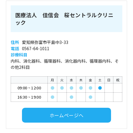
医療法人 佳信会 桜セントラルクリニ
ック
住所
愛知県弥富市平島中3-33
電話
0567-64-1011
診療科目
内科、消化器科、循環器科、消化器内科、循環器内科、そ
の他2科目
月
火
水
木
金
土
日
祝
09:00
~
12:00
●
●
●
●
●
●
16:30
~
19:00
●
●
●
ホームページへ