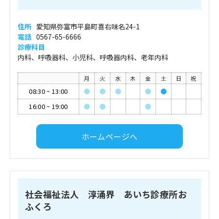
住所
愛知県弥富市平島町喜右味名24-1
電話
0567-65-6666
診療科目
内科、呼吸器科、小児科、呼吸器内科、老年内科
月
火
水
木
金
土
日
祝
08:30
~
13:00
●
●
●
●
●
16:00
~
19:00
●
●
●
ホームページへ
社会福祉法人 淳涌界 あいち診療所お
ふくろ