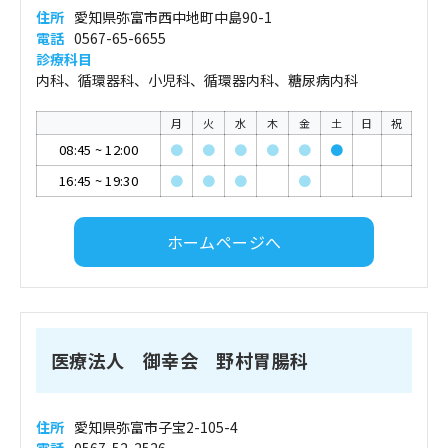
住所
愛知県弥富市西中地町中島90-1
電話
0567-65-6655
診療科目
内科、循環器科、小児科、循環器内科、糖尿病内科
月
火
水
木
金
土
日
祝
08:45
~
12:00
●
●
●
●
●
●
16:45
~
19:30
●
●
●
●
ホームページへ
医療法人 御幸会 野村胃腸科
住所
愛知県弥富市子宝2-105-4