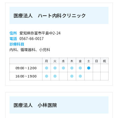
医療法人 ハート内科クリニック
住所
愛知県弥富市平島中2-24
電話
0567-66-0017
診療科目
内科、循環器科、小児科
月
火
水
木
金
土
日
祝
09:00
~
12:00
●
●
●
●
●
●
16:00
~
19:00
●
●
●
●
医療法人 小林医院