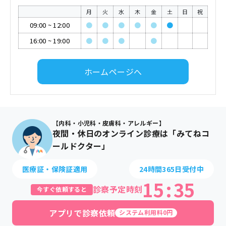
月
火
水
木
金
土
日
祝
09:00
~
12:00
●
●
●
●
●
●
16:00
~
19:00
●
●
●
●
ホームページへ
【内科・小児科・皮膚科・アレルギー】
夜間・休日のオンライン診療は「みてねコ
ールドクター」
医療証・保険証適用
24時間365日受付中
15
:
35
診察予定時刻
今すぐ依頼すると
アプリで診察依頼
システム利用料0円