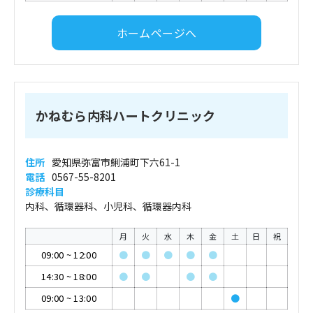
ホームページへ
かねむら内科ハートクリニック
住所
愛知県弥富市鯏浦町下六61-1
電話
0567-55-8201
診療科目
内科、循環器科、小児科、循環器内科
月
火
水
木
金
土
日
祝
09:00
~
12:00
●
●
●
●
●
14:30
~
18:00
●
●
●
●
09:00
~
13:00
●