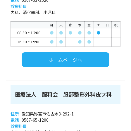
電話
0567-52-2526
診療科目
内科、消化器科、小児科
月
火
水
木
金
土
日
祝
08:30
~
12:00
●
●
●
●
●
●
16:30
~
19:00
●
●
●
●
ホームページへ
医療法人 服和会 服部整形外科皮フ科
住所
愛知県弥富市佐古木3-292-1
電話
0567-65-1200
診療科目