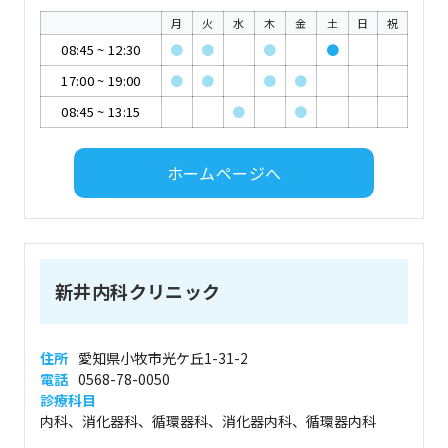
月
火
水
木
金
土
日
祝
08:45
~
12:30
●
●
●
●
17:00
~
19:00
●
●
●
●
08:45
~
13:15
●
●
ホームページへ
新井内科クリニック
住所
愛知県小牧市光ケ丘1-31-2
電話
0568-78-0050
診療科目
内科、消化器科、循環器科、消化器内科、循環器内科