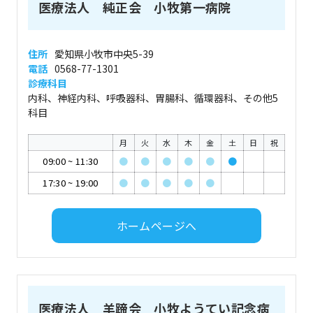
医療法人 純正会 小牧第一病院
住所
愛知県小牧市中央5-39
電話
0568-77-1301
診療科目
内科、神経内科、呼吸器科、胃腸科、循環器科、その他5
科目
月
火
水
木
金
土
日
祝
09:00
~
11:30
●
●
●
●
●
●
17:30
~
19:00
●
●
●
●
●
ホームページへ
医療法人 羊蹄会 小牧ようてい記念病