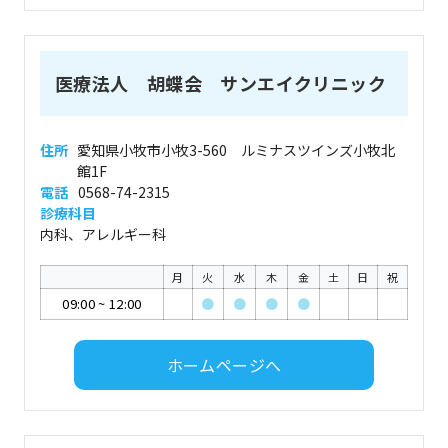
医療法人 胡蝶会 サンエイクリニック
住所
愛知県小牧市小牧3-560 ルミナスツインズ小牧北
館1F
電話
0568-74-2315
診療科目
内科、アレルギー科
月
火
水
木
金
土
日
祝
09:00
~
12:00
●
●
●
●
ホームページへ