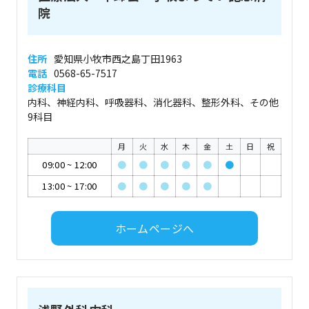
院
住所
愛知県小牧市西之島丁田1963
電話
0568-65-7517
診療科目
内科、神経内科、呼吸器科、消化器科、整形外科、その他
9科目
月
火
水
木
金
土
日
祝
09:00
~
12:00
●
●
●
●
●
●
13:00
~
17:00
●
●
●
●
●
ホームページへ