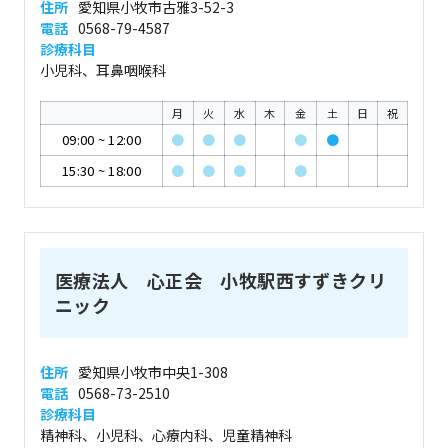
住所
愛知県小牧市古雅3-52-3
電話
0568-79-4587
診療科目
小児科、耳鼻咽喉科
月
火
水
木
金
土
日
祝
09:00
~
12:00
●
●
●
●
●
15:30
~
18:00
●
●
●
●
医療法人 心正会 小牧駅西すずきクリ
ニック
住所
愛知県小牧市中央1-308
電話
0568-73-2510
診療科目
精神科、小児科、心療内科、児童精神科