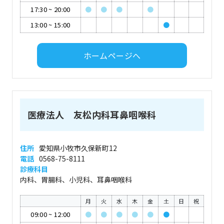
17:30
~
20:00
●
●
●
●
13:00
~
15:00
●
ホームページへ
医療法人 友松内科耳鼻咽喉科
住所
愛知県小牧市久保新町12
電話
0568-75-8111
診療科目
内科、胃腸科、小児科、耳鼻咽喉科
月
火
水
木
金
土
日
祝
09:00
~
12:00
●
●
●
●
●
●