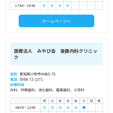
17:00
~
19:30
●
●
●
●
ホームページへ
医療法人 みやび会 後藤内科クリニッ
ク
住所
愛知県小牧市中央5-75
電話
0568-72-2271
診療科目
内科、呼吸器科、消化器科、循環器科、小児科
月
火
水
木
金
土
日
祝
08:30
~
12:00
●
●
●
●
●
●