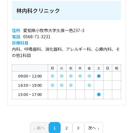
林内科クリニック
住所
愛知県小牧市大字久保一色237-3
電話
0568-71-3231
診療科目
内科、呼吸器科、消化器科、アレルギー科、心療内科、そ
の他1科目
月
火
水
木
金
土
日
祝
09:00
~
12:00
●
●
●
●
●
●
16:30
~
19:00
●
●
●
●
15:00
~
17:00
●
前へ
1
2
3
次へ