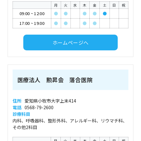
月
火
水
木
金
土
日
祝
09:00
~
12:00
●
●
●
●
●
17:00
~
19:00
●
●
●
●
ホームページへ
医療法人 勲昇会 落合医院
住所
愛知県小牧市大字上末414
電話
0568-79-2600
診療科目
内科、呼吸器科、整形外科、アレルギー科、リウマチ科、
その他2科目
月
火
水
木
金
土
日
祝