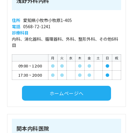
浅野外科内科
住所
愛知県小牧市小牧原1-405
電話
0568-72-1241
診療科目
内科、消化器科、循環器科、外科、整形外科、その他6科
目
月
火
水
木
金
土
日
祝
09:00
~
12:00
●
●
●
●
●
17:30
~
20:00
●
●
●
●
●
ホームページへ
関本内科医院