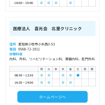
16:00
~
19:00
●
●
●
●
医療法人 喜光会 北里クリニック
住所
愛知県小牧市小木西3-53
電話
0568-72-1911
診療科目
内科、外科、リハビリテーション科、胃腸内科、肛門外科
月
火
水
木
金
土
日
祝
08:30
~
12:30
●
●
●
●
●
16:30
~
19:00
●
●
●
●
ホームページへ