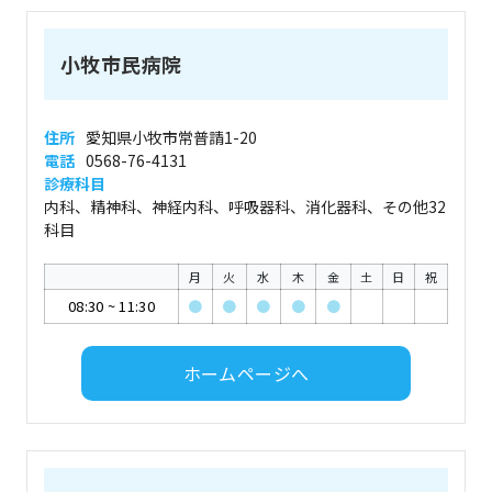
小牧市民病院
住所
愛知県小牧市常普請1-20
電話
0568-76-4131
診療科目
内科、精神科、神経内科、呼吸器科、消化器科、その他32
科目
月
火
水
木
金
土
日
祝
08:30
~
11:30
●
●
●
●
●
ホームページへ