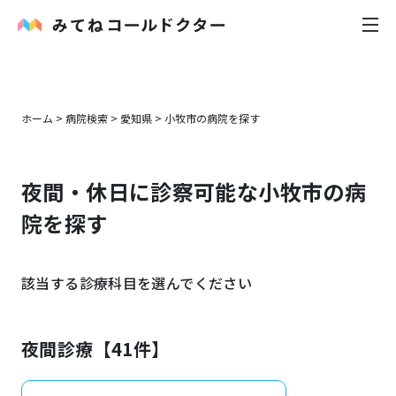
内科
ホーム
>
病院検索
>
愛知県
>
小牧市
の病院を探す
小児科
夜間・休日に診察可能な
小牧市
の病
花粉症
院を探す
皮膚科
該当する診療科目を選んでください
感染症
お役立ち記事
夜間診療【
41
件】
お知らせ