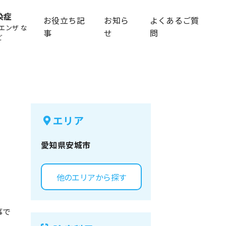
染症
お役立ち記
お知ら
よくあるご質
エンザ な
事
せ
問
ど
エリア
愛知県
安城市
他のエリアから探す
事で