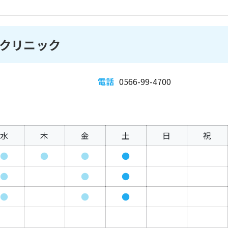
クリニック
電話
0566-99-4700
水
木
金
土
日
祝
●
●
●
●
●
●
●
●
●
●