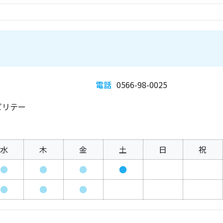
電話
0566-98-0025
ビリテー
水
木
金
土
日
祝
●
●
●
●
●
●
●