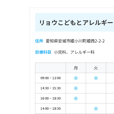
リョウこどもとアレルギー
住所
愛知県安城市姫小川町姫西2-2-2
診療科目
小児科、アレルギー科
月
火
●
●
09:00
~
12:00
●
14:30
~
15:30
●
16:00
~
18:30
●
14:00
~
18:30