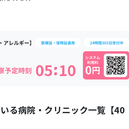
:
0
5
1
0
ている病院・クリニック一覧【
40