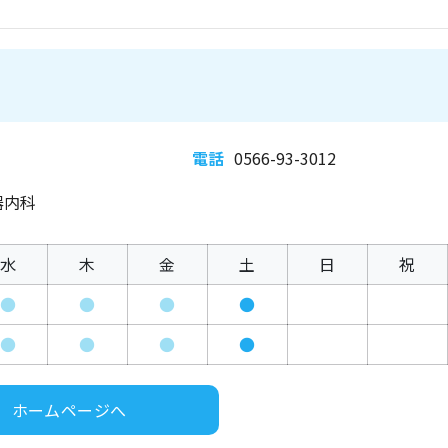
電話
0566-93-3012
器内科
水
木
金
土
日
祝
●
●
●
●
●
●
●
●
ホームページへ