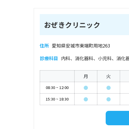
おぜきクリニック
住所
愛知県安城市東端町用地263
診療科目
内科、消化器科、小児科、消化
月
火
●
●
08:30
~
12:00
●
●
15:30
~
18:30