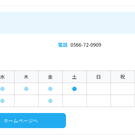
電話
0566-72-0909
水
木
金
土
日
祝
●
●
●
●
●
●
ホームページへ