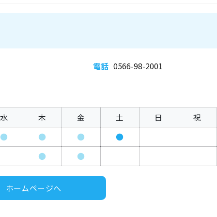
電話
0566-98-2001
水
木
金
土
日
祝
●
●
●
●
●
●
ホームページへ