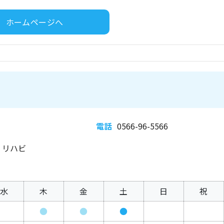
ホームページへ
電話
0566-96-5566
、リハビ
水
木
金
土
日
祝
●
●
●