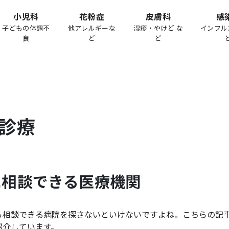
小児科
花粉症
皮膚科
感
子どもの体調不
他アレルギーな
湿疹・やけど な
インフル
良
ど
ど
診療
に相談できる医療機関
ら相談できる病院を探さないといけないですよね。こちらの記
紹介しています。