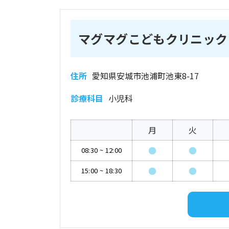
マグマグこどもクリニック
住所
愛知県安城市池浦町池東8-17
診療科目
小児科
月
火
●
●
08:30
~
12:00
●
●
15:00
~
18:30