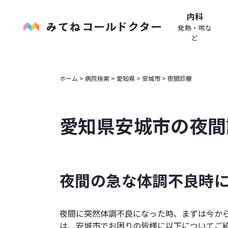
内科
発熱・咳な
ど
ホーム
>
病院検索
>
愛知県
>
安城市
>
夜間診療
愛知県
安城市
の夜間
夜間の急な体調不良時
夜間に突然体調不良になった時、まずは今か
は、
安城市
でお困りの皆様に以下についてご