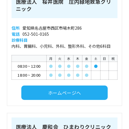
医療法人 桜井医院 庄内緑地救急クリ
ニック
住所
愛知県名古屋市西区市場木町286
電話
052-501-0165
診療科目
内科、胃腸科、小児科、外科、整形外科、その他6科目
月
火
水
木
金
土
日
祝
08:30
~
12:00
●
●
●
●
●
●
18:00
~
20:00
●
●
●
●
●
ホームページへ
医療法人 慶和会 ひまわりクリニック