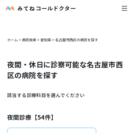
内科
ホーム
>
病院検索
>
愛知県
>
名古屋市西区
の病院を探す
小児科
夜間・休日に診察可能な
名古屋市西
花粉症
区
の病院を探す
皮膚科
該当する診療科目を選んでください
感染症
お役立ち記事
夜間診療【
54
件】
お知らせ