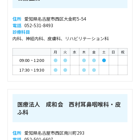
住所
愛知県名古屋市西区大金町5-54
電話
052-531-8493
診療科目
内科、神経内科、皮膚科、リハビリテーション科
月
火
水
木
金
土
日
祝
09:00
~
12:00
●
●
●
●
●
17:30
~
19:30
●
●
●
●
医療法人 成和会 西村耳鼻咽喉科・皮
ふ科
住所
愛知県名古屋市西区南川町293
電話
052-501-6607