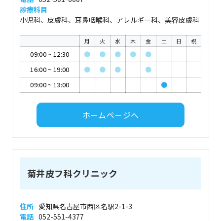
診療科目
小児科、皮膚科、耳鼻咽喉科、アレルギー科、美容皮膚科
月
火
水
木
金
土
日
祝
09:00
~
12:30
●
●
●
●
●
16:00
~
19:00
●
●
●
●
09:00
~
13:00
●
ホームページへ
菊井皮フ科クリニック
住所
愛知県名古屋市西区名駅2-1-3
電話
052-551-4377