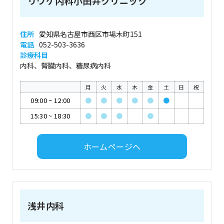
リウゲ内科小田井クリニック
住所
愛知県名古屋市西区市場木町151
電話
052-503-3636
診療科目
内科、腎臓内科、糖尿病内科
月
火
水
木
金
土
日
祝
09:00
~
12:00
●
●
●
●
●
●
15:30
~
18:30
●
●
●
●
ホームページへ
浅井内科