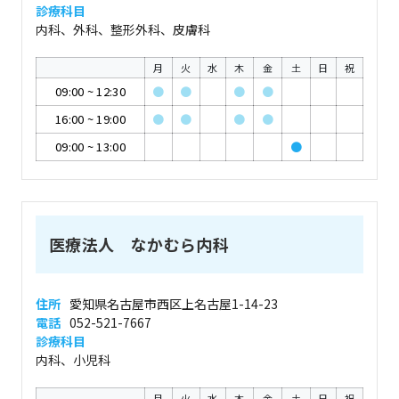
診療科目
内科、外科、整形外科、皮膚科
月
火
水
木
金
土
日
祝
09:00
~
12:30
●
●
●
●
16:00
~
19:00
●
●
●
●
09:00
~
13:00
●
医療法人 なかむら内科
住所
愛知県名古屋市西区上名古屋1-14-23
電話
052-521-7667
診療科目
内科、小児科
月
火
水
木
金
土
日
祝