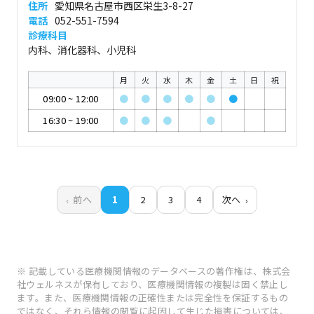
住所
愛知県名古屋市西区栄生3-8-27
電話
052-551-7594
診療科目
内科、消化器科、小児科
月
火
水
木
金
土
日
祝
09:00
~
12:00
●
●
●
●
●
●
16:30
~
19:00
●
●
●
●
前へ
1
2
3
4
次へ
※ 記載している医療機関情報のデータベースの著作権は、株式会
社ウェルネスが保有しており、医療機関情報の複製は固く禁止し
ます。また、医療機関情報の正確性または完全性を保証するもの
ではなく、それら情報の閲覧に起因して生じた損害については、