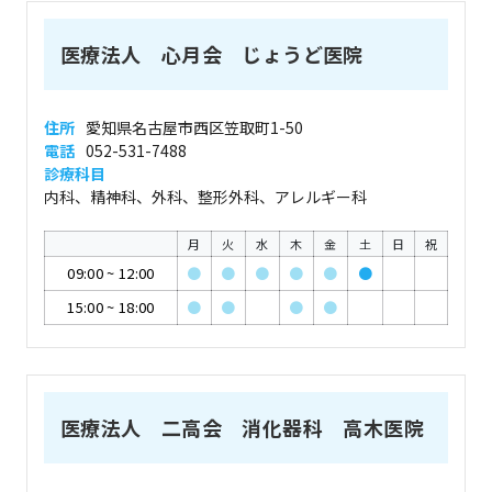
医療法人 心月会 じょうど医院
住所
愛知県名古屋市西区笠取町1-50
電話
052-531-7488
診療科目
内科、精神科、外科、整形外科、アレルギー科
月
火
水
木
金
土
日
祝
09:00
~
12:00
●
●
●
●
●
●
15:00
~
18:00
●
●
●
●
医療法人 二高会 消化器科 高木医院