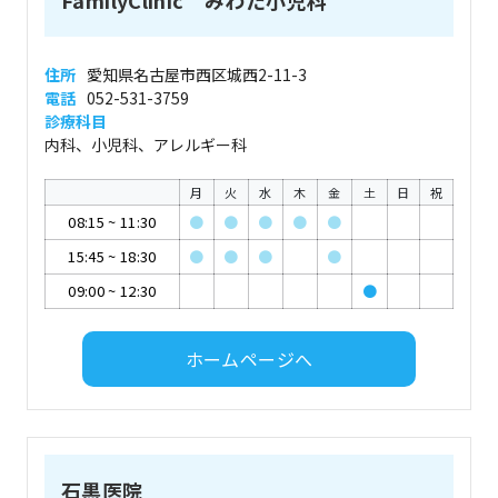
FamilyClinic みわた小児科
住所
愛知県名古屋市西区城西2-11-3
電話
052-531-3759
診療科目
内科、小児科、アレルギー科
月
火
水
木
金
土
日
祝
08:15
~
11:30
●
●
●
●
●
15:45
~
18:30
●
●
●
●
09:00
~
12:30
●
ホームページへ
石黒医院