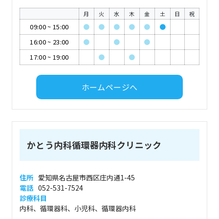
月
火
水
木
金
土
日
祝
09:00
~
15:00
●
●
●
●
●
●
16:00
~
23:00
●
●
●
17:00
~
19:00
●
●
ホームページへ
かとう内科循環器内科クリニック
住所
愛知県名古屋市西区庄内通1-45
電話
052-531-7524
診療科目
内科、循環器科、小児科、循環器内科