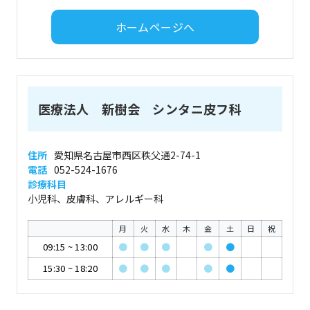
ホームページへ
医療法人 新樹会 シンタニ皮フ科
住所
愛知県名古屋市西区秩父通2-74-1
電話
052-524-1676
診療科目
小児科、皮膚科、アレルギー科
月
火
水
木
金
土
日
祝
09:15
~
13:00
●
●
●
●
●
15:30
~
18:20
●
●
●
●
●