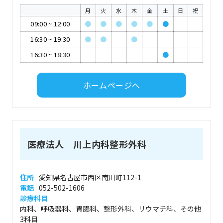
月
火
水
木
金
土
日
祝
09:00
~
12:00
●
●
●
●
●
●
16:30
~
19:30
●
●
●
16:30
~
18:30
●
ホームページへ
医療法人 川上内科整形外科
住所
愛知県名古屋市西区南川町112-1
電話
052-502-1606
診療科目
内科、呼吸器科、胃腸科、整形外科、リウマチ科、その他
3科目