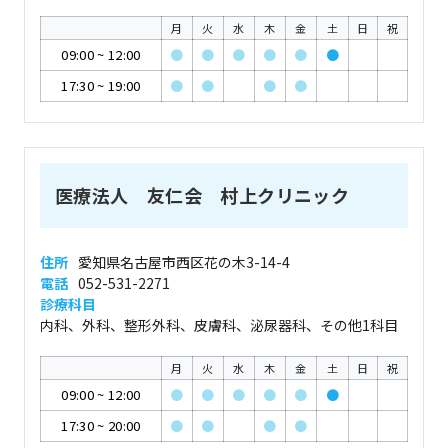
月
火
水
木
金
土
日
祝
09:00
~
12:00
●
●
●
●
●
●
17:30
~
19:00
●
●
●
●
医療法人 友仁会 村上クリニック
住所
愛知県名古屋市西区花の木3-14-4
電話
052-531-2271
診療科目
内科、外科、整形外科、皮膚科、泌尿器科、その他1科目
月
火
水
木
金
土
日
祝
09:00
~
12:00
●
●
●
●
●
●
17:30
~
20:00
●
●
●
●